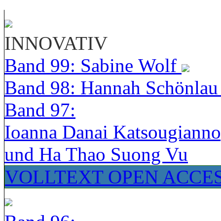
INNOVATIV
Band 99: Sabine Wolf
Band 98: Hannah Schönla
Band 97:
Ioanna Danai Katsougiann
und Ha Thao Suong Vu
VOLLTEXT OPEN ACCE