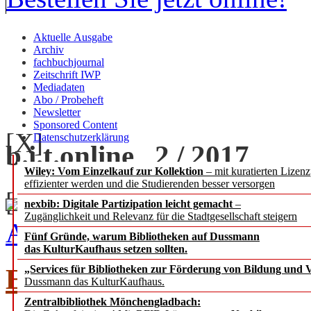
Aktuelle Ausgabe
Archiv
fachbuchjournal
Zeitschrift IWP
Mediadaten
Abo / Probeheft
Newsletter
Sponsored Content
[X]
Datenschutzerklärung
b.i.t.
online
2 / 2017
Wiley: Vom Einzelkauf zur Kollektion
– mit kuratierten Lizen
effizienter werden und die Studierenden besser versorgen
[+] zoom
nexbib: Digitale Partizipation leicht gemacht
–
Zugänglichkeit und Relevanz für die Stadtgesellschaft steigern
Ausgabe 2 / 2017 als PDF
Fünf Gründe, warum Bibliotheken auf Dussmann
das KulturKaufhaus setzen sollten.
EDITORIAL
„Services für Bibliotheken zur Förderung von Bildung und Vi
Dussmann das KulturKaufhaus.
Zentralbibliothek Mönchengladbach: