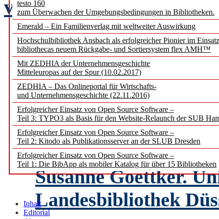
von Martina Kuth
testo 160
zum Überwachen der Umgebungsbedingungen in Bibliotheken.
Emerald – Ein Familienverlag mit weltweiter Auswirkung
Fachinformationsdiens
Hochschulbibliothek Ansbach als erfolgreicher Pionier im Einsat
bibliothecas neuem Rückgabe- und Sortiersystem flex AMH™
FID in zweiter Förde
Mit ZEDHIA der Unternehmensgeschichte
Mitteleuropas auf der Spur (10.02.2017)
Ivo Vogel. Staatsbibli
ZEDHIA – Das Onlineportal für Wirtschafts-
und Unternehmensgeschichte (22.11.2016)
Kulturbesitz
Erfolgreicher Einsatz von Open Source Software –
Teil 3: TYPO3 als Basis für den Website-Relaunch der SUB Ha
Die FID sind kein Na
Erfolgreicher Einsatz von Open Source Software –
Teil 2: Kitodo als Publikationsserver an der SLUB Dresden
Sondersammelgebiete
Erfolgreicher Einsatz von Open Source Software –
Teil 1: Die BibApp als mobiler Katalog für über 15 Bibliotheken
Susanne Goettker. Uni
Landesbibliothek Düs
Inhalt
Editorial