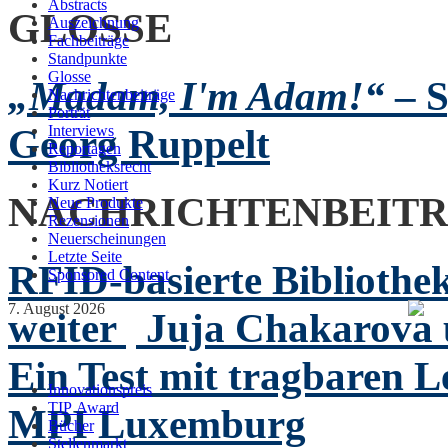
Abstracts
GLOSSE
Auszeichnung
Fachbeiträge
Standpunkte
Glosse
„Madam, I'm Adam!“
– S
Nachrichtenbeiträge
Porträt
Georg Ruppelt
Interviews
Reportagen
Bibliotheksrecht
Kurz Notiert
NACHRICHTENBEIT
Neue Produkte
Rezensionen
Neuerscheinungen
Letzte Seite
RFID-basierte Bibliothek
Sponsored Content
7. August 2026
weiter
Juja Chakarova 
Ein Test mit tragbaren 
Innovationspreis
TIP Award
MPI Luxemburg
Bücher
Stellenmarkt