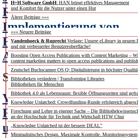
H+H Software GmbH
: HAN bringt effektives Management
Reaktive und proaktive S
und Komfort für die Nutzer unter einen Hut
Ältere Beiträge »»»
Implementierung von
««« Neuere Beiträge
Forschungsinformations
Vandenhoeck & Ruprecht
Verlage: Unsere eLibrary in neuem 
und mit verbesserter Benutzeroberfläche!
Ansätze für die Zukunft
Boosting Open Access Publications with Content Marketing – 
content marketing matters to open access publications and publish
Zeutschel Buchscanner OS Q: Digitalisierung in höchster Qualitä
STANDPUNKTE
Bibliotheken verändern | Transforming Libraries
Bibliotheken für Menschen
Bibliothek 4.0 als Lebensraum: flexible Öffnungszeiten sind gefra
Vom Sondersammelgebie
Knowledge Unlatched: Crowdfunding-Runde erfolgreich abgesc
Fachinformationsdienst:
Forschung und Lehre in eigener Sache – Die Bibliothekwissensc
an der Hochschule für Technik und Wirtschaft HTW Chur
umstrittenen Transforma
„Knowledge Unlatched ist der bessere DEAL”
Minimalistisches Design. Maximale Kontrolle. Monitoringsystem