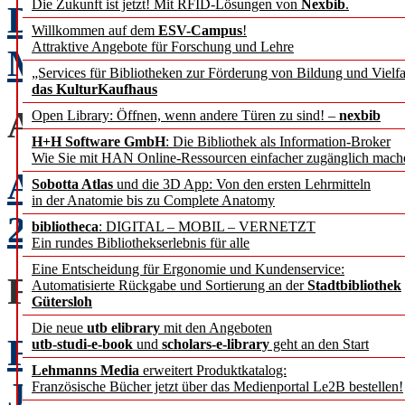
Die Zukunft ist jetzt! Mit RFID-Lösungen von
Nexbib
.
Der Publication Race u
Willkommen auf dem
ESV-Campus
!
Attraktive Angebote für Forschung und Lehre
Märkte”
Rafael Ball
„Services für Bibliotheken zur Förderung von Bildung und Vielfa
das KulturKaufhaus
AUSZEICHNUNG
Open Library: Öffnen, wenn andere Türen zu sind! –
nexbib
H+H Software GmbH
: Die Bibliothek als Information-Broker
Wie Sie mit HAN Online-Ressourcen einfacher zugänglich mach
ACRL zeichnet Frank Sc
Sobotta Atlas
und die 3D App: Von den ersten Lehrmitteln
in der Anatomie bis zu Complete Anatomy
2017 aus
bibliotheca
: DIGITAL – MOBIL – VERNETZT
Ein rundes Bibliothekserlebnis für alle
Eine Entscheidung für Ergonomie und Kundenservice:
FACHBEITRÄGE
Automatisierte Rückgabe und Sortierung an der
Stadtbibliothek
Gütersloh
Die neue
utb elibrary
mit den Angeboten
Forschungsinformations
utb-studi-e-book
und
scholars-e-library
geht an den Start
Lehmanns Media
erweitert Produktkatalog:
Jürgen Wastl
Französische Bücher jetzt über das Medienportal Le2B bestellen!