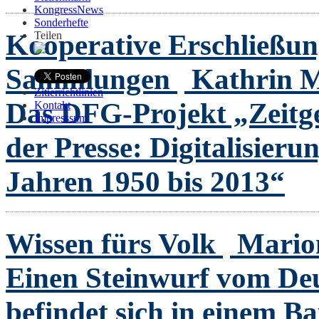
KongressNews
Sonderhefte
Kooperative Erschließun
Teilen
Sammlungen
Kathrin 
Zitierrichtlinien
Das DFG-Projekt „Zeitge
Kontakt
Impresssum
der Presse: Digitalisier
Jahren 1950 bis 2013“
Wissen fürs Volk
Mario
Einen Steinwurf vom Deu
befindet sich in einem B