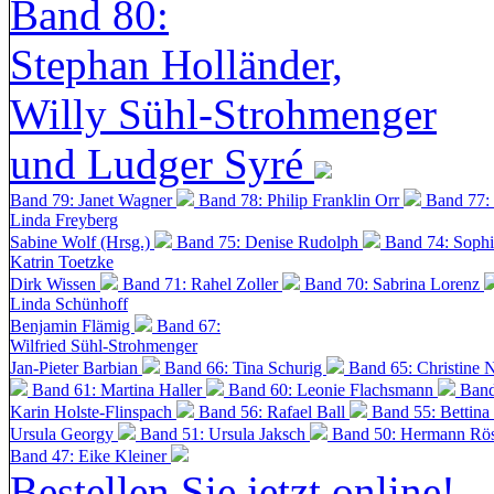
Band 80:
Stephan Holländer,
Willy Sühl-Strohmenger
und Ludger Syré
Band 79: Janet Wagner
Band 78: Philip Franklin Orr
Band 77:
Linda Freyberg
Sabine Wolf (Hrsg.)
Band 75: Denise Rudolph
Band 74: Soph
Katrin Toetzke
Dirk Wissen
Band 71: Rahel Zoller
Band 70: Sabrina Lorenz
Linda Schünhoff
Benjamin Flämig
Band 67:
Wilfried Sühl-Strohmenger
Jan-Pieter Barbian
Band 66: Tina Schurig
Band 65: Christine 
Band 61: Martina Haller
Band 60:
Leonie Flachsmann
Band
Karin Holste-Flinspach
Band 56: Rafael Ball
Band 55: Bettina
Ursula Georgy
Band 51: Ursula Jaksch
Band 50:
Hermann Rös
Band 47: Eike Kleiner
Bestellen Sie jetzt online!