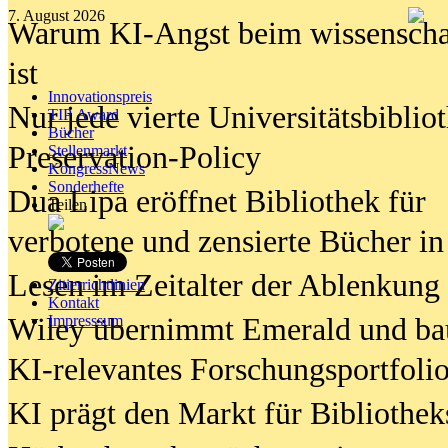
7. August 2026
Warum KI-Angst beim wissenschaft
ist
Innovationspreis
Nur jede vierte Universitätsbibliot
TIP Award
Bücher
Preservation-Policy
Stellenmarkt
KongressNews
Sonderhefte
Dua Lipa eröffnet Bibliothek für
Teilen
verbotene und zensierte Bücher in
Lesen im Zeitalter der Ablenkung
Zitierrichtlinien
Kontakt
Wiley übernimmt Emerald und ba
Impresssum
KI-relevantes Forschungsportfolio
KI prägt den Markt für Bibliothe