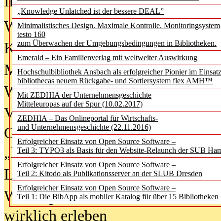
In der Ausgabe
06/2026
(August 20
„Knowledge Unlatched ist der bessere DEAL”
Was Hochschul­bibliotheken von i
Minimalistisches Design. Maximale Kontrolle. Monitoringsystem
testo 160
zum Überwachen der Umgebungsbedingungen in Bibliotheken.
Kinder in der digitalen Welt
Emerald – Ein Familienverlag mit weltweiter Auswirkung
Metadaten als Infrastruktur
Hochschulbibliothek Ansbach als erfolgreicher Pionier im Einsat
bibliothecas neuem Rückgabe- und Sortiersystem flex AMH™
Wenn Bots katalogisieren
Mit ZEDHIA der Unternehmensgeschichte
Mitteleuropas auf der Spur (10.02.2017)
Von Abschlusskleidern bis
ZEDHIA – Das Onlineportal für Wirtschafts-
und Unternehmensgeschichte (22.11.2016)
Geisterjagd-Ausrüstung in der
Erfolgreicher Einsatz von Open Source Software –
„Library of Things“ unterwegs
Teil 3: TYPO3 als Basis für den Website-Relaunch der SUB Ha
Erfolgreicher Einsatz von Open Source Software –
Lesen als Infrastrukturaufgabe
Teil 2: Kitodo als Publikationsserver an der SLUB Dresden
Erfolgreicher Einsatz von Open Source Software –
Wie Jugendliche Social Media
Teil 1: Die BibApp als mobiler Katalog für über 15 Bibliotheken
wirklich erleben