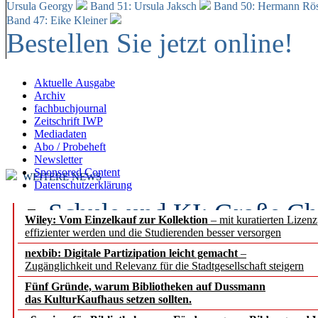
Ursula Georgy
Band 51: Ursula Jaksch
Band 50:
Hermann Rös
Band 47: Eike Kleiner
Bestellen Sie jetzt online!
Aktuelle Ausgabe
Archiv
fachbuchjournal
Zeitschrift IWP
Mediadaten
Abo / Probeheft
Newsletter
Sponsored Content
WEITERE NEWS
Datenschutzerklärung
Schule und KI: Große Ch
Wiley: Vom Einzelkauf zur Kollektion
– mit kuratierten Lizen
effizienter werden und die Studierenden besser versorgen
Voraussetzungen
nexbib: Digitale Partizipation leicht gemacht
–
Zugänglichkeit und Relevanz für die Stadtgesellschaft steigern
Erfolgreiches erstes Hal
Fünf Gründe, warum Bibliotheken auf Dussmann
Segment Research – Ausb
das KulturKaufhaus setzen sollten.