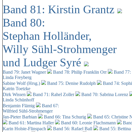
Band 81: Kirstin Grantz
Band 80:
Stephan Holländer,
Willy Sühl-Strohmenger
und Ludger Syré
Band 79: Janet Wagner
Band 78: Philip Franklin Orr
Band 77:
Linda Freyberg
Sabine Wolf (Hrsg.)
Band 75: Denise Rudolph
Band 74: Soph
Katrin Toetzke
Dirk Wissen
Band 71: Rahel Zoller
Band 70: Sabrina Lorenz
Linda Schünhoff
Benjamin Flämig
Band 67:
Wilfried Sühl-Strohmenger
Jan-Pieter Barbian
Band 66: Tina Schurig
Band 65: Christine 
Band 61: Martina Haller
Band 60:
Leonie Flachsmann
Band
Karin Holste-Flinspach
Band 56: Rafael Ball
Band 55: Bettina