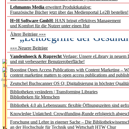
Lehmanns Media
erweitert Produktkatalog:
Künstliche Intelligenz a
Französische Bücher jetzt über das Medienportal Le2B bestellen!
besser zu verstehen
H+H Software GmbH
: HAN bringt effektives Management
und Komfort für die Nutzer unter einen Hut
„Leitbegriffe der Gesund
Ältere Beiträge »»»
des BIÖG erscheinen Ope
««« Neuere Beiträge
Vandenhoeck & Ruprecht
Verlage: Unsere eLibrary in neuem 
und mit verbesserter Benutzeroberfläche!
Aktuelles aus
Boosting Open Access Publications with Content Marketing – 
L
content marketing matters to open access publications and publish
ibrary
Zeutschel Buchscanner OS Q: Digitalisierung in höchster Qualitä
Essentials
Bibliotheken verändern | Transforming Libraries
Bibliotheken für Menschen
Bibliothek 4.0 als Lebensraum: flexible Öffnungszeiten sind gefra
Knowledge Unlatched: Crowdfunding-Runde erfolgreich abgesc
Forschung und Lehre in eigener Sache – Die Bibliothekwissensc
an der Hochschule für Technik und Wirtschaft HTW Chur