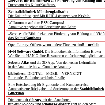
„Services für Bibliotheken zur Förderung von Bildung und Vi
angepasst
Dussmann das KulturKaufhaus.
Zentralbibliothek Mönchengladbach:
Wissenschaftskommunikati
Die Zukunft ist jetzt! Mit RFID-Lösungen von
Nexbib
.
Willkommen auf dem
ESV-Campus
!
konstruktiv!
Attraktive Angebote für Forschung und Lehre
„Services für Bibliotheken zur Förderung von Bildung und Vielfa
Mohr Siebeck übernimmt
das KulturKaufhaus
Open Library: Öffnen, wenn andere Türen zu sind! –
nexbib
und die Zeitschrift für 
H+H Software GmbH
: Die Bibliothek als Information-Broker
Wie Sie mit HAN Online-Ressourcen einfacher zugänglich mach
Francke Attempto
Sobotta Atlas
und die 3D App: Von den ersten Lehrmitteln
in der Anatomie bis zu Complete Anatomy
EBSCO Information Servic
bibliotheca
: DIGITAL – MOBIL – VERNETZT
Recherchefunktionen in
Ein rundes Bibliothekserlebnis für alle
Eine Entscheidung für Ergonomie und Kundenservice:
Automatisierte Rückgabe und Sortierung an der
Stadtbibliothek
Sorbisches Institut neu 
Gütersloh
Geschichte und kulturell
Die neue
utb elibrary
mit den Angeboten
utb-studi-e-book
und
scholars-e-library
geht an den Start