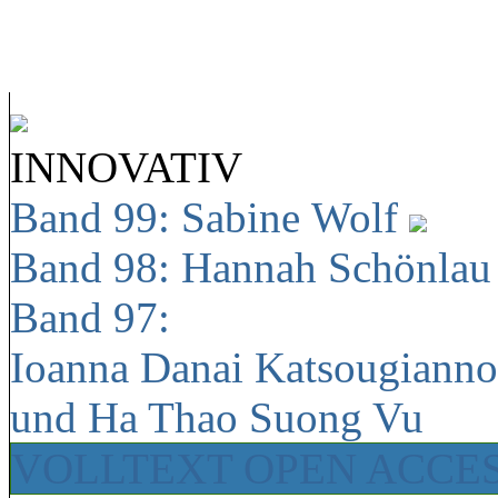
INNOVATIV
Band 99: Sabine Wolf
Band 98: Hannah Schönla
Band 97:
Ioanna Danai Katsougiann
und Ha Thao Suong Vu
VOLLTEXT OPEN ACCE