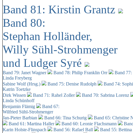
Band 81: Kirstin Grantz
Band 80:
Stephan Holländer,
Willy Sühl-Strohmenger
und Ludger Syré
Band 79: Janet Wagner
Band 78: Philip Franklin Orr
Band 77:
Linda Freyberg
Sabine Wolf (Hrsg.)
Band 75: Denise Rudolph
Band 74: Soph
Katrin Toetzke
Dirk Wissen
Band 71: Rahel Zoller
Band 70: Sabrina Lorenz
Linda Schünhoff
Benjamin Flämig
Band 67:
Wilfried Sühl-Strohmenger
Jan-Pieter Barbian
Band 66: Tina Schurig
Band 65: Christine 
Band 61: Martina Haller
Band 60:
Leonie Flachsmann
Band
Karin Holste-Flinspach
Band 56: Rafael Ball
Band 55: Bettina