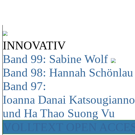
INNOVATIV
Band 99: Sabine Wolf
Band 98: Hannah Schönla
Band 97:
Ioanna Danai Katsougiann
und Ha Thao Suong Vu
VOLLTEXT OPEN ACCE