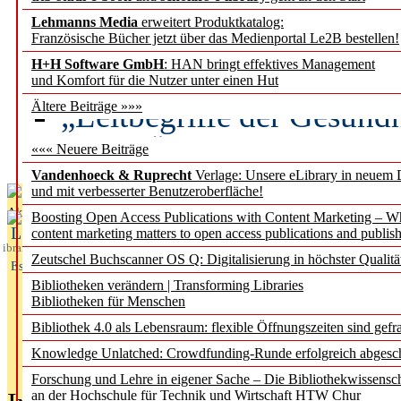
Lehmanns Media
erweitert Produktkatalog:
Künstliche Intelligenz a
Französische Bücher jetzt über das Medienportal Le2B bestellen!
besser zu verstehen
H+H Software GmbH
: HAN bringt effektives Management
und Komfort für die Nutzer unter einen Hut
„Leitbegriffe der Gesund
Ältere Beiträge »»»
des BIÖG erscheinen Ope
««« Neuere Beiträge
Vandenhoeck & Ruprecht
Verlage: Unsere eLibrary in neuem 
und mit verbesserter Benutzeroberfläche!
Aktuelles aus
Boosting Open Access Publications with Content Marketing – 
L
content marketing matters to open access publications and publish
ibrary
Zeutschel Buchscanner OS Q: Digitalisierung in höchster Qualitä
Essentials
Bibliotheken verändern | Transforming Libraries
Bibliotheken für Menschen
Bibliothek 4.0 als Lebensraum: flexible Öffnungszeiten sind gefra
Knowledge Unlatched: Crowdfunding-Runde erfolgreich abgesc
Forschung und Lehre in eigener Sache – Die Bibliothekwissensc
an der Hochschule für Technik und Wirtschaft HTW Chur