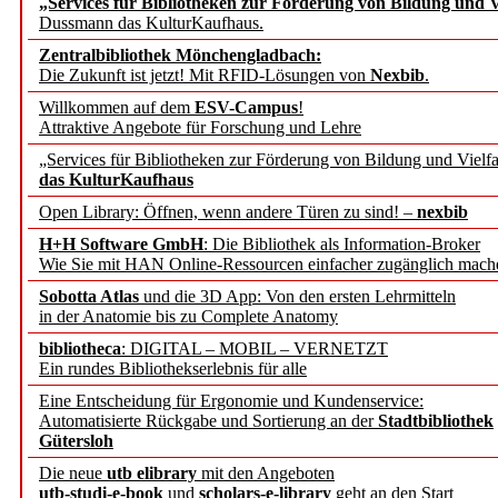
„Services für Bibliotheken zur Förderung von Bildung und Vi
angepasst
Dussmann das KulturKaufhaus.
Zentralbibliothek Mönchengladbach:
Wissenschaftskommunikati
Die Zukunft ist jetzt! Mit RFID-Lösungen von
Nexbib
.
Willkommen auf dem
ESV-Campus
!
konstruktiv!
Attraktive Angebote für Forschung und Lehre
„Services für Bibliotheken zur Förderung von Bildung und Vielfa
Mohr Siebeck übernimmt
das KulturKaufhaus
Open Library: Öffnen, wenn andere Türen zu sind! –
nexbib
und die Zeitschrift für 
H+H Software GmbH
: Die Bibliothek als Information-Broker
Wie Sie mit HAN Online-Ressourcen einfacher zugänglich mach
Francke Attempto
Sobotta Atlas
und die 3D App: Von den ersten Lehrmitteln
in der Anatomie bis zu Complete Anatomy
EBSCO Information Servic
bibliotheca
: DIGITAL – MOBIL – VERNETZT
Recherchefunktionen in
Ein rundes Bibliothekserlebnis für alle
Eine Entscheidung für Ergonomie und Kundenservice:
Automatisierte Rückgabe und Sortierung an der
Stadtbibliothek
Sorbisches Institut neu 
Gütersloh
Geschichte und kulturell
Die neue
utb elibrary
mit den Angeboten
utb-studi-e-book
und
scholars-e-library
geht an den Start