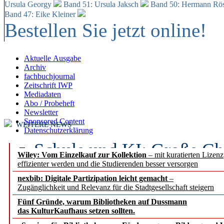
Ursula Georgy
Band 51: Ursula Jaksch
Band 50:
Hermann Rös
Band 47: Eike Kleiner
Bestellen Sie jetzt online!
Aktuelle Ausgabe
Archiv
fachbuchjournal
Zeitschrift IWP
Mediadaten
Abo / Probeheft
Newsletter
Sponsored Content
WEITERE NEWS
Datenschutzerklärung
Schule und KI: Große Ch
Wiley: Vom Einzelkauf zur Kollektion
– mit kuratierten Lizen
effizienter werden und die Studierenden besser versorgen
Voraussetzungen
nexbib: Digitale Partizipation leicht gemacht
–
Zugänglichkeit und Relevanz für die Stadtgesellschaft steigern
Erfolgreiches erstes Hal
Fünf Gründe, warum Bibliotheken auf Dussmann
Segment Research – Ausb
das KulturKaufhaus setzen sollten.