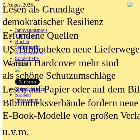
7. August 2026
Lesen als Grundlage
demokratischer Resilienz
Innovationspreis
Erfundene Quellen
TIP Award
Bücher
US-Bibliotheken neue Lieferwege
Stellenmarkt
KongressNews
Sonderhefte
Warum Hardcover mehr sind
Teilen
als schöne Schutzumschläge
Lesen auf Papier oder auf dem Bi
Zitierrichtlinien
Kontakt
Bibliotheksverbände fordern neue
Impresssum
E-Book-Modelle von großen Verl
u.v.m.