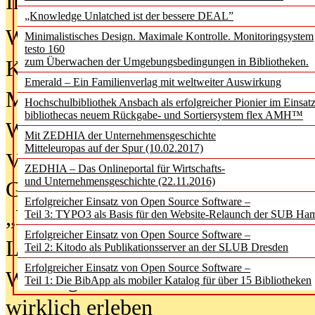
In der Ausgabe
06/2026
(August 20
„Knowledge Unlatched ist der bessere DEAL”
Was Hochschul­bibliotheken von i
Minimalistisches Design. Maximale Kontrolle. Monitoringsystem
testo 160
zum Überwachen der Umgebungsbedingungen in Bibliotheken.
Kinder in der digitalen Welt
Emerald – Ein Familienverlag mit weltweiter Auswirkung
Metadaten als Infrastruktur
Hochschulbibliothek Ansbach als erfolgreicher Pionier im Einsat
bibliothecas neuem Rückgabe- und Sortiersystem flex AMH™
Wenn Bots katalogisieren
Mit ZEDHIA der Unternehmensgeschichte
Mitteleuropas auf der Spur (10.02.2017)
Von Abschlusskleidern bis
ZEDHIA – Das Onlineportal für Wirtschafts-
und Unternehmensgeschichte (22.11.2016)
Geisterjagd-Ausrüstung in der
Erfolgreicher Einsatz von Open Source Software –
„Library of Things“ unterwegs
Teil 3: TYPO3 als Basis für den Website-Relaunch der SUB Ha
Erfolgreicher Einsatz von Open Source Software –
Lesen als Infrastrukturaufgabe
Teil 2: Kitodo als Publikationsserver an der SLUB Dresden
Erfolgreicher Einsatz von Open Source Software –
Wie Jugendliche Social Media
Teil 1: Die BibApp als mobiler Katalog für über 15 Bibliotheken
wirklich erleben