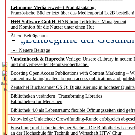
Lehmanns Media
erweitert Produktkatalog:
Künstliche Intelligenz a
Französische Bücher jetzt über das Medienportal Le2B bestellen!
besser zu verstehen
H+H Software GmbH
: HAN bringt effektives Management
und Komfort für die Nutzer unter einen Hut
„Leitbegriffe der Gesund
Ältere Beiträge »»»
des BIÖG erscheinen Ope
««« Neuere Beiträge
Vandenhoeck & Ruprecht
Verlage: Unsere eLibrary in neuem 
und mit verbesserter Benutzeroberfläche!
Aktuelles aus
Boosting Open Access Publications with Content Marketing – 
L
content marketing matters to open access publications and publish
ibrary
Zeutschel Buchscanner OS Q: Digitalisierung in höchster Qualitä
Essentials
Bibliotheken verändern | Transforming Libraries
Bibliotheken für Menschen
Bibliothek 4.0 als Lebensraum: flexible Öffnungszeiten sind gefra
Knowledge Unlatched: Crowdfunding-Runde erfolgreich abgesc
Forschung und Lehre in eigener Sache – Die Bibliothekwissensc
an der Hochschule für Technik und Wirtschaft HTW Chur