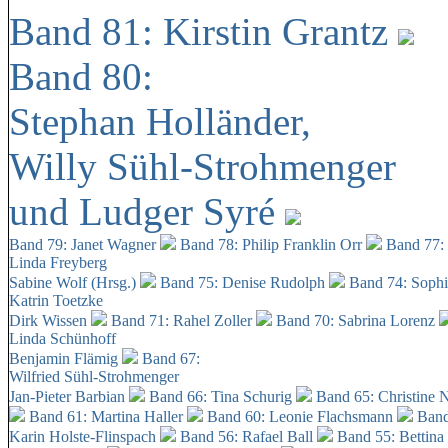
Band 81: Kirstin Grantz
Band 80:
Stephan Holländer,
Willy Sühl-Strohmenger
und Ludger Syré
Band 79: Janet Wagner
Band 78: Philip Franklin Orr
Band 77:
Linda Freyberg
Sabine Wolf (Hrsg.)
Band 75: Denise Rudolph
Band 74: Soph
Katrin Toetzke
Dirk Wissen
Band 71: Rahel Zoller
Band 70: Sabrina Lorenz
Linda Schünhoff
Benjamin Flämig
Band 67:
Wilfried Sühl-Strohmenger
Jan-Pieter Barbian
Band 66: Tina Schurig
Band 65: Christine 
Band 61: Martina Haller
Band 60:
Leonie Flachsmann
Band
Karin Holste-Flinspach
Band 56: Rafael Ball
Band 55: Bettina