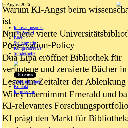
9. August 2026
Warum KI-Angst beim wissenschaft
ist
Innovationspreis
Nur jede vierte Universitätsbibliot
TIP Award
Bücher
Preservation-Policy
Stellenmarkt
KongressNews
Sonderhefte
Dua Lipa eröffnet Bibliothek für
Teilen
verbotene und zensierte Bücher in
Lesen im Zeitalter der Ablenkung
Zitierrichtlinien
Kontakt
Wiley übernimmt Emerald und ba
Impresssum
KI-relevantes Forschungsportfolio
KI prägt den Markt für Bibliothe