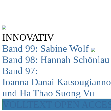
INNOVATIV
Band 99: Sabine Wolf
Band 98: Hannah Schönla
Band 97:
Ioanna Danai Katsougiann
und Ha Thao Suong Vu
VOLLTEXT OPEN ACCE