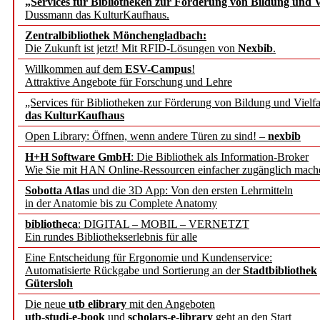
„Services für Bibliotheken zur Förderung von Bildung und Vi
angepasst
Dussmann das KulturKaufhaus.
Zentralbibliothek Mönchengladbach:
Wissenschaftskommunikati
Die Zukunft ist jetzt! Mit RFID-Lösungen von
Nexbib
.
Willkommen auf dem
ESV-Campus
!
konstruktiv!
Attraktive Angebote für Forschung und Lehre
„Services für Bibliotheken zur Förderung von Bildung und Vielfa
Mohr Siebeck übernimmt
das KulturKaufhaus
Open Library: Öffnen, wenn andere Türen zu sind! –
nexbib
und die Zeitschrift für 
H+H Software GmbH
: Die Bibliothek als Information-Broker
Wie Sie mit HAN Online-Ressourcen einfacher zugänglich mach
Francke Attempto
Sobotta Atlas
und die 3D App: Von den ersten Lehrmitteln
in der Anatomie bis zu Complete Anatomy
EBSCO Information Servic
bibliotheca
: DIGITAL – MOBIL – VERNETZT
Recherchefunktionen in
Ein rundes Bibliothekserlebnis für alle
Eine Entscheidung für Ergonomie und Kundenservice:
Automatisierte Rückgabe und Sortierung an der
Stadtbibliothek
Sorbisches Institut neu 
Gütersloh
Geschichte und kulturell
Die neue
utb elibrary
mit den Angeboten
utb-studi-e-book
und
scholars-e-library
geht an den Start