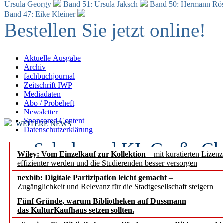
Ursula Georgy
Band 51: Ursula Jaksch
Band 50:
Hermann Rös
Band 47: Eike Kleiner
Bestellen Sie jetzt online!
Aktuelle Ausgabe
Archiv
fachbuchjournal
Zeitschrift IWP
Mediadaten
Abo / Probeheft
Newsletter
Sponsored Content
WEITERE NEWS
Datenschutzerklärung
Schule und KI: Große Ch
Wiley: Vom Einzelkauf zur Kollektion
– mit kuratierten Lizen
effizienter werden und die Studierenden besser versorgen
Voraussetzungen
nexbib: Digitale Partizipation leicht gemacht
–
Zugänglichkeit und Relevanz für die Stadtgesellschaft steigern
Erfolgreiches erstes Hal
Fünf Gründe, warum Bibliotheken auf Dussmann
Segment Research – Ausb
das KulturKaufhaus setzen sollten.