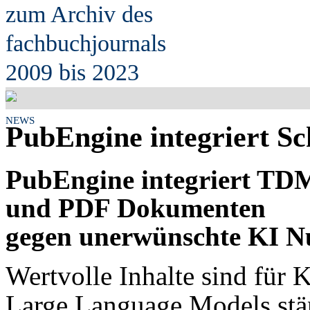
zum Archiv des
fach
b
uchjournals
2009 bis 2023
NEWS
PubEngine integriert S
PubEngine integriert TDM
und PDF Dokumenten
gegen unerwünschte KI N
Wertvolle Inhalte sind für K
Large Language Models stä