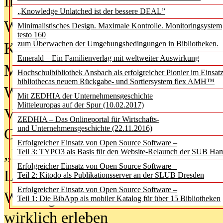
In der Ausgabe
06/2026
(August 20
„Knowledge Unlatched ist der bessere DEAL”
Was Hochschul­bibliotheken von i
Minimalistisches Design. Maximale Kontrolle. Monitoringsystem
testo 160
zum Überwachen der Umgebungsbedingungen in Bibliotheken.
Kinder in der digitalen Welt
Emerald – Ein Familienverlag mit weltweiter Auswirkung
Metadaten als Infrastruktur
Hochschulbibliothek Ansbach als erfolgreicher Pionier im Einsat
bibliothecas neuem Rückgabe- und Sortiersystem flex AMH™
Wenn Bots katalogisieren
Mit ZEDHIA der Unternehmensgeschichte
Mitteleuropas auf der Spur (10.02.2017)
Von Abschlusskleidern bis
ZEDHIA – Das Onlineportal für Wirtschafts-
und Unternehmensgeschichte (22.11.2016)
Geisterjagd-Ausrüstung in der
Erfolgreicher Einsatz von Open Source Software –
„Library of Things“ unterwegs
Teil 3: TYPO3 als Basis für den Website-Relaunch der SUB Ha
Erfolgreicher Einsatz von Open Source Software –
Lesen als Infrastrukturaufgabe
Teil 2: Kitodo als Publikationsserver an der SLUB Dresden
Erfolgreicher Einsatz von Open Source Software –
Wie Jugendliche Social Media
Teil 1: Die BibApp als mobiler Katalog für über 15 Bibliotheken
wirklich erleben