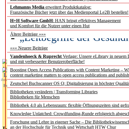
Lehmanns Media
erweitert Produktkatalog:
Künstliche Intelligenz a
Französische Bücher jetzt über das Medienportal Le2B bestellen!
besser zu verstehen
H+H Software GmbH
: HAN bringt effektives Management
und Komfort für die Nutzer unter einen Hut
„Leitbegriffe der Gesund
Ältere Beiträge »»»
des BIÖG erscheinen Ope
««« Neuere Beiträge
Vandenhoeck & Ruprecht
Verlage: Unsere eLibrary in neuem 
und mit verbesserter Benutzeroberfläche!
Aktuelles aus
Boosting Open Access Publications with Content Marketing – 
L
content marketing matters to open access publications and publish
ibrary
Zeutschel Buchscanner OS Q: Digitalisierung in höchster Qualitä
Essentials
Bibliotheken verändern | Transforming Libraries
Bibliotheken für Menschen
Bibliothek 4.0 als Lebensraum: flexible Öffnungszeiten sind gefra
Knowledge Unlatched: Crowdfunding-Runde erfolgreich abgesc
Forschung und Lehre in eigener Sache – Die Bibliothekwissensc
an der Hochschule für Technik und Wirtschaft HTW Chur