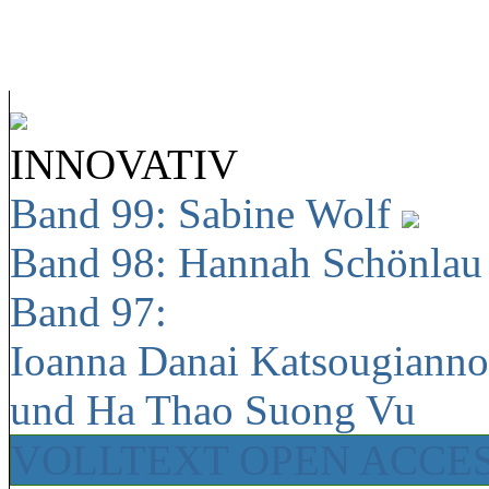
INNOVATIV
Band 99: Sabine Wolf
Band 98: Hannah Schönla
Band 97:
Ioanna Danai Katsougiann
und Ha Thao Suong Vu
VOLLTEXT OPEN ACCE