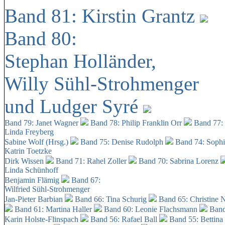
Band 81: Kirstin Grantz
Band 80:
Stephan Holländer,
Willy Sühl-Strohmenger
und Ludger Syré
Band 79: Janet Wagner
Band 78: Philip Franklin Orr
Band 77:
Linda Freyberg
Sabine Wolf (Hrsg.)
Band 75: Denise Rudolph
Band 74: Soph
Katrin Toetzke
Dirk Wissen
Band 71: Rahel Zoller
Band 70: Sabrina Lorenz
Linda Schünhoff
Benjamin Flämig
Band 67:
Wilfried Sühl-Strohmenger
Jan-Pieter Barbian
Band 66: Tina Schurig
Band 65: Christine 
Band 61: Martina Haller
Band 60:
Leonie Flachsmann
Band
Karin Holste-Flinspach
Band 56: Rafael Ball
Band 55: Bettina