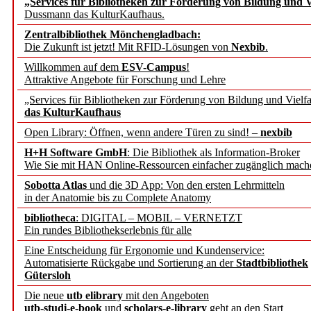
„Services für Bibliotheken zur Förderung von Bildung und Vi
angepasst
Dussmann das KulturKaufhaus.
Zentralbibliothek Mönchengladbach:
Wissenschaftskommunikati
Die Zukunft ist jetzt! Mit RFID-Lösungen von
Nexbib
.
Willkommen auf dem
ESV-Campus
!
konstruktiv!
Attraktive Angebote für Forschung und Lehre
„Services für Bibliotheken zur Förderung von Bildung und Vielfa
Mohr Siebeck übernimmt
das KulturKaufhaus
Open Library: Öffnen, wenn andere Türen zu sind! –
nexbib
und die Zeitschrift für 
H+H Software GmbH
: Die Bibliothek als Information-Broker
Wie Sie mit HAN Online-Ressourcen einfacher zugänglich mach
Francke Attempto
Sobotta Atlas
und die 3D App: Von den ersten Lehrmitteln
in der Anatomie bis zu Complete Anatomy
EBSCO Information Servic
bibliotheca
: DIGITAL – MOBIL – VERNETZT
Recherchefunktionen in
Ein rundes Bibliothekserlebnis für alle
Eine Entscheidung für Ergonomie und Kundenservice:
Automatisierte Rückgabe und Sortierung an der
Stadtbibliothek
Sorbisches Institut neu 
Gütersloh
Geschichte und kulturell
Die neue
utb elibrary
mit den Angeboten
utb-studi-e-book
und
scholars-e-library
geht an den Start