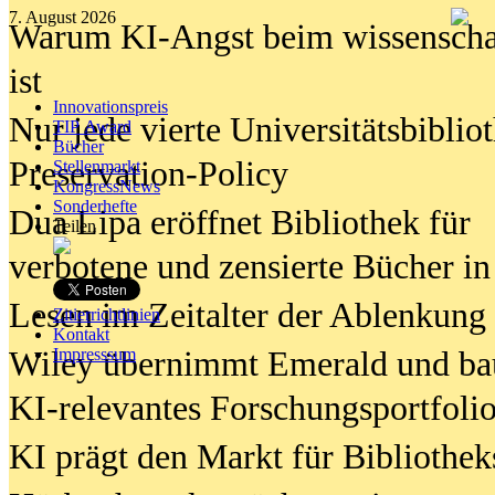
7. August 2026
Warum KI-Angst beim wissenschaft
ist
Innovationspreis
Nur jede vierte Universitätsbibliot
TIP Award
Bücher
Preservation-Policy
Stellenmarkt
KongressNews
Sonderhefte
Dua Lipa eröffnet Bibliothek für
Teilen
verbotene und zensierte Bücher in
Lesen im Zeitalter der Ablenkung
Zitierrichtlinien
Kontakt
Wiley übernimmt Emerald und ba
Impresssum
KI-relevantes Forschungsportfolio
KI prägt den Markt für Bibliothe