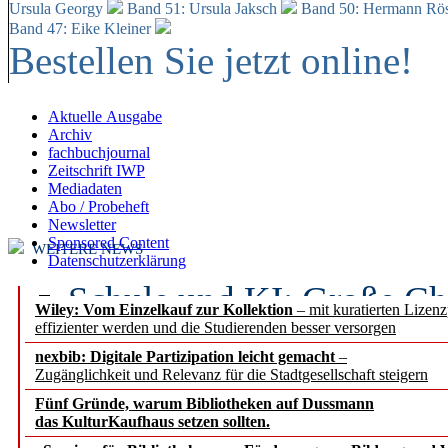
Ursula Georgy
Band 51: Ursula Jaksch
Band 50:
Hermann Rös
Band 47: Eike Kleiner
Bestellen Sie jetzt online!
Aktuelle Ausgabe
Archiv
fachbuchjournal
Zeitschrift IWP
Mediadaten
Abo / Probeheft
Newsletter
Sponsored Content
WEITERE NEWS
Datenschutzerklärung
Schule und KI: Große Ch
Wiley: Vom Einzelkauf zur Kollektion
– mit kuratierten Lizen
effizienter werden und die Studierenden besser versorgen
Voraussetzungen
nexbib: Digitale Partizipation leicht gemacht
–
Zugänglichkeit und Relevanz für die Stadtgesellschaft steigern
Erfolgreiches erstes Hal
Fünf Gründe, warum Bibliotheken auf Dussmann
Segment Research – Ausb
das KulturKaufhaus setzen sollten.