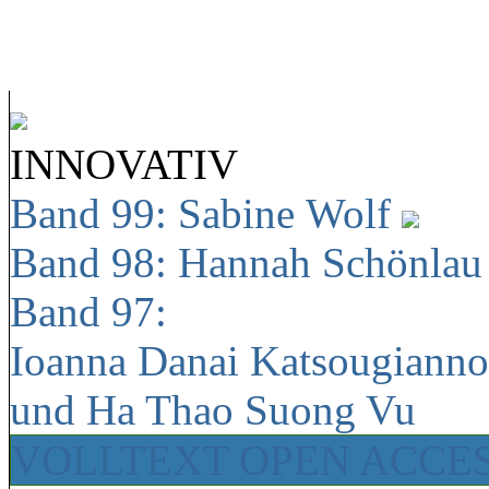
INNOVATIV
Band 99: Sabine Wolf
Band 98: Hannah Schönla
Band 97:
Ioanna Danai Katsougiann
und Ha Thao Suong Vu
VOLLTEXT OPEN ACCE