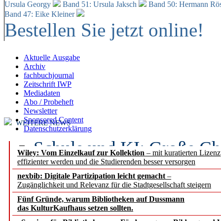
Ursula Georgy
Band 51: Ursula Jaksch
Band 50:
Hermann Rös
Band 47: Eike Kleiner
Bestellen Sie jetzt online!
Aktuelle Ausgabe
Archiv
fachbuchjournal
Zeitschrift IWP
Mediadaten
Abo / Probeheft
Newsletter
Sponsored Content
WEITERE NEWS
Datenschutzerklärung
Schule und KI: Große Ch
Wiley: Vom Einzelkauf zur Kollektion
– mit kuratierten Lizen
effizienter werden und die Studierenden besser versorgen
Voraussetzungen
nexbib: Digitale Partizipation leicht gemacht
–
Zugänglichkeit und Relevanz für die Stadtgesellschaft steigern
Erfolgreiches erstes Hal
Fünf Gründe, warum Bibliotheken auf Dussmann
Segment Research – Ausb
das KulturKaufhaus setzen sollten.