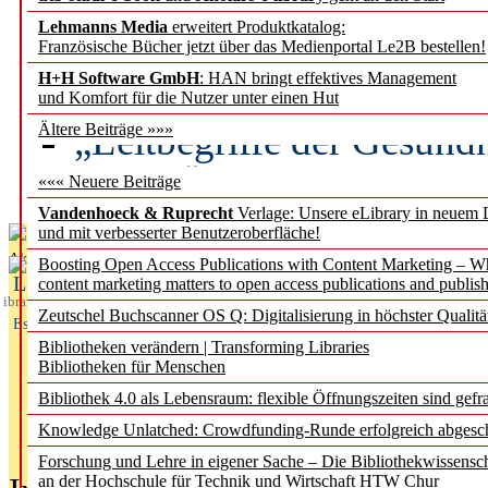
Lehmanns Media
erweitert Produktkatalog:
Künstliche Intelligenz a
Französische Bücher jetzt über das Medienportal Le2B bestellen!
besser zu verstehen
H+H Software GmbH
: HAN bringt effektives Management
und Komfort für die Nutzer unter einen Hut
„Leitbegriffe der Gesund
Ältere Beiträge »»»
des BIÖG erscheinen Ope
««« Neuere Beiträge
Vandenhoeck & Ruprecht
Verlage: Unsere eLibrary in neuem 
und mit verbesserter Benutzeroberfläche!
Aktuelles aus
Boosting Open Access Publications with Content Marketing – 
L
content marketing matters to open access publications and publish
ibrary
Zeutschel Buchscanner OS Q: Digitalisierung in höchster Qualitä
Essentials
Bibliotheken verändern | Transforming Libraries
Bibliotheken für Menschen
Bibliothek 4.0 als Lebensraum: flexible Öffnungszeiten sind gefra
Knowledge Unlatched: Crowdfunding-Runde erfolgreich abgesc
Forschung und Lehre in eigener Sache – Die Bibliothekwissensc
an der Hochschule für Technik und Wirtschaft HTW Chur