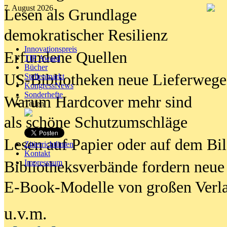
7. August 2026
Lesen als Grundlage
demokratischer Resilienz
Innovationspreis
Erfundene Quellen
TIP Award
Bücher
US-Bibliotheken neue Lieferwege
Stellenmarkt
KongressNews
Sonderhefte
Warum Hardcover mehr sind
Teilen
als schöne Schutzumschläge
Lesen auf Papier oder auf dem Bi
Zitierrichtlinien
Kontakt
Bibliotheksverbände fordern neue
Impresssum
E-Book-Modelle von großen Verl
u.v.m.