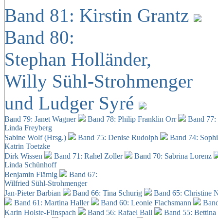
Band 81: Kirstin Grantz
Band 80:
Stephan Holländer,
Willy Sühl-Strohmenger
und Ludger Syré
Band 79: Janet Wagner
Band 78: Philip Franklin Orr
Band 77:
Linda Freyberg
Sabine Wolf (Hrsg.)
Band 75: Denise Rudolph
Band 74: Soph
Katrin Toetzke
Dirk Wissen
Band 71: Rahel Zoller
Band 70: Sabrina Lorenz
Linda Schünhoff
Benjamin Flämig
Band 67:
Wilfried Sühl-Strohmenger
Jan-Pieter Barbian
Band 66: Tina Schurig
Band 65: Christine 
Band 61: Martina Haller
Band 60:
Leonie Flachsmann
Band
Karin Holste-Flinspach
Band 56: Rafael Ball
Band 55: Bettina