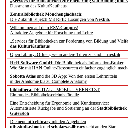
„Services für Bibliotheken zur Förderung von Bildung und Vi
angepasst
Dussmann das KulturKaufhaus.
Zentralbibliothek Mönchengladbach:
Wissenschaftskommunikati
Die Zukunft ist jetzt! Mit RFID-Lösungen von
Nexbib
.
Willkommen auf dem
ESV-Campus
!
konstruktiv!
Attraktive Angebote für Forschung und Lehre
„Services für Bibliotheken zur Förderung von Bildung und Vielfa
Mohr Siebeck übernimmt
das KulturKaufhaus
Open Library: Öffnen, wenn andere Türen zu sind! –
nexbib
und die Zeitschrift für 
H+H Software GmbH
: Die Bibliothek als Information-Broker
Wie Sie mit HAN Online-Ressourcen einfacher zugänglich mach
Francke Attempto
Sobotta Atlas
und die 3D App: Von den ersten Lehrmitteln
in der Anatomie bis zu Complete Anatomy
EBSCO Information Servic
bibliotheca
: DIGITAL – MOBIL – VERNETZT
Recherchefunktionen in
Ein rundes Bibliothekserlebnis für alle
Eine Entscheidung für Ergonomie und Kundenservice:
Automatisierte Rückgabe und Sortierung an der
Stadtbibliothek
Sorbisches Institut neu 
Gütersloh
Geschichte und kulturell
Die neue
utb elibrary
mit den Angeboten
utb-studi-e-book
und
scholars-e-library
geht an den Start