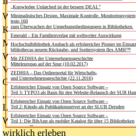
In der Ausgabe
06/2026
(August 20
„Knowledge Unlatched ist der bessere DEAL”
Was Hochschul­bibliotheken von i
Minimalistisches Design. Maximale Kontrolle. Monitoringsystem
testo 160
zum Überwachen der Umgebungsbedingungen in Bibliotheken.
Kinder in der digitalen Welt
Emerald – Ein Familienverlag mit weltweiter Auswirkung
Metadaten als Infrastruktur
Hochschulbibliothek Ansbach als erfolgreicher Pionier im Einsat
bibliothecas neuem Rückgabe- und Sortiersystem flex AMH™
Wenn Bots katalogisieren
Mit ZEDHIA der Unternehmensgeschichte
Mitteleuropas auf der Spur (10.02.2017)
Von Abschlusskleidern bis
ZEDHIA – Das Onlineportal für Wirtschafts-
und Unternehmensgeschichte (22.11.2016)
Geisterjagd-Ausrüstung in der
Erfolgreicher Einsatz von Open Source Software –
„Library of Things“ unterwegs
Teil 3: TYPO3 als Basis für den Website-Relaunch der SUB Ha
Erfolgreicher Einsatz von Open Source Software –
Lesen als Infrastrukturaufgabe
Teil 2: Kitodo als Publikationsserver an der SLUB Dresden
Erfolgreicher Einsatz von Open Source Software –
Wie Jugendliche Social Media
Teil 1: Die BibApp als mobiler Katalog für über 15 Bibliotheken
wirklich erleben