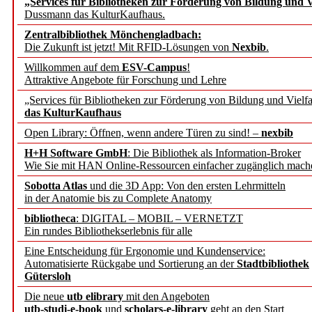
„Services für Bibliotheken zur Förderung von Bildung und Vi
angepasst
Dussmann das KulturKaufhaus.
Zentralbibliothek Mönchengladbach:
Wissenschaftskommunikati
Die Zukunft ist jetzt! Mit RFID-Lösungen von
Nexbib
.
Willkommen auf dem
ESV-Campus
!
konstruktiv!
Attraktive Angebote für Forschung und Lehre
„Services für Bibliotheken zur Förderung von Bildung und Vielfa
Mohr Siebeck übernimmt
das KulturKaufhaus
Open Library: Öffnen, wenn andere Türen zu sind! –
nexbib
und die Zeitschrift für 
H+H Software GmbH
: Die Bibliothek als Information-Broker
Wie Sie mit HAN Online-Ressourcen einfacher zugänglich mach
Francke Attempto
Sobotta Atlas
und die 3D App: Von den ersten Lehrmitteln
in der Anatomie bis zu Complete Anatomy
EBSCO Information Servic
bibliotheca
: DIGITAL – MOBIL – VERNETZT
Recherchefunktionen in
Ein rundes Bibliothekserlebnis für alle
Eine Entscheidung für Ergonomie und Kundenservice:
Automatisierte Rückgabe und Sortierung an der
Stadtbibliothek
Sorbisches Institut neu 
Gütersloh
Geschichte und kulturell
Die neue
utb elibrary
mit den Angeboten
utb-studi-e-book
und
scholars-e-library
geht an den Start