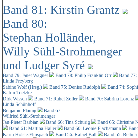
Band 81: Kirstin Grantz
Band 80:
Stephan Holländer,
Willy Sühl-Strohmenger
und Ludger Syré
Band 79: Janet Wagner
Band 78: Philip Franklin Orr
Band 77:
Linda Freyberg
Sabine Wolf (Hrsg.)
Band 75: Denise Rudolph
Band 74: Soph
Katrin Toetzke
Dirk Wissen
Band 71: Rahel Zoller
Band 70: Sabrina Lorenz
Linda Schünhoff
Benjamin Flämig
Band 67:
Wilfried Sühl-Strohmenger
Jan-Pieter Barbian
Band 66: Tina Schurig
Band 65: Christine 
Band 61: Martina Haller
Band 60:
Leonie Flachsmann
Band
Karin Holste-Flinspach
Band 56: Rafael Ball
Band 55: Bettina