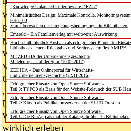
In der Ausgabe
06/2026
(August 20
„Knowledge Unlatched ist der bessere DEAL”
Was Hochschul­bibliotheken von i
Minimalistisches Design. Maximale Kontrolle. Monitoringsystem
testo 160
zum Überwachen der Umgebungsbedingungen in Bibliotheken.
Kinder in der digitalen Welt
Emerald – Ein Familienverlag mit weltweiter Auswirkung
Metadaten als Infrastruktur
Hochschulbibliothek Ansbach als erfolgreicher Pionier im Einsat
bibliothecas neuem Rückgabe- und Sortiersystem flex AMH™
Wenn Bots katalogisieren
Mit ZEDHIA der Unternehmensgeschichte
Mitteleuropas auf der Spur (10.02.2017)
Von Abschlusskleidern bis
ZEDHIA – Das Onlineportal für Wirtschafts-
und Unternehmensgeschichte (22.11.2016)
Geisterjagd-Ausrüstung in der
Erfolgreicher Einsatz von Open Source Software –
„Library of Things“ unterwegs
Teil 3: TYPO3 als Basis für den Website-Relaunch der SUB Ha
Erfolgreicher Einsatz von Open Source Software –
Lesen als Infrastrukturaufgabe
Teil 2: Kitodo als Publikationsserver an der SLUB Dresden
Erfolgreicher Einsatz von Open Source Software –
Wie Jugendliche Social Media
Teil 1: Die BibApp als mobiler Katalog für über 15 Bibliotheken
wirklich erleben