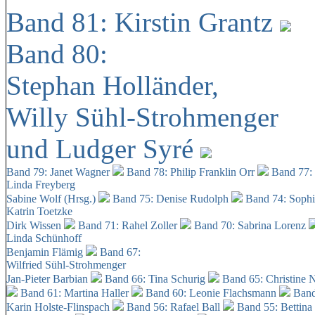
Band 81: Kirstin Grantz
Band 80:
Stephan Holländer,
Willy Sühl-Strohmenger
und Ludger Syré
Band 79: Janet Wagner
Band 78: Philip Franklin Orr
Band 77:
Linda Freyberg
Sabine Wolf (Hrsg.)
Band 75: Denise Rudolph
Band 74: Soph
Katrin Toetzke
Dirk Wissen
Band 71: Rahel Zoller
Band 70: Sabrina Lorenz
Linda Schünhoff
Benjamin Flämig
Band 67:
Wilfried Sühl-Strohmenger
Jan-Pieter Barbian
Band 66: Tina Schurig
Band 65: Christine 
Band 61: Martina Haller
Band 60:
Leonie Flachsmann
Band
Karin Holste-Flinspach
Band 56: Rafael Ball
Band 55: Bettina