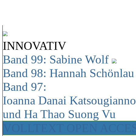
INNOVATIV
Band 99: Sabine Wolf
Band 98: Hannah Schönla
Band 97:
Ioanna Danai Katsougiann
und Ha Thao Suong Vu
VOLLTEXT OPEN ACCE