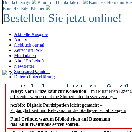
Ursula Georgy
Band 51: Ursula Jaksch
Band 50:
Hermann Rös
Band 47: Eike Kleiner
Bestellen Sie jetzt online!
Aktuelle Ausgabe
Archiv
fachbuchjournal
Zeitschrift IWP
Mediadaten
Abo / Probeheft
Newsletter
Sponsored Content
WEITERE NEWS
Datenschutzerklärung
Schule und KI: Große Ch
Wiley: Vom Einzelkauf zur Kollektion
– mit kuratierten Lizen
effizienter werden und die Studierenden besser versorgen
Voraussetzungen
nexbib: Digitale Partizipation leicht gemacht
–
Zugänglichkeit und Relevanz für die Stadtgesellschaft steigern
Erfolgreiches erstes Hal
Fünf Gründe, warum Bibliotheken auf Dussmann
Segment Research – Ausb
das KulturKaufhaus setzen sollten.