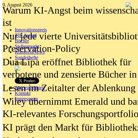
9. August 2026
Warum KI-Angst beim wissenschaft
ist
Innovationspreis
Nur jede vierte Universitätsbibliot
TIP Award
Bücher
Preservation-Policy
Stellenmarkt
KongressNews
Sonderhefte
Dua Lipa eröffnet Bibliothek für
Teilen
verbotene und zensierte Bücher in
Lesen im Zeitalter der Ablenkung
Zitierrichtlinien
Kontakt
Wiley übernimmt Emerald und ba
Impresssum
KI-relevantes Forschungsportfolio
KI prägt den Markt für Bibliothe