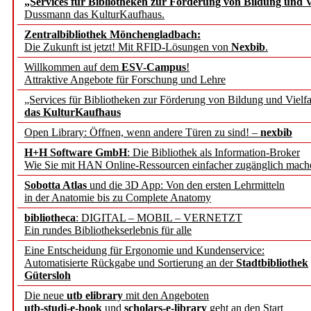
„Services für Bibliotheken zur Förderung von Bildung und Vi
angepasst
Dussmann das KulturKaufhaus.
Zentralbibliothek Mönchengladbach:
Wissenschaftskommunikati
Die Zukunft ist jetzt! Mit RFID-Lösungen von
Nexbib
.
Willkommen auf dem
ESV-Campus
!
konstruktiv!
Attraktive Angebote für Forschung und Lehre
„Services für Bibliotheken zur Förderung von Bildung und Vielfa
Mohr Siebeck übernimmt
das KulturKaufhaus
Open Library: Öffnen, wenn andere Türen zu sind! –
nexbib
und die Zeitschrift für 
H+H Software GmbH
: Die Bibliothek als Information-Broker
Wie Sie mit HAN Online-Ressourcen einfacher zugänglich mach
Francke Attempto
Sobotta Atlas
und die 3D App: Von den ersten Lehrmitteln
in der Anatomie bis zu Complete Anatomy
EBSCO Information Servic
bibliotheca
: DIGITAL – MOBIL – VERNETZT
Recherchefunktionen in
Ein rundes Bibliothekserlebnis für alle
Eine Entscheidung für Ergonomie und Kundenservice:
Automatisierte Rückgabe und Sortierung an der
Stadtbibliothek
Sorbisches Institut neu 
Gütersloh
Geschichte und kulturell
Die neue
utb elibrary
mit den Angeboten
utb-studi-e-book
und
scholars-e-library
geht an den Start