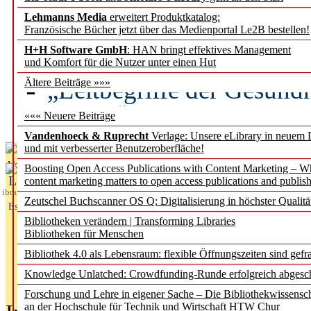
Lehmanns Media
erweitert Produktkatalog:
Künstliche Intelligenz a
Französische Bücher jetzt über das Medienportal Le2B bestellen!
besser zu verstehen
H+H Software GmbH
: HAN bringt effektives Management
und Komfort für die Nutzer unter einen Hut
„Leitbegriffe der Gesund
Ältere Beiträge »»»
des BIÖG erscheinen Ope
««« Neuere Beiträge
Vandenhoeck & Ruprecht
Verlage: Unsere eLibrary in neuem 
und mit verbesserter Benutzeroberfläche!
Aktuelles aus
Boosting Open Access Publications with Content Marketing – 
L
content marketing matters to open access publications and publish
ibrary
Zeutschel Buchscanner OS Q: Digitalisierung in höchster Qualitä
Essentials
Bibliotheken verändern | Transforming Libraries
Bibliotheken für Menschen
Bibliothek 4.0 als Lebensraum: flexible Öffnungszeiten sind gefra
Knowledge Unlatched: Crowdfunding-Runde erfolgreich abgesc
Forschung und Lehre in eigener Sache – Die Bibliothekwissensc
an der Hochschule für Technik und Wirtschaft HTW Chur