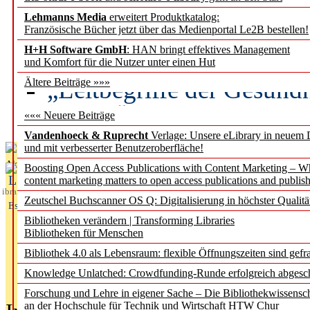
Lehmanns Media
erweitert Produktkatalog:
Künstliche Intelligenz a
Französische Bücher jetzt über das Medienportal Le2B bestellen!
besser zu verstehen
H+H Software GmbH
: HAN bringt effektives Management
und Komfort für die Nutzer unter einen Hut
„Leitbegriffe der Gesund
Ältere Beiträge »»»
des BIÖG erscheinen Ope
««« Neuere Beiträge
Vandenhoeck & Ruprecht
Verlage: Unsere eLibrary in neuem 
und mit verbesserter Benutzeroberfläche!
Aktuelles aus
Boosting Open Access Publications with Content Marketing – 
L
content marketing matters to open access publications and publish
ibrary
Zeutschel Buchscanner OS Q: Digitalisierung in höchster Qualitä
Essentials
Bibliotheken verändern | Transforming Libraries
Bibliotheken für Menschen
Bibliothek 4.0 als Lebensraum: flexible Öffnungszeiten sind gefra
Knowledge Unlatched: Crowdfunding-Runde erfolgreich abgesc
Forschung und Lehre in eigener Sache – Die Bibliothekwissensc
an der Hochschule für Technik und Wirtschaft HTW Chur