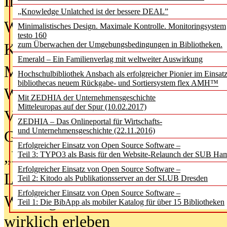
In der Ausgabe
06/2026
(August 20
„Knowledge Unlatched ist der bessere DEAL”
Was Hochschul­bibliotheken von i
Minimalistisches Design. Maximale Kontrolle. Monitoringsystem
testo 160
zum Überwachen der Umgebungsbedingungen in Bibliotheken.
Kinder in der digitalen Welt
Emerald – Ein Familienverlag mit weltweiter Auswirkung
Metadaten als Infrastruktur
Hochschulbibliothek Ansbach als erfolgreicher Pionier im Einsat
bibliothecas neuem Rückgabe- und Sortiersystem flex AMH™
Wenn Bots katalogisieren
Mit ZEDHIA der Unternehmensgeschichte
Mitteleuropas auf der Spur (10.02.2017)
Von Abschlusskleidern bis
ZEDHIA – Das Onlineportal für Wirtschafts-
und Unternehmensgeschichte (22.11.2016)
Geisterjagd-Ausrüstung in der
Erfolgreicher Einsatz von Open Source Software –
„Library of Things“ unterwegs
Teil 3: TYPO3 als Basis für den Website-Relaunch der SUB Ha
Erfolgreicher Einsatz von Open Source Software –
Lesen als Infrastrukturaufgabe
Teil 2: Kitodo als Publikationsserver an der SLUB Dresden
Erfolgreicher Einsatz von Open Source Software –
Wie Jugendliche Social Media
Teil 1: Die BibApp als mobiler Katalog für über 15 Bibliotheken
wirklich erleben