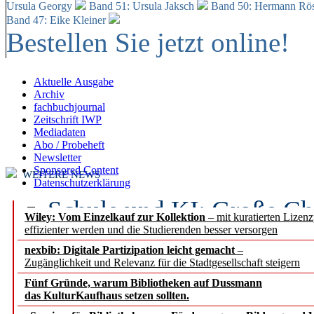
Ursula Georgy
Band 51: Ursula Jaksch
Band 50:
Hermann Rös
Band 47: Eike Kleiner
Bestellen Sie jetzt online!
Aktuelle Ausgabe
Archiv
fachbuchjournal
Zeitschrift IWP
Mediadaten
Abo / Probeheft
Newsletter
Sponsored Content
WEITERE NEWS
Datenschutzerklärung
Schule und KI: Große Ch
Wiley: Vom Einzelkauf zur Kollektion
– mit kuratierten Lizen
effizienter werden und die Studierenden besser versorgen
Voraussetzungen
nexbib: Digitale Partizipation leicht gemacht
–
Zugänglichkeit und Relevanz für die Stadtgesellschaft steigern
Erfolgreiches erstes Hal
Fünf Gründe, warum Bibliotheken auf Dussmann
Segment Research – Ausb
das KulturKaufhaus setzen sollten.