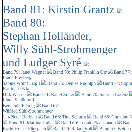
Band 81: Kirstin Grantz
Band 80:
Stephan Holländer,
Willy Sühl-Strohmenger
und Ludger Syré
Band 79: Janet Wagner
Band 78: Philip Franklin Orr
Band 77:
Linda Freyberg
Sabine Wolf (Hrsg.)
Band 75: Denise Rudolph
Band 74: Soph
Katrin Toetzke
Dirk Wissen
Band 71: Rahel Zoller
Band 70: Sabrina Lorenz
Linda Schünhoff
Benjamin Flämig
Band 67:
Wilfried Sühl-Strohmenger
Jan-Pieter Barbian
Band 66: Tina Schurig
Band 65: Christine 
Band 61: Martina Haller
Band 60:
Leonie Flachsmann
Band
Karin Holste-Flinspach
Band 56: Rafael Ball
Band 55: Bettina