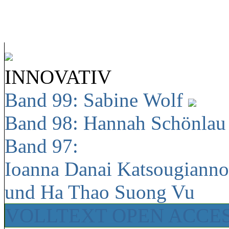
INNOVATIV
Band 99: Sabine Wolf
Band 98: Hannah Schönla
Band 97:
Ioanna Danai Katsougiann
und Ha Thao Suong Vu
VOLLTEXT OPEN ACCE