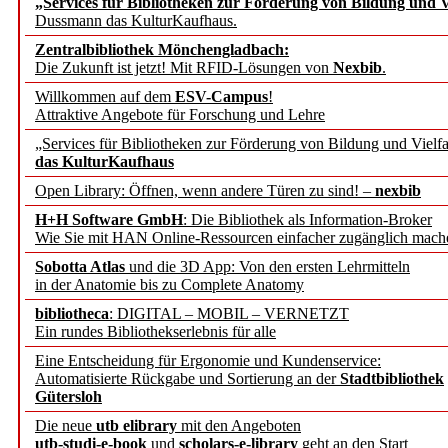
„Services für Bibliotheken zur Förderung von Bildung und Vi
angepasst
Dussmann das KulturKaufhaus.
Zentralbibliothek Mönchengladbach:
Wissenschaftskommunikati
Die Zukunft ist jetzt! Mit RFID-Lösungen von
Nexbib
.
Willkommen auf dem
ESV-Campus
!
konstruktiv!
Attraktive Angebote für Forschung und Lehre
„Services für Bibliotheken zur Förderung von Bildung und Vielfa
Mohr Siebeck übernimmt
das KulturKaufhaus
Open Library: Öffnen, wenn andere Türen zu sind! –
nexbib
und die Zeitschrift für 
H+H Software GmbH
: Die Bibliothek als Information-Broker
Wie Sie mit HAN Online-Ressourcen einfacher zugänglich mach
Francke Attempto
Sobotta Atlas
und die 3D App: Von den ersten Lehrmitteln
in der Anatomie bis zu Complete Anatomy
EBSCO Information Servic
bibliotheca
: DIGITAL – MOBIL – VERNETZT
Recherchefunktionen in
Ein rundes Bibliothekserlebnis für alle
Eine Entscheidung für Ergonomie und Kundenservice:
Automatisierte Rückgabe und Sortierung an der
Stadtbibliothek
Sorbisches Institut neu 
Gütersloh
Geschichte und kulturell
Die neue
utb elibrary
mit den Angeboten
utb-studi-e-book
und
scholars-e-library
geht an den Start