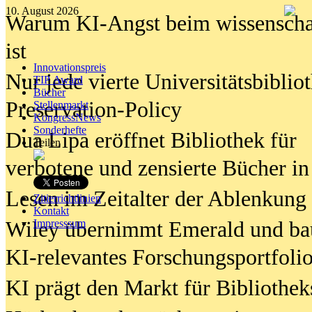
10. August 2026
Warum KI-Angst beim wissenschaft
ist
Innovationspreis
Nur jede vierte Universitätsbibliot
TIP Award
Bücher
Preservation-Policy
Stellenmarkt
KongressNews
Sonderhefte
Dua Lipa eröffnet Bibliothek für
Teilen
verbotene und zensierte Bücher in
Lesen im Zeitalter der Ablenkung
Zitierrichtlinien
Kontakt
Wiley übernimmt Emerald und ba
Impresssum
KI-relevantes Forschungsportfolio
KI prägt den Markt für Bibliothe