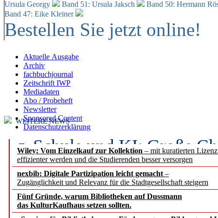
Ursula Georgy
Band 51: Ursula Jaksch
Band 50:
Hermann Rös
Band 47: Eike Kleiner
Bestellen Sie jetzt online!
Aktuelle Ausgabe
Archiv
fachbuchjournal
Zeitschrift IWP
Mediadaten
Abo / Probeheft
Newsletter
Sponsored Content
WEITERE NEWS
Datenschutzerklärung
Schule und KI: Große Ch
Wiley: Vom Einzelkauf zur Kollektion
– mit kuratierten Lizen
effizienter werden und die Studierenden besser versorgen
Voraussetzungen
nexbib: Digitale Partizipation leicht gemacht
–
Zugänglichkeit und Relevanz für die Stadtgesellschaft steigern
Erfolgreiches erstes Hal
Fünf Gründe, warum Bibliotheken auf Dussmann
Segment Research – Ausb
das KulturKaufhaus setzen sollten.