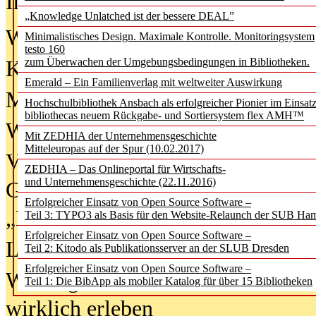
In der Ausgabe
06/2026
(August 20
„Knowledge Unlatched ist der bessere DEAL”
Was Hochschul­bibliotheken von i
Minimalistisches Design. Maximale Kontrolle. Monitoringsystem
testo 160
zum Überwachen der Umgebungsbedingungen in Bibliotheken.
Kinder in der digitalen Welt
Emerald – Ein Familienverlag mit weltweiter Auswirkung
Metadaten als Infrastruktur
Hochschulbibliothek Ansbach als erfolgreicher Pionier im Einsat
bibliothecas neuem Rückgabe- und Sortiersystem flex AMH™
Wenn Bots katalogisieren
Mit ZEDHIA der Unternehmensgeschichte
Mitteleuropas auf der Spur (10.02.2017)
Von Abschlusskleidern bis
ZEDHIA – Das Onlineportal für Wirtschafts-
und Unternehmensgeschichte (22.11.2016)
Geisterjagd-Ausrüstung in der
Erfolgreicher Einsatz von Open Source Software –
„Library of Things“ unterwegs
Teil 3: TYPO3 als Basis für den Website-Relaunch der SUB Ha
Erfolgreicher Einsatz von Open Source Software –
Lesen als Infrastrukturaufgabe
Teil 2: Kitodo als Publikationsserver an der SLUB Dresden
Erfolgreicher Einsatz von Open Source Software –
Wie Jugendliche Social Media
Teil 1: Die BibApp als mobiler Katalog für über 15 Bibliotheken
wirklich erleben