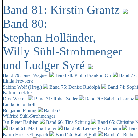
Band 81: Kirstin Grantz
Band 80:
Stephan Holländer,
Willy Sühl-Strohmenger
und Ludger Syré
Band 79: Janet Wagner
Band 78: Philip Franklin Orr
Band 77:
Linda Freyberg
Sabine Wolf (Hrsg.)
Band 75: Denise Rudolph
Band 74: Soph
Katrin Toetzke
Dirk Wissen
Band 71: Rahel Zoller
Band 70: Sabrina Lorenz
Linda Schünhoff
Benjamin Flämig
Band 67:
Wilfried Sühl-Strohmenger
Jan-Pieter Barbian
Band 66: Tina Schurig
Band 65: Christine 
Band 61: Martina Haller
Band 60:
Leonie Flachsmann
Band
Karin Holste-Flinspach
Band 56: Rafael Ball
Band 55: Bettina