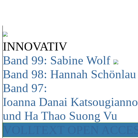
INNOVATIV
Band 99: Sabine Wolf
Band 98: Hannah Schönla
Band 97:
Ioanna Danai Katsougiann
und Ha Thao Suong Vu
VOLLTEXT OPEN ACCE