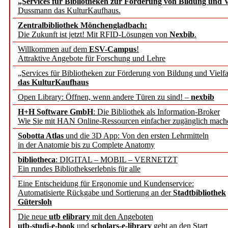
„Services für Bibliotheken zur Förderung von Bildung und Vi
angepasst
Dussmann das KulturKaufhaus.
Zentralbibliothek Mönchengladbach:
Wissenschaftskommunikati
Die Zukunft ist jetzt! Mit RFID-Lösungen von
Nexbib
.
Willkommen auf dem
ESV-Campus
!
konstruktiv!
Attraktive Angebote für Forschung und Lehre
„Services für Bibliotheken zur Förderung von Bildung und Vielfa
Mohr Siebeck übernimmt
das KulturKaufhaus
Open Library: Öffnen, wenn andere Türen zu sind! –
nexbib
und die Zeitschrift für 
H+H Software GmbH
: Die Bibliothek als Information-Broker
Wie Sie mit HAN Online-Ressourcen einfacher zugänglich mach
Francke Attempto
Sobotta Atlas
und die 3D App: Von den ersten Lehrmitteln
in der Anatomie bis zu Complete Anatomy
EBSCO Information Servic
bibliotheca
: DIGITAL – MOBIL – VERNETZT
Recherchefunktionen in
Ein rundes Bibliothekserlebnis für alle
Eine Entscheidung für Ergonomie und Kundenservice:
Automatisierte Rückgabe und Sortierung an der
Stadtbibliothek
Sorbisches Institut neu 
Gütersloh
Geschichte und kulturell
Die neue
utb elibrary
mit den Angeboten
utb-studi-e-book
und
scholars-e-library
geht an den Start