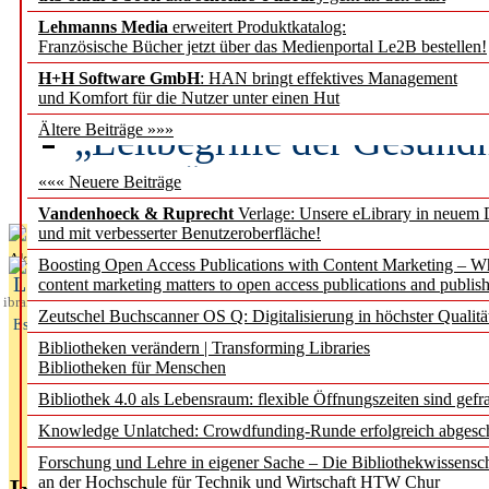
Lehmanns Media
erweitert Produktkatalog:
Künstliche Intelligenz a
Französische Bücher jetzt über das Medienportal Le2B bestellen!
besser zu verstehen
H+H Software GmbH
: HAN bringt effektives Management
und Komfort für die Nutzer unter einen Hut
„Leitbegriffe der Gesund
Ältere Beiträge »»»
des BIÖG erscheinen Ope
««« Neuere Beiträge
Vandenhoeck & Ruprecht
Verlage: Unsere eLibrary in neuem 
und mit verbesserter Benutzeroberfläche!
Aktuelles aus
Boosting Open Access Publications with Content Marketing – 
L
content marketing matters to open access publications and publish
ibrary
Zeutschel Buchscanner OS Q: Digitalisierung in höchster Qualitä
Essentials
Bibliotheken verändern | Transforming Libraries
Bibliotheken für Menschen
Bibliothek 4.0 als Lebensraum: flexible Öffnungszeiten sind gefra
Knowledge Unlatched: Crowdfunding-Runde erfolgreich abgesc
Forschung und Lehre in eigener Sache – Die Bibliothekwissensc
an der Hochschule für Technik und Wirtschaft HTW Chur