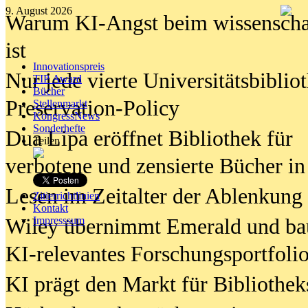
9. August 2026
Warum KI-Angst beim wissenschaft
ist
Innovationspreis
Nur jede vierte Universitätsbibliot
TIP Award
Bücher
Preservation-Policy
Stellenmarkt
KongressNews
Sonderhefte
Dua Lipa eröffnet Bibliothek für
Teilen
verbotene und zensierte Bücher in
Lesen im Zeitalter der Ablenkung
Zitierrichtlinien
Kontakt
Wiley übernimmt Emerald und ba
Impresssum
KI-relevantes Forschungsportfolio
KI prägt den Markt für Bibliothe