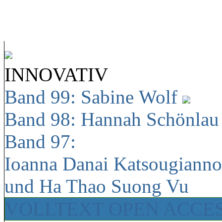
INNOVATIV
Band 99: Sabine Wolf
Band 98: Hannah Schönla
Band 97:
Ioanna Danai Katsougiann
und Ha Thao Suong Vu
VOLLTEXT OPEN ACCE