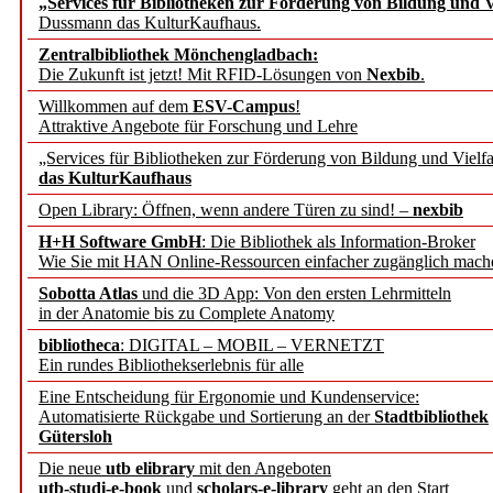
„Services für Bibliotheken zur Förderung von Bildung und Vi
angepasst
Dussmann das KulturKaufhaus.
Zentralbibliothek Mönchengladbach:
Wissenschaftskommunikati
Die Zukunft ist jetzt! Mit RFID-Lösungen von
Nexbib
.
Willkommen auf dem
ESV-Campus
!
konstruktiv!
Attraktive Angebote für Forschung und Lehre
„Services für Bibliotheken zur Förderung von Bildung und Vielfa
Mohr Siebeck übernimmt
das KulturKaufhaus
Open Library: Öffnen, wenn andere Türen zu sind! –
nexbib
und die Zeitschrift für 
H+H Software GmbH
: Die Bibliothek als Information-Broker
Wie Sie mit HAN Online-Ressourcen einfacher zugänglich mach
Francke Attempto
Sobotta Atlas
und die 3D App: Von den ersten Lehrmitteln
in der Anatomie bis zu Complete Anatomy
EBSCO Information Servic
bibliotheca
: DIGITAL – MOBIL – VERNETZT
Recherchefunktionen in
Ein rundes Bibliothekserlebnis für alle
Eine Entscheidung für Ergonomie und Kundenservice:
Automatisierte Rückgabe und Sortierung an der
Stadtbibliothek
Sorbisches Institut neu 
Gütersloh
Geschichte und kulturell
Die neue
utb elibrary
mit den Angeboten
utb-studi-e-book
und
scholars-e-library
geht an den Start