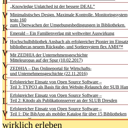
In der Ausgabe
06/2026
(August 20
„Knowledge Unlatched ist der bessere DEAL”
Was Hochschul­bibliotheken von i
Minimalistisches Design. Maximale Kontrolle. Monitoringsystem
testo 160
zum Überwachen der Umgebungsbedingungen in Bibliotheken.
Kinder in der digitalen Welt
Emerald – Ein Familienverlag mit weltweiter Auswirkung
Metadaten als Infrastruktur
Hochschulbibliothek Ansbach als erfolgreicher Pionier im Einsat
bibliothecas neuem Rückgabe- und Sortiersystem flex AMH™
Wenn Bots katalogisieren
Mit ZEDHIA der Unternehmensgeschichte
Mitteleuropas auf der Spur (10.02.2017)
Von Abschlusskleidern bis
ZEDHIA – Das Onlineportal für Wirtschafts-
und Unternehmensgeschichte (22.11.2016)
Geisterjagd-Ausrüstung in der
Erfolgreicher Einsatz von Open Source Software –
„Library of Things“ unterwegs
Teil 3: TYPO3 als Basis für den Website-Relaunch der SUB Ha
Erfolgreicher Einsatz von Open Source Software –
Lesen als Infrastrukturaufgabe
Teil 2: Kitodo als Publikationsserver an der SLUB Dresden
Erfolgreicher Einsatz von Open Source Software –
Wie Jugendliche Social Media
Teil 1: Die BibApp als mobiler Katalog für über 15 Bibliotheken
wirklich erleben