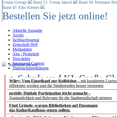
Ursula Georgy
Band 51: Ursula Jaksch
Band 50:
Hermann Rös
Band 47: Eike Kleiner
Bestellen Sie jetzt online!
Aktuelle Ausgabe
Archiv
fachbuchjournal
Zeitschrift IWP
Mediadaten
Abo / Probeheft
Newsletter
Sponsored Content
WEITERE NEWS
Datenschutzerklärung
Schule und KI: Große Ch
Wiley: Vom Einzelkauf zur Kollektion
– mit kuratierten Lizen
effizienter werden und die Studierenden besser versorgen
Voraussetzungen
nexbib: Digitale Partizipation leicht gemacht
–
Zugänglichkeit und Relevanz für die Stadtgesellschaft steigern
Erfolgreiches erstes Hal
Fünf Gründe, warum Bibliotheken auf Dussmann
Segment Research – Ausb
das KulturKaufhaus setzen sollten.