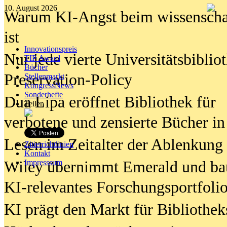
10. August 2026
Warum KI-Angst beim wissenschaft
ist
Innovationspreis
Nur jede vierte Universitätsbibliot
TIP Award
Bücher
Preservation-Policy
Stellenmarkt
KongressNews
Sonderhefte
Dua Lipa eröffnet Bibliothek für
Teilen
verbotene und zensierte Bücher in
Lesen im Zeitalter der Ablenkung
Zitierrichtlinien
Kontakt
Wiley übernimmt Emerald und ba
Impresssum
KI-relevantes Forschungsportfolio
KI prägt den Markt für Bibliothe