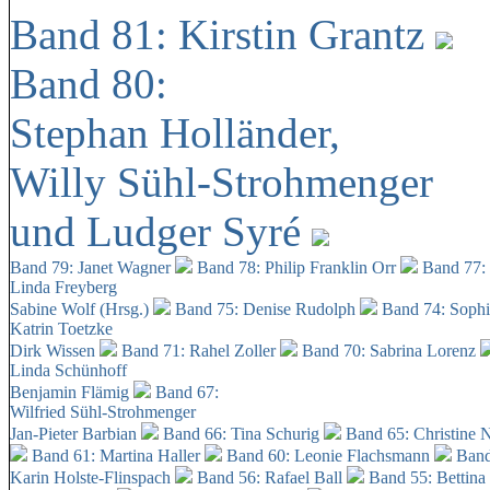
Band 81: Kirstin Grantz
Band 80:
Stephan Holländer,
Willy Sühl-Strohmenger
und Ludger Syré
Band 79: Janet Wagner
Band 78: Philip Franklin Orr
Band 77:
Linda Freyberg
Sabine Wolf (Hrsg.)
Band 75: Denise Rudolph
Band 74: Soph
Katrin Toetzke
Dirk Wissen
Band 71: Rahel Zoller
Band 70: Sabrina Lorenz
Linda Schünhoff
Benjamin Flämig
Band 67:
Wilfried Sühl-Strohmenger
Jan-Pieter Barbian
Band 66: Tina Schurig
Band 65: Christine 
Band 61: Martina Haller
Band 60:
Leonie Flachsmann
Band
Karin Holste-Flinspach
Band 56: Rafael Ball
Band 55: Bettina