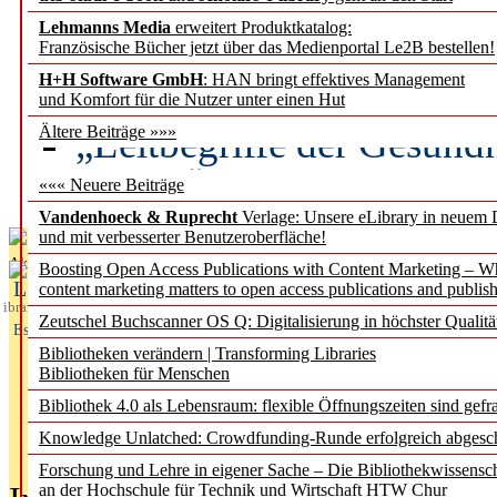
Lehmanns Media
erweitert Produktkatalog:
Künstliche Intelligenz a
Französische Bücher jetzt über das Medienportal Le2B bestellen!
besser zu verstehen
H+H Software GmbH
: HAN bringt effektives Management
und Komfort für die Nutzer unter einen Hut
„Leitbegriffe der Gesund
Ältere Beiträge »»»
des BIÖG erscheinen Ope
««« Neuere Beiträge
Vandenhoeck & Ruprecht
Verlage: Unsere eLibrary in neuem 
und mit verbesserter Benutzeroberfläche!
Aktuelles aus
Boosting Open Access Publications with Content Marketing – 
L
content marketing matters to open access publications and publish
ibrary
Zeutschel Buchscanner OS Q: Digitalisierung in höchster Qualitä
Essentials
Bibliotheken verändern | Transforming Libraries
Bibliotheken für Menschen
Bibliothek 4.0 als Lebensraum: flexible Öffnungszeiten sind gefra
Knowledge Unlatched: Crowdfunding-Runde erfolgreich abgesc
Forschung und Lehre in eigener Sache – Die Bibliothekwissensc
an der Hochschule für Technik und Wirtschaft HTW Chur