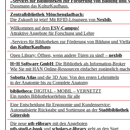
„Services für Bibliotheken zur Förderung von Bildung und Vi
angepasst
Dussmann das KulturKaufhaus.
Zentralbibliothek Mönchengladbach:
Wissenschaftskommunikati
Die Zukunft ist jetzt! Mit RFID-Lösungen von
Nexbib
.
Willkommen auf dem
ESV-Campus
!
konstruktiv!
Attraktive Angebote für Forschung und Lehre
„Services für Bibliotheken zur Förderung von Bildung und Vielfa
Mohr Siebeck übernimmt
das KulturKaufhaus
Open Library: Öffnen, wenn andere Türen zu sind! –
nexbib
und die Zeitschrift für 
H+H Software GmbH
: Die Bibliothek als Information-Broker
Wie Sie mit HAN Online-Ressourcen einfacher zugänglich mach
Francke Attempto
Sobotta Atlas
und die 3D App: Von den ersten Lehrmitteln
in der Anatomie bis zu Complete Anatomy
EBSCO Information Servic
bibliotheca
: DIGITAL – MOBIL – VERNETZT
Recherchefunktionen in
Ein rundes Bibliothekserlebnis für alle
Eine Entscheidung für Ergonomie und Kundenservice:
Automatisierte Rückgabe und Sortierung an der
Stadtbibliothek
Sorbisches Institut neu 
Gütersloh
Geschichte und kulturell
Die neue
utb elibrary
mit den Angeboten
utb-studi-e-book
und
scholars-e-library
geht an den Start