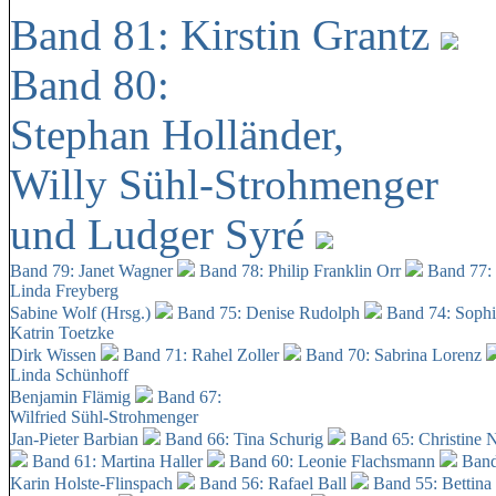
Band 81: Kirstin Grantz
Band 80:
Stephan Holländer,
Willy Sühl-Strohmenger
und Ludger Syré
Band 79: Janet Wagner
Band 78: Philip Franklin Orr
Band 77:
Linda Freyberg
Sabine Wolf (Hrsg.)
Band 75: Denise Rudolph
Band 74: Soph
Katrin Toetzke
Dirk Wissen
Band 71: Rahel Zoller
Band 70: Sabrina Lorenz
Linda Schünhoff
Benjamin Flämig
Band 67:
Wilfried Sühl-Strohmenger
Jan-Pieter Barbian
Band 66: Tina Schurig
Band 65: Christine 
Band 61: Martina Haller
Band 60:
Leonie Flachsmann
Band
Karin Holste-Flinspach
Band 56: Rafael Ball
Band 55: Bettina