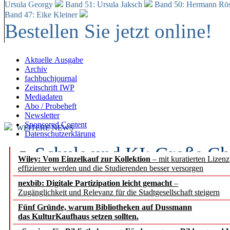
Ursula Georgy
Band 51: Ursula Jaksch
Band 50:
Hermann Rös
Band 47: Eike Kleiner
Bestellen Sie jetzt online!
Aktuelle Ausgabe
Archiv
fachbuchjournal
Zeitschrift IWP
Mediadaten
Abo / Probeheft
Newsletter
Sponsored Content
WEITERE NEWS
Datenschutzerklärung
Schule und KI: Große Ch
Wiley: Vom Einzelkauf zur Kollektion
– mit kuratierten Lizen
effizienter werden und die Studierenden besser versorgen
Voraussetzungen
nexbib: Digitale Partizipation leicht gemacht
–
Zugänglichkeit und Relevanz für die Stadtgesellschaft steigern
Erfolgreiches erstes Hal
Fünf Gründe, warum Bibliotheken auf Dussmann
Segment Research – Ausb
das KulturKaufhaus setzen sollten.