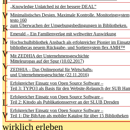
In der Ausgabe
06/2026
(August 20
„Knowledge Unlatched ist der bessere DEAL”
Was Hochschul­bibliotheken von i
Minimalistisches Design. Maximale Kontrolle. Monitoringsystem
testo 160
zum Überwachen der Umgebungsbedingungen in Bibliotheken.
Kinder in der digitalen Welt
Emerald – Ein Familienverlag mit weltweiter Auswirkung
Metadaten als Infrastruktur
Hochschulbibliothek Ansbach als erfolgreicher Pionier im Einsat
bibliothecas neuem Rückgabe- und Sortiersystem flex AMH™
Wenn Bots katalogisieren
Mit ZEDHIA der Unternehmensgeschichte
Mitteleuropas auf der Spur (10.02.2017)
Von Abschlusskleidern bis
ZEDHIA – Das Onlineportal für Wirtschafts-
und Unternehmensgeschichte (22.11.2016)
Geisterjagd-Ausrüstung in der
Erfolgreicher Einsatz von Open Source Software –
„Library of Things“ unterwegs
Teil 3: TYPO3 als Basis für den Website-Relaunch der SUB Ha
Erfolgreicher Einsatz von Open Source Software –
Lesen als Infrastrukturaufgabe
Teil 2: Kitodo als Publikationsserver an der SLUB Dresden
Erfolgreicher Einsatz von Open Source Software –
Wie Jugendliche Social Media
Teil 1: Die BibApp als mobiler Katalog für über 15 Bibliotheken
wirklich erleben