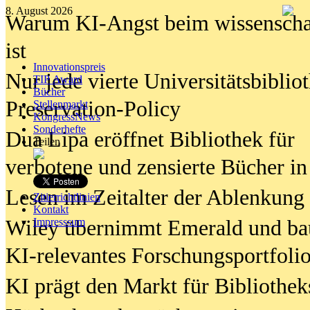
8. August 2026
Warum KI-Angst beim wissenschaft
ist
Innovationspreis
Nur jede vierte Universitätsbibliot
TIP Award
Bücher
Preservation-Policy
Stellenmarkt
KongressNews
Sonderhefte
Dua Lipa eröffnet Bibliothek für
Teilen
verbotene und zensierte Bücher in
Lesen im Zeitalter der Ablenkung
Zitierrichtlinien
Kontakt
Wiley übernimmt Emerald und ba
Impresssum
KI-relevantes Forschungsportfolio
KI prägt den Markt für Bibliothe