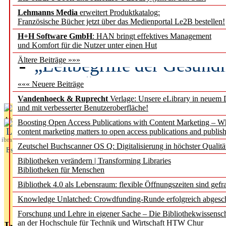
Lehmanns Media
erweitert Produktkatalog:
Künstliche Intelligenz a
Französische Bücher jetzt über das Medienportal Le2B bestellen!
besser zu verstehen
H+H Software GmbH
: HAN bringt effektives Management
und Komfort für die Nutzer unter einen Hut
„Leitbegriffe der Gesund
Ältere Beiträge »»»
des BIÖG erscheinen Ope
««« Neuere Beiträge
Vandenhoeck & Ruprecht
Verlage: Unsere eLibrary in neuem 
und mit verbesserter Benutzeroberfläche!
Aktuelles aus
Boosting Open Access Publications with Content Marketing – 
L
content marketing matters to open access publications and publish
ibrary
Zeutschel Buchscanner OS Q: Digitalisierung in höchster Qualitä
Essentials
Bibliotheken verändern | Transforming Libraries
Bibliotheken für Menschen
Bibliothek 4.0 als Lebensraum: flexible Öffnungszeiten sind gefra
Knowledge Unlatched: Crowdfunding-Runde erfolgreich abgesc
Forschung und Lehre in eigener Sache – Die Bibliothekwissensc
an der Hochschule für Technik und Wirtschaft HTW Chur