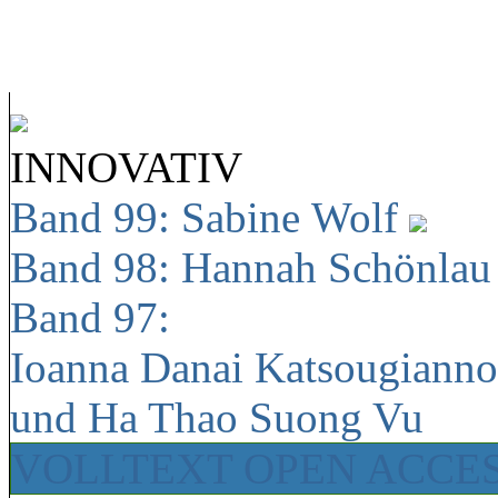
INNOVATIV
Band 99: Sabine Wolf
Band 98: Hannah Schönla
Band 97:
Ioanna Danai Katsougiann
und Ha Thao Suong Vu
VOLLTEXT OPEN ACCE