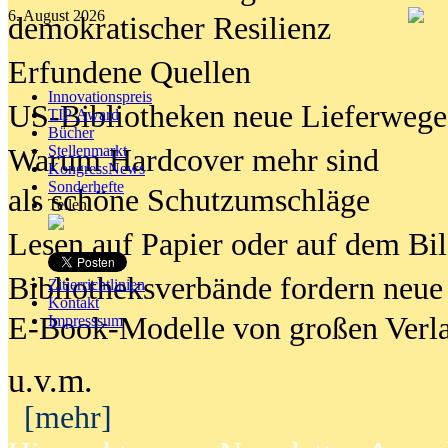
6. August 2026
demokratischer Resilienz
Erfundene Quellen
Innovationspreis
US-Bibliotheken neue Lieferwege
TIP Award
Bücher
Stellenmarkt
Warum Hardcover mehr sind
KongressNews
Sonderhefte
als schöne Schutzumschläge
Teilen
Lesen auf Papier oder auf dem Bi
Bibliotheksverbände fordern neue
Zitierrichtlinien
Kontakt
E-Book-Modelle von großen Verl
Impresssum
u.v.m.
[mehr]