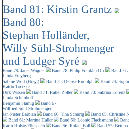
Band 81: Kirstin Grantz
Band 80:
Stephan Holländer,
Willy Sühl-Strohmenger
und Ludger Syré
Band 79: Janet Wagner
Band 78: Philip Franklin Orr
Band 77:
Linda Freyberg
Sabine Wolf (Hrsg.)
Band 75: Denise Rudolph
Band 74: Soph
Katrin Toetzke
Dirk Wissen
Band 71: Rahel Zoller
Band 70: Sabrina Lorenz
Linda Schünhoff
Benjamin Flämig
Band 67:
Wilfried Sühl-Strohmenger
Jan-Pieter Barbian
Band 66: Tina Schurig
Band 65: Christine 
Band 61: Martina Haller
Band 60:
Leonie Flachsmann
Band
Karin Holste-Flinspach
Band 56: Rafael Ball
Band 55: Bettina