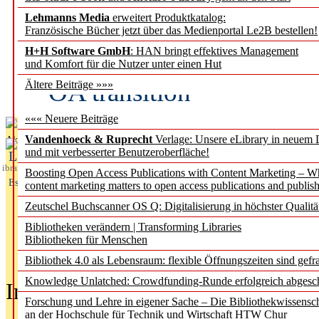
Lehmanns Media
erweitert Produktkatalog:
Fifth Open Access Repor
Französische Bücher jetzt über das Medienportal Le2B bestellen!
H+H Software GmbH
: HAN bringt effektives Management
transformative agreements
und Komfort für die Nutzer unter einen Hut
OA transition
Ältere Beiträge »»»
««« Neuere Beiträge
Vandenhoeck & Ruprecht
Verlage: Unsere eLibrary in neuem 
Aktuelles aus
und mit verbesserter Benutzeroberfläche!
L
ibrary
Boosting Open Access Publications with Content Marketing – 
Essentials
content marketing matters to open access publications and publish
Zeutschel Buchscanner OS Q: Digitalisierung in höchster Qualitä
Bibliotheken verändern | Transforming Libraries
Bibliotheken für Menschen
Bibliothek 4.0 als Lebensraum: flexible Öffnungszeiten sind gefra
Knowledge Unlatched: Crowdfunding-Runde erfolgreich abgesc
In der Ausgabe
05/2026
(Juni/Juli
Forschung und Lehre in eigener Sache – Die Bibliothekwissensc
an der Hochschule für Technik und Wirtschaft HTW Chur