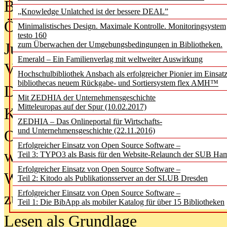
Bürgerforum fordert mehr Medienb
„Knowledge Unlatched ist der bessere DEAL”
Öffentlichkeit
Minimalistisches Design. Maximale Kontrolle. Monitoringsystem
testo 160
Jugendliche wollen besseren Schut
zum Überwachen der Umgebungsbedingungen in Bibliotheken.
Emerald – Ein Familienverlag mit weltweiter Auswirkung
Verbote
Hochschulbibliothek Ansbach als erfolgreicher Pionier im Einsat
bibliothecas neuem Rückgabe- und Sortiersystem flex AMH™
Digitale Langzeit­archi­vierung br
Mit ZEDHIA der Unternehmensgeschichte
Mitteleuropas auf der Spur (10.02.2017)
KI-Chatbots werden Teil der wiss
ZEDHIA – Das Onlineportal für Wirtschafts-
und Unternehmensgeschichte (22.11.2016)
Offene Infrastrukturen für
Erfolgreicher Einsatz von Open Source Software –
wissenschaftliche Informationssy
Teil 3: TYPO3 als Basis für den Website-Relaunch der SUB Ha
Erfolgreicher Einsatz von Open Source Software –
Warum die Debatte über KI-Texte
Teil 2: Kitodo als Publikationsserver an der SLUB Dresden
Erfolgreicher Einsatz von Open Source Software –
zu kurz greift
Teil 1: Die BibApp als mobiler Katalog für über 15 Bibliotheken
Lesen als Grundlage