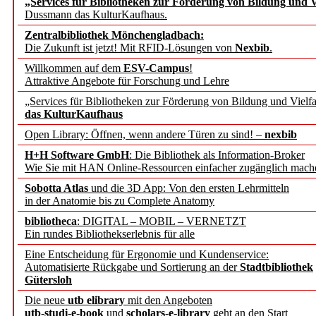
„Services für Bibliotheken zur Förderung von Bildung und Vi
Dussmann das KulturKaufhaus.
Künstliche Intelligenz a
Zentralbibliothek Mönchengladbach:
besser zu verstehen
Die Zukunft ist jetzt! Mit RFID-Lösungen von
Nexbib
.
Willkommen auf dem
ESV-Campus
!
Attraktive Angebote für Forschung und Lehre
„Leitbegriffe der Gesund
„Services für Bibliotheken zur Förderung von Bildung und Vielfa
des BIÖG erscheinen Ope
das KulturKaufhaus
Open Library: Öffnen, wenn andere Türen zu sind! –
nexbib
Forschungsdateninfrastru
H+H Software GmbH
: Die Bibliothek als Information-Broker
Wie Sie mit HAN Online-Ressourcen einfacher zugänglich mach
jedem Experiment
Sobotta Atlas
und die 3D App: Von den ersten Lehrmitteln
in der Anatomie bis zu Complete Anatomy
DFG setzt Förderung des
bibliotheca
: DIGITAL – MOBIL – VERNETZT
Ein rundes Bibliothekserlebnis für alle
FAIRmat fort
Eine Entscheidung für Ergonomie und Kundenservice:
Automatisierte Rückgabe und Sortierung an der
Stadtbibliothek
Bayerns digitale Schatzk
Gütersloh
Die neue
utb elibrary
mit den Angeboten
Schulwandbilder aus Wür
utb-studi-e-book
und
scholars-e-library
geht an den Start