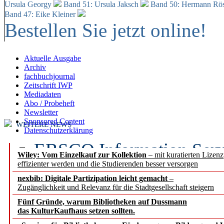
Ursula Georgy
Band 51: Ursula Jaksch
Band 50:
Hermann Rös
Band 47: Eike Kleiner
Bestellen Sie jetzt online!
Aktuelle Ausgabe
Archiv
fachbuchjournal
Zeitschrift IWP
Mediadaten
Abo / Probeheft
Newsletter
Sponsored Content
WEITERE NEWS
Datenschutzerklärung
EBSCO Information Servic
Wiley: Vom Einzelkauf zur Kollektion
– mit kuratierten Lizen
effizienter werden und die Studierenden besser versorgen
Recherchefunktionen in
nexbib: Digitale Partizipation leicht gemacht
–
Zugänglichkeit und Relevanz für die Stadtgesellschaft steigern
Sorbisches Institut neu 
Fünf Gründe, warum Bibliotheken auf Dussmann
Geschichte und kulturell
das KulturKaufhaus setzen sollten.