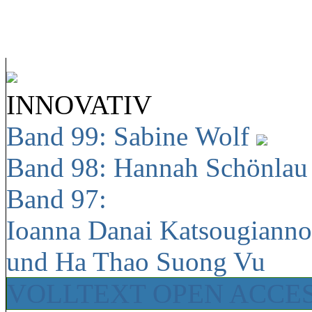
INNOVATIV
Band 99: Sabine Wolf
Band 98: Hannah Schönla
Band 97:
Ioanna Danai Katsougiann
und Ha Thao Suong Vu
VOLLTEXT OPEN ACCE