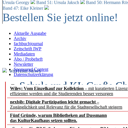
Ursula Georgy
Band 51: Ursula Jaksch
Band 50:
Hermann Rös
Band 47: Eike Kleiner
Bestellen Sie jetzt online!
Aktuelle Ausgabe
Archiv
fachbuchjournal
Zeitschrift IWP
Mediadaten
Abo / Probeheft
Newsletter
Sponsored Content
WEITERE NEWS
Datenschutzerklärung
Schule und KI: Große Ch
Wiley: Vom Einzelkauf zur Kollektion
– mit kuratierten Lizen
effizienter werden und die Studierenden besser versorgen
Voraussetzungen
nexbib: Digitale Partizipation leicht gemacht
–
Zugänglichkeit und Relevanz für die Stadtgesellschaft steigern
Erfolgreiches erstes Hal
Fünf Gründe, warum Bibliotheken auf Dussmann
Segment Research – Ausb
das KulturKaufhaus setzen sollten.