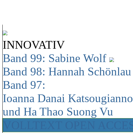
INNOVATIV
Band 99: Sabine Wolf
Band 98: Hannah Schönla
Band 97:
Ioanna Danai Katsougiann
und Ha Thao Suong Vu
VOLLTEXT OPEN ACCE