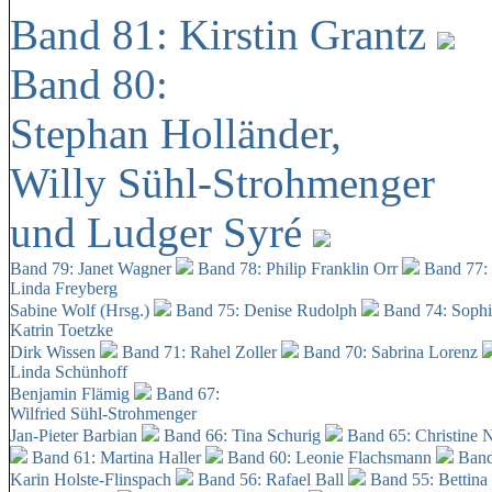
Band 81: Kirstin Grantz
Band 80:
Stephan Holländer,
Willy Sühl-Strohmenger
und Ludger Syré
Band 79: Janet Wagner
Band 78: Philip Franklin Orr
Band 77:
Linda Freyberg
Sabine Wolf (Hrsg.)
Band 75: Denise Rudolph
Band 74: Soph
Katrin Toetzke
Dirk Wissen
Band 71: Rahel Zoller
Band 70: Sabrina Lorenz
Linda Schünhoff
Benjamin Flämig
Band 67:
Wilfried Sühl-Strohmenger
Jan-Pieter Barbian
Band 66: Tina Schurig
Band 65: Christine 
Band 61: Martina Haller
Band 60:
Leonie Flachsmann
Band
Karin Holste-Flinspach
Band 56: Rafael Ball
Band 55: Bettina