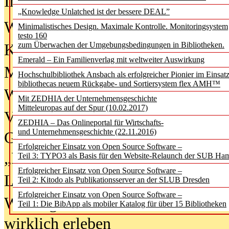
In der Ausgabe
06/2026
(August 20
„Knowledge Unlatched ist der bessere DEAL”
Was Hochschul­bibliotheken von i
Minimalistisches Design. Maximale Kontrolle. Monitoringsystem
testo 160
zum Überwachen der Umgebungsbedingungen in Bibliotheken.
Kinder in der digitalen Welt
Emerald – Ein Familienverlag mit weltweiter Auswirkung
Metadaten als Infrastruktur
Hochschulbibliothek Ansbach als erfolgreicher Pionier im Einsat
bibliothecas neuem Rückgabe- und Sortiersystem flex AMH™
Wenn Bots katalogisieren
Mit ZEDHIA der Unternehmensgeschichte
Mitteleuropas auf der Spur (10.02.2017)
Von Abschlusskleidern bis
ZEDHIA – Das Onlineportal für Wirtschafts-
und Unternehmensgeschichte (22.11.2016)
Geisterjagd-Ausrüstung in der
Erfolgreicher Einsatz von Open Source Software –
„Library of Things“ unterwegs
Teil 3: TYPO3 als Basis für den Website-Relaunch der SUB Ha
Erfolgreicher Einsatz von Open Source Software –
Lesen als Infrastrukturaufgabe
Teil 2: Kitodo als Publikationsserver an der SLUB Dresden
Erfolgreicher Einsatz von Open Source Software –
Wie Jugendliche Social Media
Teil 1: Die BibApp als mobiler Katalog für über 15 Bibliotheken
wirklich erleben