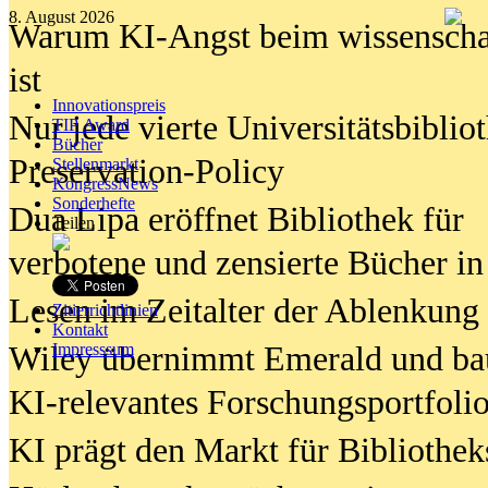
8. August 2026
Warum KI-Angst beim wissenschaft
ist
Innovationspreis
Nur jede vierte Universitätsbibliot
TIP Award
Bücher
Preservation-Policy
Stellenmarkt
KongressNews
Sonderhefte
Dua Lipa eröffnet Bibliothek für
Teilen
verbotene und zensierte Bücher in
Lesen im Zeitalter der Ablenkung
Zitierrichtlinien
Kontakt
Wiley übernimmt Emerald und ba
Impresssum
KI-relevantes Forschungsportfolio
KI prägt den Markt für Bibliothe