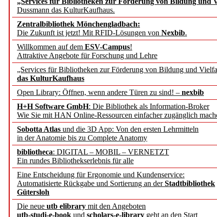
„Services für Bibliotheken zur Förderung von Bildung und Vi
angepasst
Dussmann das KulturKaufhaus.
Zentralbibliothek Mönchengladbach:
Wissenschaftskommunikati
Die Zukunft ist jetzt! Mit RFID-Lösungen von
Nexbib
.
Willkommen auf dem
ESV-Campus
!
konstruktiv!
Attraktive Angebote für Forschung und Lehre
„Services für Bibliotheken zur Förderung von Bildung und Vielfa
Mohr Siebeck übernimmt
das KulturKaufhaus
Open Library: Öffnen, wenn andere Türen zu sind! –
nexbib
und die Zeitschrift für 
H+H Software GmbH
: Die Bibliothek als Information-Broker
Wie Sie mit HAN Online-Ressourcen einfacher zugänglich mach
Francke Attempto
Sobotta Atlas
und die 3D App: Von den ersten Lehrmitteln
in der Anatomie bis zu Complete Anatomy
EBSCO Information Servic
bibliotheca
: DIGITAL – MOBIL – VERNETZT
Recherchefunktionen in
Ein rundes Bibliothekserlebnis für alle
Eine Entscheidung für Ergonomie und Kundenservice:
Automatisierte Rückgabe und Sortierung an der
Stadtbibliothek
Sorbisches Institut neu 
Gütersloh
Geschichte und kulturell
Die neue
utb elibrary
mit den Angeboten
utb-studi-e-book
und
scholars-e-library
geht an den Start