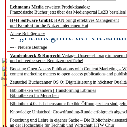
Lehmanns Media
erweitert Produktkatalog:
Künstliche Intelligenz a
Französische Bücher jetzt über das Medienportal Le2B bestellen!
besser zu verstehen
H+H Software GmbH
: HAN bringt effektives Management
und Komfort für die Nutzer unter einen Hut
„Leitbegriffe der Gesund
Ältere Beiträge »»»
des BIÖG erscheinen Ope
««« Neuere Beiträge
Vandenhoeck & Ruprecht
Verlage: Unsere eLibrary in neuem 
und mit verbesserter Benutzeroberfläche!
Aktuelles aus
Boosting Open Access Publications with Content Marketing – 
L
content marketing matters to open access publications and publish
ibrary
Zeutschel Buchscanner OS Q: Digitalisierung in höchster Qualitä
Essentials
Bibliotheken verändern | Transforming Libraries
Bibliotheken für Menschen
Bibliothek 4.0 als Lebensraum: flexible Öffnungszeiten sind gefra
Knowledge Unlatched: Crowdfunding-Runde erfolgreich abgesc
Forschung und Lehre in eigener Sache – Die Bibliothekwissensc
an der Hochschule für Technik und Wirtschaft HTW Chur