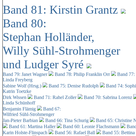
Band 81: Kirstin Grantz
Band 80:
Stephan Holländer,
Willy Sühl-Strohmenger
und Ludger Syré
Band 79: Janet Wagner
Band 78: Philip Franklin Orr
Band 77:
Linda Freyberg
Sabine Wolf (Hrsg.)
Band 75: Denise Rudolph
Band 74: Soph
Katrin Toetzke
Dirk Wissen
Band 71: Rahel Zoller
Band 70: Sabrina Lorenz
Linda Schünhoff
Benjamin Flämig
Band 67:
Wilfried Sühl-Strohmenger
Jan-Pieter Barbian
Band 66: Tina Schurig
Band 65: Christine 
Band 61: Martina Haller
Band 60:
Leonie Flachsmann
Band
Karin Holste-Flinspach
Band 56: Rafael Ball
Band 55: Bettina