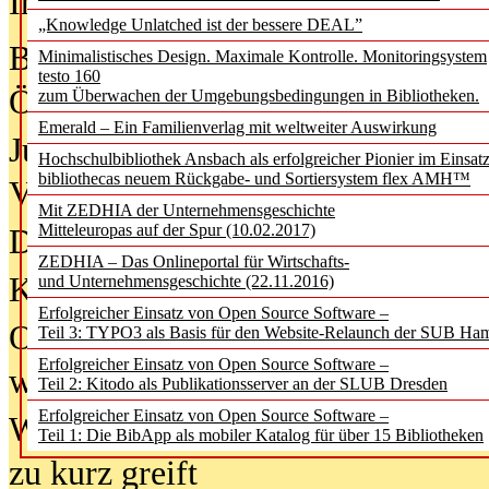
In der Ausgabe
05/2026
(Juni/Juli
„Knowledge Unlatched ist der bessere DEAL”
Bürgerforum fordert mehr Medienb
Minimalistisches Design. Maximale Kontrolle. Monitoringsystem
testo 160
Öffentlichkeit
zum Überwachen der Umgebungsbedingungen in Bibliotheken.
Emerald – Ein Familienverlag mit weltweiter Auswirkung
Jugendliche wollen besseren Schut
Hochschulbibliothek Ansbach als erfolgreicher Pionier im Einsat
bibliothecas neuem Rückgabe- und Sortiersystem flex AMH™
Verbote
Mit ZEDHIA der Unternehmensgeschichte
Mitteleuropas auf der Spur (10.02.2017)
Digitale Langzeit­archi­vierung br
ZEDHIA – Das Onlineportal für Wirtschafts-
KI-Chatbots werden Teil der wiss
und Unternehmensgeschichte (22.11.2016)
Erfolgreicher Einsatz von Open Source Software –
Offene Infrastrukturen für
Teil 3: TYPO3 als Basis für den Website-Relaunch der SUB Ha
Erfolgreicher Einsatz von Open Source Software –
wissenschaftliche Informationssy
Teil 2: Kitodo als Publikationsserver an der SLUB Dresden
Erfolgreicher Einsatz von Open Source Software –
Warum die Debatte über KI-Texte
Teil 1: Die BibApp als mobiler Katalog für über 15 Bibliotheken
zu kurz greift