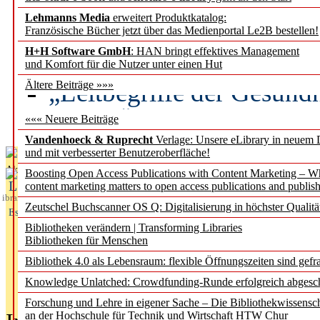
Lehmanns Media
erweitert Produktkatalog:
Künstliche Intelligenz a
Französische Bücher jetzt über das Medienportal Le2B bestellen!
besser zu verstehen
H+H Software GmbH
: HAN bringt effektives Management
und Komfort für die Nutzer unter einen Hut
„Leitbegriffe der Gesund
Ältere Beiträge »»»
des BIÖG erscheinen Ope
««« Neuere Beiträge
Vandenhoeck & Ruprecht
Verlage: Unsere eLibrary in neuem 
und mit verbesserter Benutzeroberfläche!
Aktuelles aus
Boosting Open Access Publications with Content Marketing – 
L
content marketing matters to open access publications and publish
ibrary
Zeutschel Buchscanner OS Q: Digitalisierung in höchster Qualitä
Essentials
Bibliotheken verändern | Transforming Libraries
Bibliotheken für Menschen
Bibliothek 4.0 als Lebensraum: flexible Öffnungszeiten sind gefra
Knowledge Unlatched: Crowdfunding-Runde erfolgreich abgesc
Forschung und Lehre in eigener Sache – Die Bibliothekwissensc
an der Hochschule für Technik und Wirtschaft HTW Chur