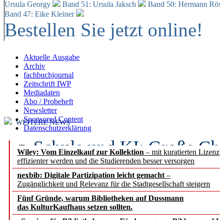
Ursula Georgy
Band 51: Ursula Jaksch
Band 50:
Hermann Rös
Band 47: Eike Kleiner
Bestellen Sie jetzt online!
Aktuelle Ausgabe
Archiv
fachbuchjournal
Zeitschrift IWP
Mediadaten
Abo / Probeheft
Newsletter
Sponsored Content
WEITERE NEWS
Datenschutzerklärung
Schule und KI: Große Ch
Wiley: Vom Einzelkauf zur Kollektion
– mit kuratierten Lizen
effizienter werden und die Studierenden besser versorgen
Voraussetzungen
nexbib: Digitale Partizipation leicht gemacht
–
Zugänglichkeit und Relevanz für die Stadtgesellschaft steigern
Erfolgreiches erstes Hal
Fünf Gründe, warum Bibliotheken auf Dussmann
Segment Research – Ausb
das KulturKaufhaus setzen sollten.