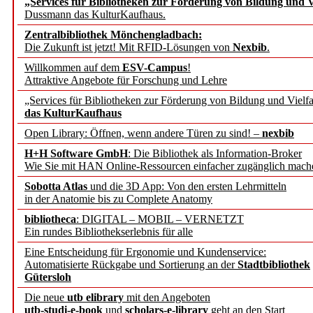
„Services für Bibliotheken zur Förderung von Bildung und Vi
angepasst
Dussmann das KulturKaufhaus.
Zentralbibliothek Mönchengladbach:
Wissenschaftskommunikati
Die Zukunft ist jetzt! Mit RFID-Lösungen von
Nexbib
.
Willkommen auf dem
ESV-Campus
!
konstruktiv!
Attraktive Angebote für Forschung und Lehre
„Services für Bibliotheken zur Förderung von Bildung und Vielfa
Mohr Siebeck übernimmt
das KulturKaufhaus
Open Library: Öffnen, wenn andere Türen zu sind! –
nexbib
und die Zeitschrift für 
H+H Software GmbH
: Die Bibliothek als Information-Broker
Wie Sie mit HAN Online-Ressourcen einfacher zugänglich mach
Francke Attempto
Sobotta Atlas
und die 3D App: Von den ersten Lehrmitteln
in der Anatomie bis zu Complete Anatomy
EBSCO Information Servic
bibliotheca
: DIGITAL – MOBIL – VERNETZT
Recherchefunktionen in
Ein rundes Bibliothekserlebnis für alle
Eine Entscheidung für Ergonomie und Kundenservice:
Automatisierte Rückgabe und Sortierung an der
Stadtbibliothek
Sorbisches Institut neu 
Gütersloh
Geschichte und kulturell
Die neue
utb elibrary
mit den Angeboten
utb-studi-e-book
und
scholars-e-library
geht an den Start