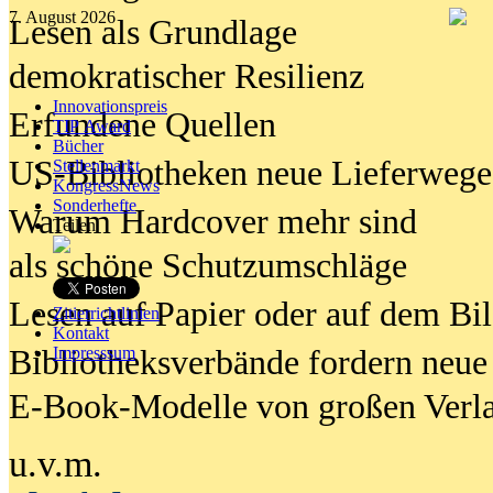
7. August 2026
Lesen als Grundlage
demokratischer Resilienz
Innovationspreis
Erfundene Quellen
TIP Award
Bücher
US-Bibliotheken neue Lieferwege
Stellenmarkt
KongressNews
Sonderhefte
Warum Hardcover mehr sind
Teilen
als schöne Schutzumschläge
Lesen auf Papier oder auf dem Bi
Zitierrichtlinien
Kontakt
Bibliotheksverbände fordern neue
Impresssum
E-Book-Modelle von großen Verl
u.v.m.