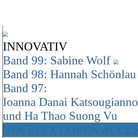
INNOVATIV
Band 99: Sabine Wolf
Band 98: Hannah Schönla
Band 97:
Ioanna Danai Katsougiann
und Ha Thao Suong Vu
VOLLTEXT OPEN ACCE