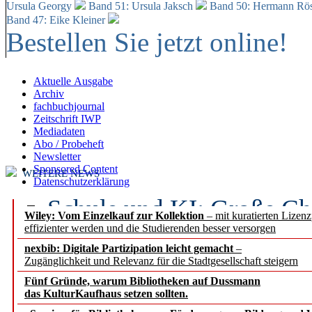
Ursula Georgy
Band 51: Ursula Jaksch
Band 50:
Hermann Rös
Band 47: Eike Kleiner
Bestellen Sie jetzt online!
Aktuelle Ausgabe
Archiv
fachbuchjournal
Zeitschrift IWP
Mediadaten
Abo / Probeheft
Newsletter
Sponsored Content
WEITERE NEWS
Datenschutzerklärung
Schule und KI: Große Ch
Wiley: Vom Einzelkauf zur Kollektion
– mit kuratierten Lizen
effizienter werden und die Studierenden besser versorgen
Voraussetzungen
nexbib: Digitale Partizipation leicht gemacht
–
Zugänglichkeit und Relevanz für die Stadtgesellschaft steigern
Erfolgreiches erstes Hal
Fünf Gründe, warum Bibliotheken auf Dussmann
Segment Research – Ausb
das KulturKaufhaus setzen sollten.