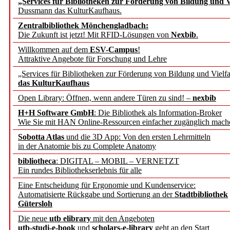
„Services für Bibliotheken zur Förderung von Bildung und Vi
angepasst
Dussmann das KulturKaufhaus.
Zentralbibliothek Mönchengladbach:
Wissenschaftskommunikati
Die Zukunft ist jetzt! Mit RFID-Lösungen von
Nexbib
.
Willkommen auf dem
ESV-Campus
!
konstruktiv!
Attraktive Angebote für Forschung und Lehre
„Services für Bibliotheken zur Förderung von Bildung und Vielfa
Mohr Siebeck übernimmt
das KulturKaufhaus
Open Library: Öffnen, wenn andere Türen zu sind! –
nexbib
und die Zeitschrift für 
H+H Software GmbH
: Die Bibliothek als Information-Broker
Wie Sie mit HAN Online-Ressourcen einfacher zugänglich mach
Francke Attempto
Sobotta Atlas
und die 3D App: Von den ersten Lehrmitteln
in der Anatomie bis zu Complete Anatomy
EBSCO Information Servic
bibliotheca
: DIGITAL – MOBIL – VERNETZT
Recherchefunktionen in
Ein rundes Bibliothekserlebnis für alle
Eine Entscheidung für Ergonomie und Kundenservice:
Automatisierte Rückgabe und Sortierung an der
Stadtbibliothek
Sorbisches Institut neu 
Gütersloh
Geschichte und kulturell
Die neue
utb elibrary
mit den Angeboten
utb-studi-e-book
und
scholars-e-library
geht an den Start