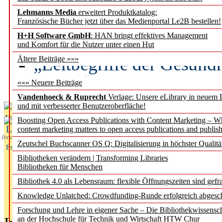
Lehmanns Media
erweitert Produktkatalog:
Künstliche Intelligenz a
Französische Bücher jetzt über das Medienportal Le2B bestellen!
besser zu verstehen
H+H Software GmbH
: HAN bringt effektives Management
und Komfort für die Nutzer unter einen Hut
„Leitbegriffe der Gesund
Ältere Beiträge »»»
des BIÖG erscheinen Ope
««« Neuere Beiträge
Vandenhoeck & Ruprecht
Verlage: Unsere eLibrary in neuem 
und mit verbesserter Benutzeroberfläche!
Aktuelles aus
Boosting Open Access Publications with Content Marketing – 
L
content marketing matters to open access publications and publish
ibrary
Zeutschel Buchscanner OS Q: Digitalisierung in höchster Qualitä
Essentials
Bibliotheken verändern | Transforming Libraries
Bibliotheken für Menschen
Bibliothek 4.0 als Lebensraum: flexible Öffnungszeiten sind gefra
Knowledge Unlatched: Crowdfunding-Runde erfolgreich abgesc
Forschung und Lehre in eigener Sache – Die Bibliothekwissensc
an der Hochschule für Technik und Wirtschaft HTW Chur