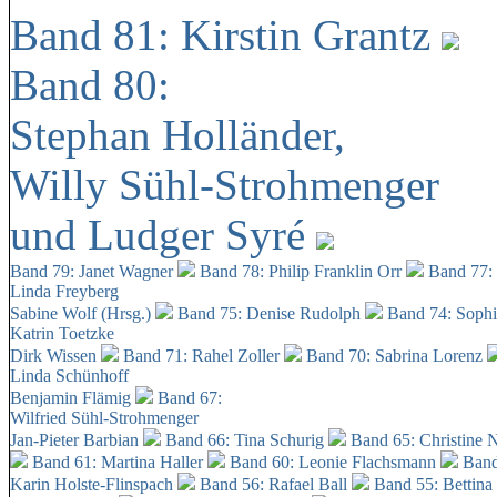
Band 81: Kirstin Grantz
Band 80:
Stephan Holländer,
Willy Sühl-Strohmenger
und Ludger Syré
Band 79: Janet Wagner
Band 78: Philip Franklin Orr
Band 77:
Linda Freyberg
Sabine Wolf (Hrsg.)
Band 75: Denise Rudolph
Band 74: Soph
Katrin Toetzke
Dirk Wissen
Band 71: Rahel Zoller
Band 70: Sabrina Lorenz
Linda Schünhoff
Benjamin Flämig
Band 67:
Wilfried Sühl-Strohmenger
Jan-Pieter Barbian
Band 66: Tina Schurig
Band 65: Christine 
Band 61: Martina Haller
Band 60:
Leonie Flachsmann
Band
Karin Holste-Flinspach
Band 56: Rafael Ball
Band 55: Bettina