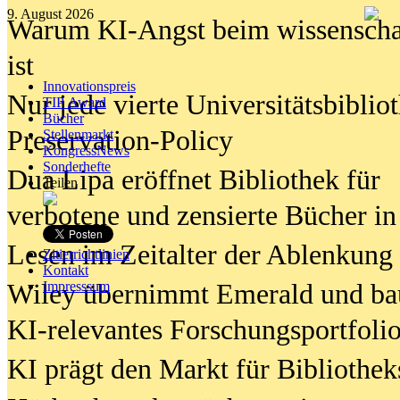
9. August 2026
Warum KI-Angst beim wissenschaft
ist
Innovationspreis
Nur jede vierte Universitätsbibliot
TIP Award
Bücher
Preservation-Policy
Stellenmarkt
KongressNews
Sonderhefte
Dua Lipa eröffnet Bibliothek für
Teilen
verbotene und zensierte Bücher in
Lesen im Zeitalter der Ablenkung
Zitierrichtlinien
Kontakt
Wiley übernimmt Emerald und ba
Impresssum
KI-relevantes Forschungsportfolio
KI prägt den Markt für Bibliothe