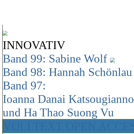
INNOVATIV
Band 99: Sabine Wolf
Band 98: Hannah Schönla
Band 97:
Ioanna Danai Katsougiann
und Ha Thao Suong Vu
VOLLTEXT OPEN ACCE