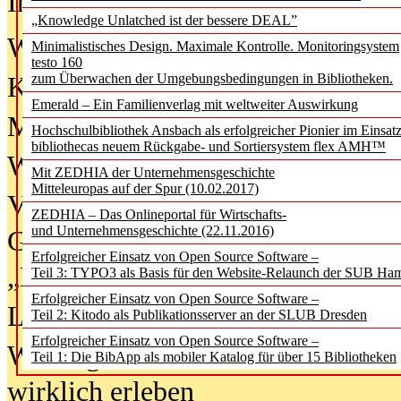
In der Ausgabe
06/2026
(August 20
„Knowledge Unlatched ist der bessere DEAL”
Was Hochschul­bibliotheken von i
Minimalistisches Design. Maximale Kontrolle. Monitoringsystem
testo 160
zum Überwachen der Umgebungsbedingungen in Bibliotheken.
Kinder in der digitalen Welt
Emerald – Ein Familienverlag mit weltweiter Auswirkung
Metadaten als Infrastruktur
Hochschulbibliothek Ansbach als erfolgreicher Pionier im Einsat
bibliothecas neuem Rückgabe- und Sortiersystem flex AMH™
Wenn Bots katalogisieren
Mit ZEDHIA der Unternehmensgeschichte
Mitteleuropas auf der Spur (10.02.2017)
Von Abschlusskleidern bis
ZEDHIA – Das Onlineportal für Wirtschafts-
und Unternehmensgeschichte (22.11.2016)
Geisterjagd-Ausrüstung in der
Erfolgreicher Einsatz von Open Source Software –
„Library of Things“ unterwegs
Teil 3: TYPO3 als Basis für den Website-Relaunch der SUB Ha
Erfolgreicher Einsatz von Open Source Software –
Lesen als Infrastrukturaufgabe
Teil 2: Kitodo als Publikationsserver an der SLUB Dresden
Erfolgreicher Einsatz von Open Source Software –
Wie Jugendliche Social Media
Teil 1: Die BibApp als mobiler Katalog für über 15 Bibliotheken
wirklich erleben