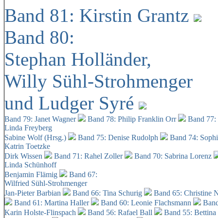
Band 81: Kirstin Grantz
Band 80:
Stephan Holländer,
Willy Sühl-Strohmenger
und Ludger Syré
Band 79: Janet Wagner
Band 78: Philip Franklin Orr
Band 77:
Linda Freyberg
Sabine Wolf (Hrsg.)
Band 75: Denise Rudolph
Band 74: Soph
Katrin Toetzke
Dirk Wissen
Band 71: Rahel Zoller
Band 70: Sabrina Lorenz
Linda Schünhoff
Benjamin Flämig
Band 67:
Wilfried Sühl-Strohmenger
Jan-Pieter Barbian
Band 66: Tina Schurig
Band 65: Christine 
Band 61: Martina Haller
Band 60:
Leonie Flachsmann
Band
Karin Holste-Flinspach
Band 56: Rafael Ball
Band 55: Bettina