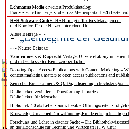
Lehmanns Media
erweitert Produktkatalog:
Künstliche Intelligenz a
Französische Bücher jetzt über das Medienportal Le2B bestellen!
besser zu verstehen
H+H Software GmbH
: HAN bringt effektives Management
und Komfort für die Nutzer unter einen Hut
„Leitbegriffe der Gesund
Ältere Beiträge »»»
des BIÖG erscheinen Ope
««« Neuere Beiträge
Vandenhoeck & Ruprecht
Verlage: Unsere eLibrary in neuem 
und mit verbesserter Benutzeroberfläche!
Aktuelles aus
Boosting Open Access Publications with Content Marketing – 
L
content marketing matters to open access publications and publish
ibrary
Zeutschel Buchscanner OS Q: Digitalisierung in höchster Qualitä
Essentials
Bibliotheken verändern | Transforming Libraries
Bibliotheken für Menschen
Bibliothek 4.0 als Lebensraum: flexible Öffnungszeiten sind gefra
Knowledge Unlatched: Crowdfunding-Runde erfolgreich abgesc
Forschung und Lehre in eigener Sache – Die Bibliothekwissensc
an der Hochschule für Technik und Wirtschaft HTW Chur