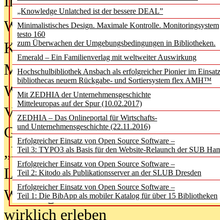
In der Ausgabe
06/2026
(August 20
„Knowledge Unlatched ist der bessere DEAL”
Was Hochschul­bibliotheken von i
Minimalistisches Design. Maximale Kontrolle. Monitoringsystem
testo 160
zum Überwachen der Umgebungsbedingungen in Bibliotheken.
Kinder in der digitalen Welt
Emerald – Ein Familienverlag mit weltweiter Auswirkung
Metadaten als Infrastruktur
Hochschulbibliothek Ansbach als erfolgreicher Pionier im Einsat
bibliothecas neuem Rückgabe- und Sortiersystem flex AMH™
Wenn Bots katalogisieren
Mit ZEDHIA der Unternehmensgeschichte
Mitteleuropas auf der Spur (10.02.2017)
Von Abschlusskleidern bis
ZEDHIA – Das Onlineportal für Wirtschafts-
und Unternehmensgeschichte (22.11.2016)
Geisterjagd-Ausrüstung in der
Erfolgreicher Einsatz von Open Source Software –
„Library of Things“ unterwegs
Teil 3: TYPO3 als Basis für den Website-Relaunch der SUB Ha
Erfolgreicher Einsatz von Open Source Software –
Lesen als Infrastrukturaufgabe
Teil 2: Kitodo als Publikationsserver an der SLUB Dresden
Erfolgreicher Einsatz von Open Source Software –
Wie Jugendliche Social Media
Teil 1: Die BibApp als mobiler Katalog für über 15 Bibliotheken
wirklich erleben