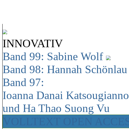
INNOVATIV
Band 99: Sabine Wolf
Band 98: Hannah Schönla
Band 97:
Ioanna Danai Katsougiann
und Ha Thao Suong Vu
VOLLTEXT OPEN ACCE