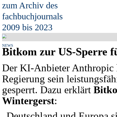
zum Archiv des
fach
b
uchjournals
2009 bis 2023
NEWS
Bitkom zur US-Sperre f
Der KI-Anbieter Anthropic
Regierung sein leistungsfäh
gesperrt. Dazu erklärt
Bitko
Wintergerst
:
„Deutschland und Europa s