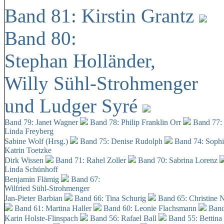
Band 81: Kirstin Grantz
Band 80:
Stephan Holländer,
Willy Sühl-Strohmenger
und Ludger Syré
Band 79: Janet Wagner
Band 78: Philip Franklin Orr
Band 77:
Linda Freyberg
Sabine Wolf (Hrsg.)
Band 75: Denise Rudolph
Band 74: Soph
Katrin Toetzke
Dirk Wissen
Band 71: Rahel Zoller
Band 70: Sabrina Lorenz
Linda Schünhoff
Benjamin Flämig
Band 67:
Wilfried Sühl-Strohmenger
Jan-Pieter Barbian
Band 66: Tina Schurig
Band 65: Christine 
Band 61: Martina Haller
Band 60:
Leonie Flachsmann
Band
Karin Holste-Flinspach
Band 56: Rafael Ball
Band 55: Bettina