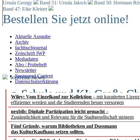
Ursula Georgy
Band 51: Ursula Jaksch
Band 50:
Hermann Rös
Band 47: Eike Kleiner
Bestellen Sie jetzt online!
Aktuelle Ausgabe
Archiv
fachbuchjournal
Zeitschrift IWP
Mediadaten
Abo / Probeheft
Newsletter
Sponsored Content
WEITERE NEWS
Datenschutzerklärung
Schule und KI: Große Ch
Wiley: Vom Einzelkauf zur Kollektion
– mit kuratierten Lizen
effizienter werden und die Studierenden besser versorgen
Voraussetzungen
nexbib: Digitale Partizipation leicht gemacht
–
Zugänglichkeit und Relevanz für die Stadtgesellschaft steigern
Erfolgreiches erstes Hal
Fünf Gründe, warum Bibliotheken auf Dussmann
Segment Research – Ausb
das KulturKaufhaus setzen sollten.