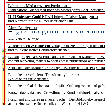
Lehmanns Media
erweitert Produktkatalog:
Künstliche Intelligenz a
Französische Bücher jetzt über das Medienportal Le2B bestellen!
besser zu verstehen
H+H Software GmbH
: HAN bringt effektives Management
und Komfort für die Nutzer unter einen Hut
„Leitbegriffe der Gesund
Ältere Beiträge »»»
des BIÖG erscheinen Ope
««« Neuere Beiträge
Vandenhoeck & Ruprecht
Verlage: Unsere eLibrary in neuem 
und mit verbesserter Benutzeroberfläche!
Aktuelles aus
Boosting Open Access Publications with Content Marketing – 
L
content marketing matters to open access publications and publish
ibrary
Zeutschel Buchscanner OS Q: Digitalisierung in höchster Qualitä
Essentials
Bibliotheken verändern | Transforming Libraries
Bibliotheken für Menschen
Bibliothek 4.0 als Lebensraum: flexible Öffnungszeiten sind gefra
Knowledge Unlatched: Crowdfunding-Runde erfolgreich abgesc
Forschung und Lehre in eigener Sache – Die Bibliothekwissensc
an der Hochschule für Technik und Wirtschaft HTW Chur