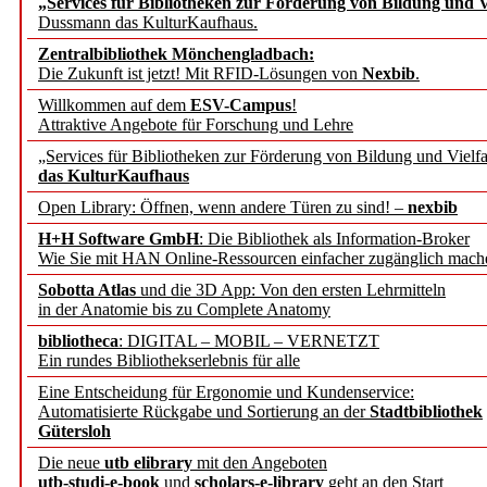
„Services für Bibliotheken zur Förderung von Bildung und Vi
angepasst
Dussmann das KulturKaufhaus.
Zentralbibliothek Mönchengladbach:
Wissenschaftskommunikati
Die Zukunft ist jetzt! Mit RFID-Lösungen von
Nexbib
.
Willkommen auf dem
ESV-Campus
!
konstruktiv!
Attraktive Angebote für Forschung und Lehre
„Services für Bibliotheken zur Förderung von Bildung und Vielfa
Mohr Siebeck übernimmt
das KulturKaufhaus
Open Library: Öffnen, wenn andere Türen zu sind! –
nexbib
und die Zeitschrift für 
H+H Software GmbH
: Die Bibliothek als Information-Broker
Wie Sie mit HAN Online-Ressourcen einfacher zugänglich mach
Francke Attempto
Sobotta Atlas
und die 3D App: Von den ersten Lehrmitteln
in der Anatomie bis zu Complete Anatomy
EBSCO Information Servic
bibliotheca
: DIGITAL – MOBIL – VERNETZT
Recherchefunktionen in
Ein rundes Bibliothekserlebnis für alle
Eine Entscheidung für Ergonomie und Kundenservice:
Automatisierte Rückgabe und Sortierung an der
Stadtbibliothek
Sorbisches Institut neu 
Gütersloh
Geschichte und kulturell
Die neue
utb elibrary
mit den Angeboten
utb-studi-e-book
und
scholars-e-library
geht an den Start