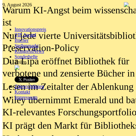
9. August 2026
Warum KI-Angst beim wissenschaft
ist
Innovationspreis
Nur jede vierte Universitätsbibliot
TIP Award
Bücher
Preservation-Policy
Stellenmarkt
KongressNews
Sonderhefte
Dua Lipa eröffnet Bibliothek für
Teilen
verbotene und zensierte Bücher in
Lesen im Zeitalter der Ablenkung
Zitierrichtlinien
Kontakt
Wiley übernimmt Emerald und ba
Impresssum
KI-relevantes Forschungsportfolio
KI prägt den Markt für Bibliothe