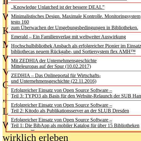
In der Ausgabe
06/2026
(August 20
„Knowledge Unlatched ist der bessere DEAL”
Was Hochschul­bibliotheken von i
Minimalistisches Design. Maximale Kontrolle. Monitoringsystem
testo 160
zum Überwachen der Umgebungsbedingungen in Bibliotheken.
Kinder in der digitalen Welt
Emerald – Ein Familienverlag mit weltweiter Auswirkung
Metadaten als Infrastruktur
Hochschulbibliothek Ansbach als erfolgreicher Pionier im Einsat
bibliothecas neuem Rückgabe- und Sortiersystem flex AMH™
Wenn Bots katalogisieren
Mit ZEDHIA der Unternehmensgeschichte
Mitteleuropas auf der Spur (10.02.2017)
Von Abschlusskleidern bis
ZEDHIA – Das Onlineportal für Wirtschafts-
und Unternehmensgeschichte (22.11.2016)
Geisterjagd-Ausrüstung in der
Erfolgreicher Einsatz von Open Source Software –
„Library of Things“ unterwegs
Teil 3: TYPO3 als Basis für den Website-Relaunch der SUB Ha
Erfolgreicher Einsatz von Open Source Software –
Lesen als Infrastrukturaufgabe
Teil 2: Kitodo als Publikationsserver an der SLUB Dresden
Erfolgreicher Einsatz von Open Source Software –
Wie Jugendliche Social Media
Teil 1: Die BibApp als mobiler Katalog für über 15 Bibliotheken
wirklich erleben