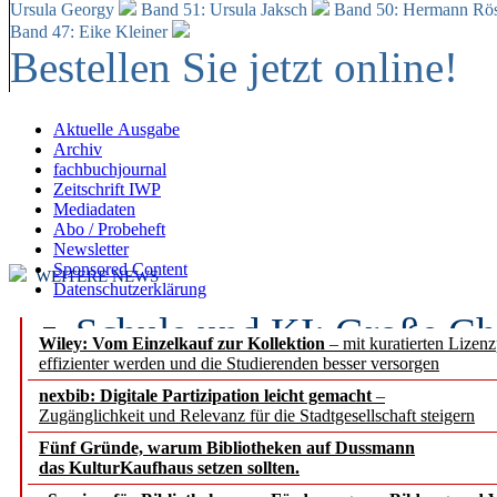
Ursula Georgy
Band 51: Ursula Jaksch
Band 50:
Hermann Rös
Band 47: Eike Kleiner
Bestellen Sie jetzt online!
Aktuelle Ausgabe
Archiv
fachbuchjournal
Zeitschrift IWP
Mediadaten
Abo / Probeheft
Newsletter
Sponsored Content
WEITERE NEWS
Datenschutzerklärung
Schule und KI: Große Ch
Wiley: Vom Einzelkauf zur Kollektion
– mit kuratierten Lizen
effizienter werden und die Studierenden besser versorgen
Voraussetzungen
nexbib: Digitale Partizipation leicht gemacht
–
Zugänglichkeit und Relevanz für die Stadtgesellschaft steigern
Erfolgreiches erstes Hal
Fünf Gründe, warum Bibliotheken auf Dussmann
Segment Research – Ausb
das KulturKaufhaus setzen sollten.