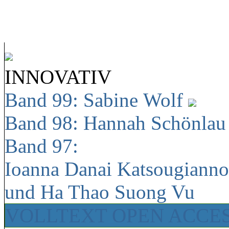
INNOVATIV
Band 99: Sabine Wolf
Band 98: Hannah Schönla
Band 97:
Ioanna Danai Katsougiann
und Ha Thao Suong Vu
VOLLTEXT OPEN ACCE