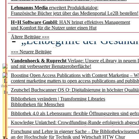
Lehmanns Media
erweitert Produktkatalog:
Künstliche Intelligenz a
Französische Bücher jetzt über das Medienportal Le2B bestellen!
besser zu verstehen
H+H Software GmbH
: HAN bringt effektives Management
und Komfort für die Nutzer unter einen Hut
„Leitbegriffe der Gesund
Ältere Beiträge »»»
des BIÖG erscheinen Ope
««« Neuere Beiträge
Vandenhoeck & Ruprecht
Verlage: Unsere eLibrary in neuem 
und mit verbesserter Benutzeroberfläche!
Aktuelles aus
Boosting Open Access Publications with Content Marketing – 
L
content marketing matters to open access publications and publish
ibrary
Zeutschel Buchscanner OS Q: Digitalisierung in höchster Qualitä
Essentials
Bibliotheken verändern | Transforming Libraries
Bibliotheken für Menschen
Bibliothek 4.0 als Lebensraum: flexible Öffnungszeiten sind gefra
Knowledge Unlatched: Crowdfunding-Runde erfolgreich abgesc
Forschung und Lehre in eigener Sache – Die Bibliothekwissensc
an der Hochschule für Technik und Wirtschaft HTW Chur