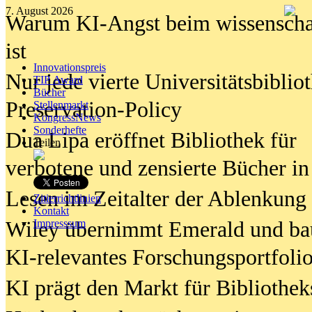
7. August 2026
Warum KI-Angst beim wissenschaft
ist
Innovationspreis
Nur jede vierte Universitätsbibliot
TIP Award
Bücher
Preservation-Policy
Stellenmarkt
KongressNews
Sonderhefte
Dua Lipa eröffnet Bibliothek für
Teilen
verbotene und zensierte Bücher in
Lesen im Zeitalter der Ablenkung
Zitierrichtlinien
Kontakt
Wiley übernimmt Emerald und ba
Impresssum
KI-relevantes Forschungsportfolio
KI prägt den Markt für Bibliothe