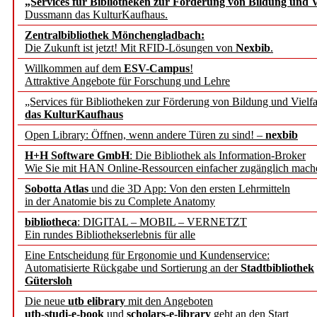
„Services für Bibliotheken zur Förderung von Bildung und Vi
angepasst
Dussmann das KulturKaufhaus.
Zentralbibliothek Mönchengladbach:
Wissenschaftskommunikati
Die Zukunft ist jetzt! Mit RFID-Lösungen von
Nexbib
.
Willkommen auf dem
ESV-Campus
!
konstruktiv!
Attraktive Angebote für Forschung und Lehre
„Services für Bibliotheken zur Förderung von Bildung und Vielfa
Mohr Siebeck übernimmt
das KulturKaufhaus
Open Library: Öffnen, wenn andere Türen zu sind! –
nexbib
und die Zeitschrift für 
H+H Software GmbH
: Die Bibliothek als Information-Broker
Wie Sie mit HAN Online-Ressourcen einfacher zugänglich mach
Francke Attempto
Sobotta Atlas
und die 3D App: Von den ersten Lehrmitteln
in der Anatomie bis zu Complete Anatomy
EBSCO Information Servic
bibliotheca
: DIGITAL – MOBIL – VERNETZT
Recherchefunktionen in
Ein rundes Bibliothekserlebnis für alle
Eine Entscheidung für Ergonomie und Kundenservice:
Automatisierte Rückgabe und Sortierung an der
Stadtbibliothek
Sorbisches Institut neu 
Gütersloh
Geschichte und kulturell
Die neue
utb elibrary
mit den Angeboten
utb-studi-e-book
und
scholars-e-library
geht an den Start