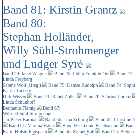
Band 81: Kirstin Grantz
Band 80:
Stephan Holländer,
Willy Sühl-Strohmenger
und Ludger Syré
Band 79: Janet Wagner
Band 78: Philip Franklin Orr
Band 77:
Linda Freyberg
Sabine Wolf (Hrsg.)
Band 75: Denise Rudolph
Band 74: Soph
Katrin Toetzke
Dirk Wissen
Band 71: Rahel Zoller
Band 70: Sabrina Lorenz
Linda Schünhoff
Benjamin Flämig
Band 67:
Wilfried Sühl-Strohmenger
Jan-Pieter Barbian
Band 66: Tina Schurig
Band 65: Christine 
Band 61: Martina Haller
Band 60:
Leonie Flachsmann
Band
Karin Holste-Flinspach
Band 56: Rafael Ball
Band 55: Bettina