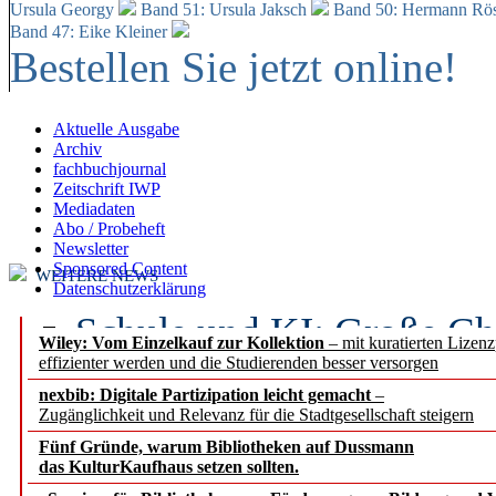
Ursula Georgy
Band 51: Ursula Jaksch
Band 50:
Hermann Rös
Band 47: Eike Kleiner
Bestellen Sie jetzt online!
Aktuelle Ausgabe
Archiv
fachbuchjournal
Zeitschrift IWP
Mediadaten
Abo / Probeheft
Newsletter
Sponsored Content
WEITERE NEWS
Datenschutzerklärung
Schule und KI: Große Ch
Wiley: Vom Einzelkauf zur Kollektion
– mit kuratierten Lizen
effizienter werden und die Studierenden besser versorgen
Voraussetzungen
nexbib: Digitale Partizipation leicht gemacht
–
Zugänglichkeit und Relevanz für die Stadtgesellschaft steigern
Erfolgreiches erstes Hal
Fünf Gründe, warum Bibliotheken auf Dussmann
Segment Research – Ausb
das KulturKaufhaus setzen sollten.