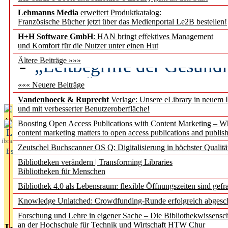
Lehmanns Media
erweitert Produktkatalog:
Künstliche Intelligenz a
Französische Bücher jetzt über das Medienportal Le2B bestellen!
besser zu verstehen
H+H Software GmbH
: HAN bringt effektives Management
und Komfort für die Nutzer unter einen Hut
„Leitbegriffe der Gesund
Ältere Beiträge »»»
des BIÖG erscheinen Ope
««« Neuere Beiträge
Vandenhoeck & Ruprecht
Verlage: Unsere eLibrary in neuem 
und mit verbesserter Benutzeroberfläche!
Aktuelles aus
Boosting Open Access Publications with Content Marketing – 
L
content marketing matters to open access publications and publish
ibrary
Zeutschel Buchscanner OS Q: Digitalisierung in höchster Qualitä
Essentials
Bibliotheken verändern | Transforming Libraries
Bibliotheken für Menschen
Bibliothek 4.0 als Lebensraum: flexible Öffnungszeiten sind gefra
Knowledge Unlatched: Crowdfunding-Runde erfolgreich abgesc
Forschung und Lehre in eigener Sache – Die Bibliothekwissensc
an der Hochschule für Technik und Wirtschaft HTW Chur