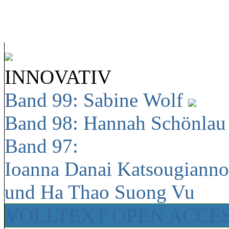
INNOVATIV
Band 99: Sabine Wolf
Band 98: Hannah Schönla
Band 97:
Ioanna Danai Katsougiann
und Ha Thao Suong Vu
VOLLTEXT OPEN ACCE