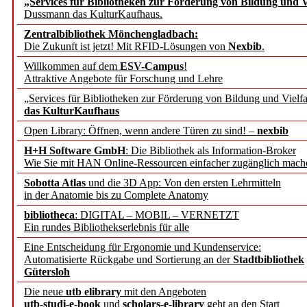
„Services für Bibliotheken zur Förderung von Bildung und Vi
angepasst
Dussmann das KulturKaufhaus.
Zentralbibliothek Mönchengladbach:
Wissenschaftskommunikati
Die Zukunft ist jetzt! Mit RFID-Lösungen von
Nexbib
.
Willkommen auf dem
ESV-Campus
!
konstruktiv!
Attraktive Angebote für Forschung und Lehre
„Services für Bibliotheken zur Förderung von Bildung und Vielfa
Mohr Siebeck übernimmt
das KulturKaufhaus
Open Library: Öffnen, wenn andere Türen zu sind! –
nexbib
und die Zeitschrift für 
H+H Software GmbH
: Die Bibliothek als Information-Broker
Wie Sie mit HAN Online-Ressourcen einfacher zugänglich mach
Francke Attempto
Sobotta Atlas
und die 3D App: Von den ersten Lehrmitteln
in der Anatomie bis zu Complete Anatomy
EBSCO Information Servic
bibliotheca
: DIGITAL – MOBIL – VERNETZT
Recherchefunktionen in
Ein rundes Bibliothekserlebnis für alle
Eine Entscheidung für Ergonomie und Kundenservice:
Automatisierte Rückgabe und Sortierung an der
Stadtbibliothek
Sorbisches Institut neu 
Gütersloh
Geschichte und kulturell
Die neue
utb elibrary
mit den Angeboten
utb-studi-e-book
und
scholars-e-library
geht an den Start