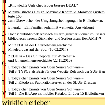
In der Ausgabe
06/2026
(August 20
„Knowledge Unlatched ist der bessere DEAL”
Was Hochschul­bibliotheken von i
Minimalistisches Design. Maximale Kontrolle. Monitoringsystem
testo 160
zum Überwachen der Umgebungsbedingungen in Bibliotheken.
Kinder in der digitalen Welt
Emerald – Ein Familienverlag mit weltweiter Auswirkung
Metadaten als Infrastruktur
Hochschulbibliothek Ansbach als erfolgreicher Pionier im Einsat
bibliothecas neuem Rückgabe- und Sortiersystem flex AMH™
Wenn Bots katalogisieren
Mit ZEDHIA der Unternehmensgeschichte
Mitteleuropas auf der Spur (10.02.2017)
Von Abschlusskleidern bis
ZEDHIA – Das Onlineportal für Wirtschafts-
und Unternehmensgeschichte (22.11.2016)
Geisterjagd-Ausrüstung in der
Erfolgreicher Einsatz von Open Source Software –
„Library of Things“ unterwegs
Teil 3: TYPO3 als Basis für den Website-Relaunch der SUB Ha
Erfolgreicher Einsatz von Open Source Software –
Lesen als Infrastrukturaufgabe
Teil 2: Kitodo als Publikationsserver an der SLUB Dresden
Erfolgreicher Einsatz von Open Source Software –
Wie Jugendliche Social Media
Teil 1: Die BibApp als mobiler Katalog für über 15 Bibliotheken
wirklich erleben