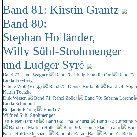
Band 81: Kirstin Grantz
Band 80:
Stephan Holländer,
Willy Sühl-Strohmenger
und Ludger Syré
Band 79: Janet Wagner
Band 78: Philip Franklin Orr
Band 77:
Linda Freyberg
Sabine Wolf (Hrsg.)
Band 75: Denise Rudolph
Band 74: Soph
Katrin Toetzke
Dirk Wissen
Band 71: Rahel Zoller
Band 70: Sabrina Lorenz
Linda Schünhoff
Benjamin Flämig
Band 67:
Wilfried Sühl-Strohmenger
Jan-Pieter Barbian
Band 66: Tina Schurig
Band 65: Christine 
Band 61: Martina Haller
Band 60:
Leonie Flachsmann
Band
Karin Holste-Flinspach
Band 56: Rafael Ball
Band 55: Bettina