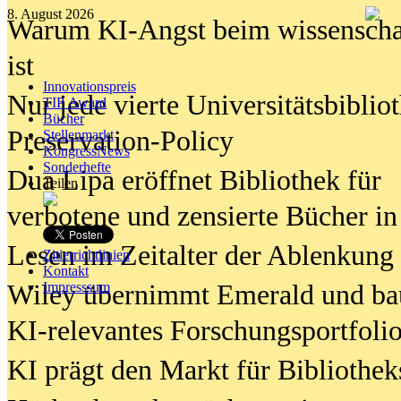
8. August 2026
Warum KI-Angst beim wissenschaft
ist
Innovationspreis
Nur jede vierte Universitätsbibliot
TIP Award
Bücher
Preservation-Policy
Stellenmarkt
KongressNews
Sonderhefte
Dua Lipa eröffnet Bibliothek für
Teilen
verbotene und zensierte Bücher in
Lesen im Zeitalter der Ablenkung
Zitierrichtlinien
Kontakt
Wiley übernimmt Emerald und ba
Impresssum
KI-relevantes Forschungsportfolio
KI prägt den Markt für Bibliothe