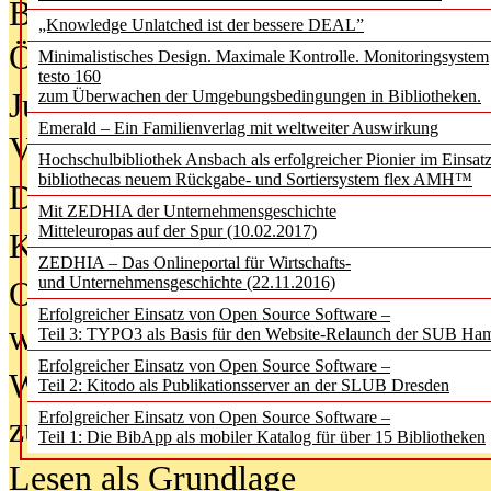
Bürgerforum fordert mehr Medienb
„Knowledge Unlatched ist der bessere DEAL”
Öffentlichkeit
Minimalistisches Design. Maximale Kontrolle. Monitoringsystem
testo 160
Jugendliche wollen besseren Schut
zum Überwachen der Umgebungsbedingungen in Bibliotheken.
Emerald – Ein Familienverlag mit weltweiter Auswirkung
Verbote
Hochschulbibliothek Ansbach als erfolgreicher Pionier im Einsat
bibliothecas neuem Rückgabe- und Sortiersystem flex AMH™
Digitale Langzeit­archi­vierung br
Mit ZEDHIA der Unternehmensgeschichte
Mitteleuropas auf der Spur (10.02.2017)
KI-Chatbots werden Teil der wiss
ZEDHIA – Das Onlineportal für Wirtschafts-
und Unternehmensgeschichte (22.11.2016)
Offene Infrastrukturen für
Erfolgreicher Einsatz von Open Source Software –
wissenschaftliche Informationssy
Teil 3: TYPO3 als Basis für den Website-Relaunch der SUB Ha
Erfolgreicher Einsatz von Open Source Software –
Warum die Debatte über KI-Texte
Teil 2: Kitodo als Publikationsserver an der SLUB Dresden
Erfolgreicher Einsatz von Open Source Software –
zu kurz greift
Teil 1: Die BibApp als mobiler Katalog für über 15 Bibliotheken
Lesen als Grundlage