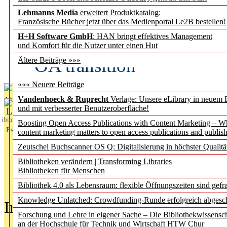
Lehmanns Media
erweitert Produktkatalog:
Fifth Open Access Repor
Französische Bücher jetzt über das Medienportal Le2B bestellen!
H+H Software GmbH
: HAN bringt effektives Management
transformative agreements
und Komfort für die Nutzer unter einen Hut
OA transition
Ältere Beiträge »»»
««« Neuere Beiträge
Vandenhoeck & Ruprecht
Verlage: Unsere eLibrary in neuem 
Aktuelles aus
und mit verbesserter Benutzeroberfläche!
L
ibrary
Boosting Open Access Publications with Content Marketing – 
Essentials
content marketing matters to open access publications and publish
Zeutschel Buchscanner OS Q: Digitalisierung in höchster Qualitä
Bibliotheken verändern | Transforming Libraries
Bibliotheken für Menschen
Bibliothek 4.0 als Lebensraum: flexible Öffnungszeiten sind gefra
Knowledge Unlatched: Crowdfunding-Runde erfolgreich abgesc
In der Ausgabe
05/2026
(Juni/Juli
Forschung und Lehre in eigener Sache – Die Bibliothekwissensc
an der Hochschule für Technik und Wirtschaft HTW Chur