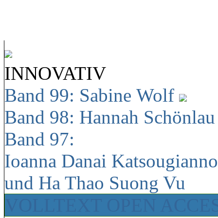
INNOVATIV
Band 99: Sabine Wolf
Band 98: Hannah Schönla
Band 97:
Ioanna Danai Katsougiann
und Ha Thao Suong Vu
VOLLTEXT OPEN ACCE