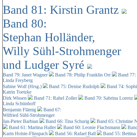
Band 81: Kirstin Grantz
Band 80:
Stephan Holländer,
Willy Sühl-Strohmenger
und Ludger Syré
Band 79: Janet Wagner
Band 78: Philip Franklin Orr
Band 77:
Linda Freyberg
Sabine Wolf (Hrsg.)
Band 75: Denise Rudolph
Band 74: Soph
Katrin Toetzke
Dirk Wissen
Band 71: Rahel Zoller
Band 70: Sabrina Lorenz
Linda Schünhoff
Benjamin Flämig
Band 67:
Wilfried Sühl-Strohmenger
Jan-Pieter Barbian
Band 66: Tina Schurig
Band 65: Christine 
Band 61: Martina Haller
Band 60:
Leonie Flachsmann
Band
Karin Holste-Flinspach
Band 56: Rafael Ball
Band 55: Bettina