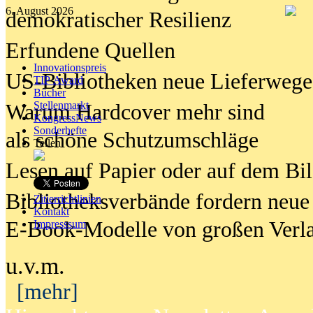
6. August 2026
demokratischer Resilienz
Erfundene Quellen
Innovationspreis
US-Bibliotheken neue Lieferwege
TIP Award
Bücher
Stellenmarkt
Warum Hardcover mehr sind
KongressNews
Sonderhefte
als schöne Schutzumschläge
Teilen
Lesen auf Papier oder auf dem Bi
Bibliotheksverbände fordern neue
Zitierrichtlinien
Kontakt
E-Book-Modelle von großen Verl
Impresssum
u.v.m.
[mehr]