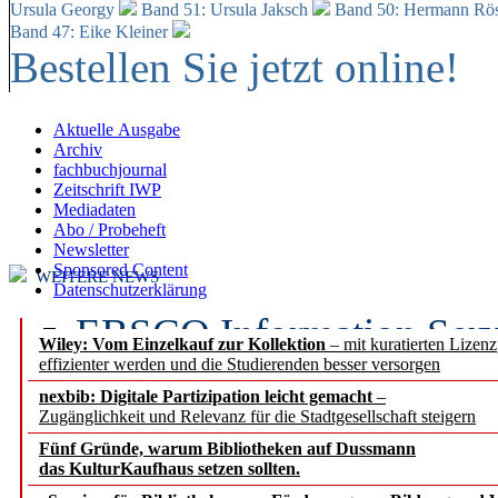
Ursula Georgy
Band 51: Ursula Jaksch
Band 50:
Hermann Rös
Band 47: Eike Kleiner
Bestellen Sie jetzt online!
Aktuelle Ausgabe
Archiv
fachbuchjournal
Zeitschrift IWP
Mediadaten
Abo / Probeheft
Newsletter
Sponsored Content
WEITERE NEWS
Datenschutzerklärung
EBSCO Information Servic
Wiley: Vom Einzelkauf zur Kollektion
– mit kuratierten Lizen
effizienter werden und die Studierenden besser versorgen
Recherchefunktionen in
nexbib: Digitale Partizipation leicht gemacht
–
Zugänglichkeit und Relevanz für die Stadtgesellschaft steigern
Sorbisches Institut neu 
Fünf Gründe, warum Bibliotheken auf Dussmann
Geschichte und kulturell
das KulturKaufhaus setzen sollten.