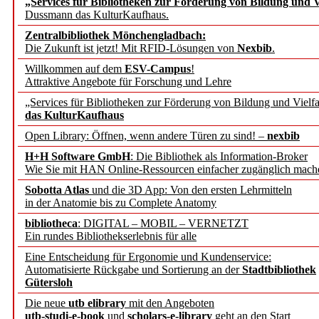
„Services für Bibliotheken zur Förderung von Bildung und Vi
Dussmann das KulturKaufhaus.
Künstliche Intelligenz a
Zentralbibliothek Mönchengladbach:
besser zu verstehen
Die Zukunft ist jetzt! Mit RFID-Lösungen von
Nexbib
.
Willkommen auf dem
ESV-Campus
!
Attraktive Angebote für Forschung und Lehre
„Leitbegriffe der Gesund
„Services für Bibliotheken zur Förderung von Bildung und Vielfa
des BIÖG erscheinen Ope
das KulturKaufhaus
Open Library: Öffnen, wenn andere Türen zu sind! –
nexbib
Forschungsdateninfrastru
H+H Software GmbH
: Die Bibliothek als Information-Broker
Wie Sie mit HAN Online-Ressourcen einfacher zugänglich mach
jedem Experiment
Sobotta Atlas
und die 3D App: Von den ersten Lehrmitteln
in der Anatomie bis zu Complete Anatomy
DFG setzt Förderung des
bibliotheca
: DIGITAL – MOBIL – VERNETZT
Ein rundes Bibliothekserlebnis für alle
FAIRmat fort
Eine Entscheidung für Ergonomie und Kundenservice:
Automatisierte Rückgabe und Sortierung an der
Stadtbibliothek
Bayerns digitale Schatzk
Gütersloh
Die neue
utb elibrary
mit den Angeboten
Schulwandbilder aus Wür
utb-studi-e-book
und
scholars-e-library
geht an den Start