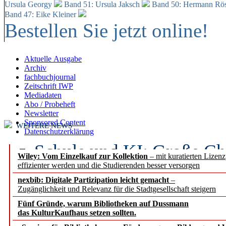
Ursula Georgy
Band 51: Ursula Jaksch
Band 50:
Hermann Rös
Band 47: Eike Kleiner
Bestellen Sie jetzt online!
Aktuelle Ausgabe
Archiv
fachbuchjournal
Zeitschrift IWP
Mediadaten
Abo / Probeheft
Newsletter
Sponsored Content
WEITERE NEWS
Datenschutzerklärung
Schule und KI: Große Ch
Wiley: Vom Einzelkauf zur Kollektion
– mit kuratierten Lizen
effizienter werden und die Studierenden besser versorgen
Voraussetzungen
nexbib: Digitale Partizipation leicht gemacht
–
Zugänglichkeit und Relevanz für die Stadtgesellschaft steigern
Erfolgreiches erstes Hal
Fünf Gründe, warum Bibliotheken auf Dussmann
Segment Research – Ausb
das KulturKaufhaus setzen sollten.