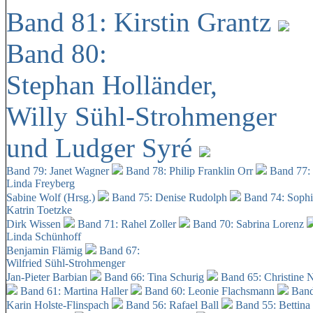
Band 81: Kirstin Grantz
Band 80:
Stephan Holländer,
Willy Sühl-Strohmenger
und Ludger Syré
Band 79: Janet Wagner
Band 78: Philip Franklin Orr
Band 77:
Linda Freyberg
Sabine Wolf (Hrsg.)
Band 75: Denise Rudolph
Band 74: Soph
Katrin Toetzke
Dirk Wissen
Band 71: Rahel Zoller
Band 70: Sabrina Lorenz
Linda Schünhoff
Benjamin Flämig
Band 67:
Wilfried Sühl-Strohmenger
Jan-Pieter Barbian
Band 66: Tina Schurig
Band 65: Christine 
Band 61: Martina Haller
Band 60:
Leonie Flachsmann
Band
Karin Holste-Flinspach
Band 56: Rafael Ball
Band 55: Bettina