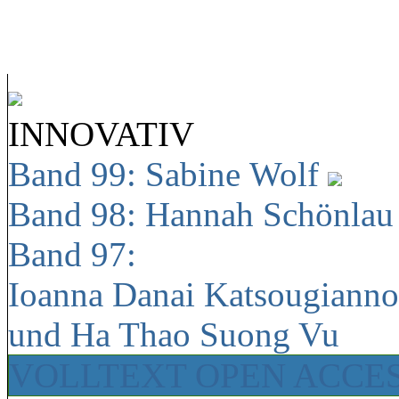
INNOVATIV
Band 99: Sabine Wolf
Band 98: Hannah Schönla
Band 97:
Ioanna Danai Katsougiann
und Ha Thao Suong Vu
VOLLTEXT OPEN ACCE