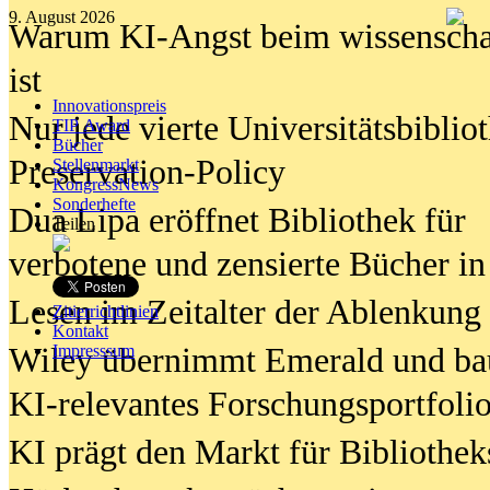
9. August 2026
Warum KI-Angst beim wissenschaft
ist
Innovationspreis
Nur jede vierte Universitätsbibliot
TIP Award
Bücher
Preservation-Policy
Stellenmarkt
KongressNews
Sonderhefte
Dua Lipa eröffnet Bibliothek für
Teilen
verbotene und zensierte Bücher in
Lesen im Zeitalter der Ablenkung
Zitierrichtlinien
Kontakt
Wiley übernimmt Emerald und ba
Impresssum
KI-relevantes Forschungsportfolio
KI prägt den Markt für Bibliothe