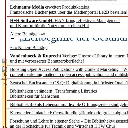
Lehmanns Media
erweitert Produktkatalog:
Künstliche Intelligenz a
Französische Bücher jetzt über das Medienportal Le2B bestellen!
besser zu verstehen
H+H Software GmbH
: HAN bringt effektives Management
und Komfort für die Nutzer unter einen Hut
„Leitbegriffe der Gesund
Ältere Beiträge »»»
des BIÖG erscheinen Ope
««« Neuere Beiträge
Vandenhoeck & Ruprecht
Verlage: Unsere eLibrary in neuem 
und mit verbesserter Benutzeroberfläche!
Aktuelles aus
Boosting Open Access Publications with Content Marketing – 
L
content marketing matters to open access publications and publish
ibrary
Zeutschel Buchscanner OS Q: Digitalisierung in höchster Qualitä
Essentials
Bibliotheken verändern | Transforming Libraries
Bibliotheken für Menschen
Bibliothek 4.0 als Lebensraum: flexible Öffnungszeiten sind gefra
Knowledge Unlatched: Crowdfunding-Runde erfolgreich abgesc
Forschung und Lehre in eigener Sache – Die Bibliothekwissensc
an der Hochschule für Technik und Wirtschaft HTW Chur