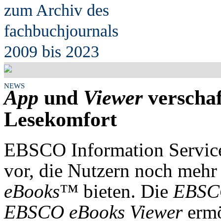
zum Archiv des
fach
b
uchjournals
2009 bis 2023
NEWS
App
und
Viewer
verscha
Lesekomfort
EBSCO Information Services
vor, die Nutzern noch meh
eBooks
™ bieten. Die
EBSCO
EBSCO eBooks Viewer
ermö