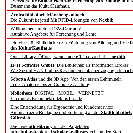
„Services für Bibliotheken zur Förderung von Bildung und Vi
angepasst
Dussmann das KulturKaufhaus.
Zentralbibliothek Mönchengladbach:
Wissenschaftskommunikati
Die Zukunft ist jetzt! Mit RFID-Lösungen von
Nexbib
.
Willkommen auf dem
ESV-Campus
!
konstruktiv!
Attraktive Angebote für Forschung und Lehre
„Services für Bibliotheken zur Förderung von Bildung und Vielfa
Mohr Siebeck übernimmt
das KulturKaufhaus
Open Library: Öffnen, wenn andere Türen zu sind! –
nexbib
und die Zeitschrift für 
H+H Software GmbH
: Die Bibliothek als Information-Broker
Wie Sie mit HAN Online-Ressourcen einfacher zugänglich mach
Francke Attempto
Sobotta Atlas
und die 3D App: Von den ersten Lehrmitteln
in der Anatomie bis zu Complete Anatomy
EBSCO Information Servic
bibliotheca
: DIGITAL – MOBIL – VERNETZT
Recherchefunktionen in
Ein rundes Bibliothekserlebnis für alle
Eine Entscheidung für Ergonomie und Kundenservice:
Automatisierte Rückgabe und Sortierung an der
Stadtbibliothek
Sorbisches Institut neu 
Gütersloh
Geschichte und kulturell
Die neue
utb elibrary
mit den Angeboten
utb-studi-e-book
und
scholars-e-library
geht an den Start