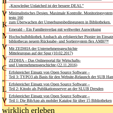
In der Ausgabe
06/2026
(August 20
„Knowledge Unlatched ist der bessere DEAL”
Was Hochschul­bibliotheken von i
Minimalistisches Design. Maximale Kontrolle. Monitoringsystem
testo 160
zum Überwachen der Umgebungsbedingungen in Bibliotheken.
Kinder in der digitalen Welt
Emerald – Ein Familienverlag mit weltweiter Auswirkung
Metadaten als Infrastruktur
Hochschulbibliothek Ansbach als erfolgreicher Pionier im Einsat
bibliothecas neuem Rückgabe- und Sortiersystem flex AMH™
Wenn Bots katalogisieren
Mit ZEDHIA der Unternehmensgeschichte
Mitteleuropas auf der Spur (10.02.2017)
Von Abschlusskleidern bis
ZEDHIA – Das Onlineportal für Wirtschafts-
und Unternehmensgeschichte (22.11.2016)
Geisterjagd-Ausrüstung in der
Erfolgreicher Einsatz von Open Source Software –
„Library of Things“ unterwegs
Teil 3: TYPO3 als Basis für den Website-Relaunch der SUB Ha
Erfolgreicher Einsatz von Open Source Software –
Lesen als Infrastrukturaufgabe
Teil 2: Kitodo als Publikationsserver an der SLUB Dresden
Erfolgreicher Einsatz von Open Source Software –
Wie Jugendliche Social Media
Teil 1: Die BibApp als mobiler Katalog für über 15 Bibliotheken
wirklich erleben