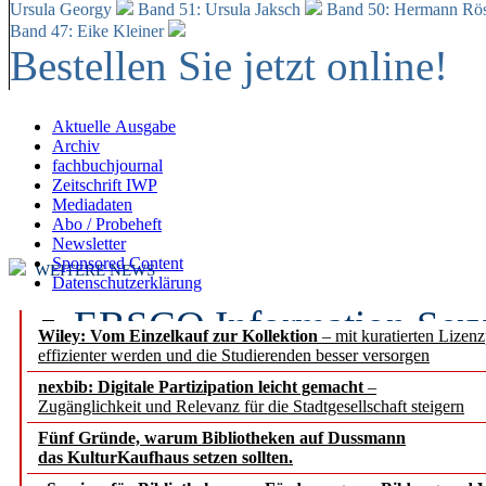
Ursula Georgy
Band 51: Ursula Jaksch
Band 50:
Hermann Rös
Band 47: Eike Kleiner
Bestellen Sie jetzt online!
Aktuelle Ausgabe
Archiv
fachbuchjournal
Zeitschrift IWP
Mediadaten
Abo / Probeheft
Newsletter
Sponsored Content
WEITERE NEWS
Datenschutzerklärung
EBSCO Information Servic
Wiley: Vom Einzelkauf zur Kollektion
– mit kuratierten Lizen
effizienter werden und die Studierenden besser versorgen
Recherchefunktionen in
nexbib: Digitale Partizipation leicht gemacht
–
Zugänglichkeit und Relevanz für die Stadtgesellschaft steigern
Sorbisches Institut neu 
Fünf Gründe, warum Bibliotheken auf Dussmann
Geschichte und kulturell
das KulturKaufhaus setzen sollten.