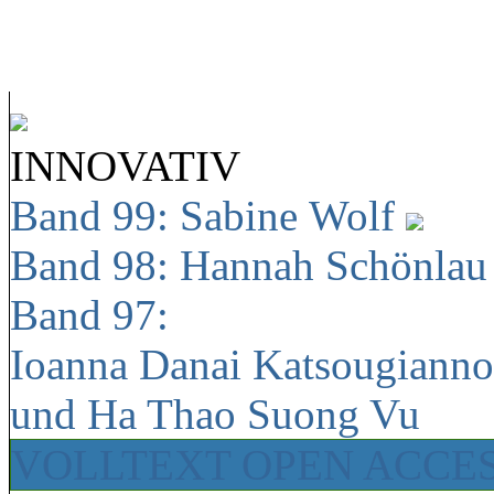
INNOVATIV
Band 99: Sabine Wolf
Band 98: Hannah Schönla
Band 97:
Ioanna Danai Katsougiann
und Ha Thao Suong Vu
VOLLTEXT OPEN ACCE