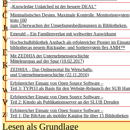
Bürgerforum fordert mehr Medienb
„Knowledge Unlatched ist der bessere DEAL”
Öffentlichkeit
Minimalistisches Design. Maximale Kontrolle. Monitoringsystem
testo 160
Jugendliche wollen besseren Schut
zum Überwachen der Umgebungsbedingungen in Bibliotheken.
Emerald – Ein Familienverlag mit weltweiter Auswirkung
Verbote
Hochschulbibliothek Ansbach als erfolgreicher Pionier im Einsat
bibliothecas neuem Rückgabe- und Sortiersystem flex AMH™
Digitale Langzeit­archi­vierung br
Mit ZEDHIA der Unternehmensgeschichte
Mitteleuropas auf der Spur (10.02.2017)
KI-Chatbots werden Teil der wiss
ZEDHIA – Das Onlineportal für Wirtschafts-
und Unternehmensgeschichte (22.11.2016)
Offene Infrastrukturen für
Erfolgreicher Einsatz von Open Source Software –
wissenschaftliche Informationssy
Teil 3: TYPO3 als Basis für den Website-Relaunch der SUB Ha
Erfolgreicher Einsatz von Open Source Software –
Warum die Debatte über KI-Texte
Teil 2: Kitodo als Publikationsserver an der SLUB Dresden
Erfolgreicher Einsatz von Open Source Software –
zu kurz greift
Teil 1: Die BibApp als mobiler Katalog für über 15 Bibliotheken
Lesen als Grundlage