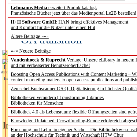
Lehmanns Media
erweitert Produktkatalog:
Fifth Open Access Repor
Französische Bücher jetzt über das Medienportal Le2B bestellen!
H+H Software GmbH
: HAN bringt effektives Management
transformative agreements
und Komfort für die Nutzer unter einen Hut
OA transition
Ältere Beiträge »»»
««« Neuere Beiträge
Vandenhoeck & Ruprecht
Verlage: Unsere eLibrary in neuem 
Aktuelles aus
und mit verbesserter Benutzeroberfläche!
L
ibrary
Boosting Open Access Publications with Content Marketing – 
Essentials
content marketing matters to open access publications and publish
Zeutschel Buchscanner OS Q: Digitalisierung in höchster Qualitä
Bibliotheken verändern | Transforming Libraries
Bibliotheken für Menschen
Bibliothek 4.0 als Lebensraum: flexible Öffnungszeiten sind gefra
Knowledge Unlatched: Crowdfunding-Runde erfolgreich abgesc
In der Ausgabe
05/2026
(Juni/Juli
Forschung und Lehre in eigener Sache – Die Bibliothekwissensc
an der Hochschule für Technik und Wirtschaft HTW Chur