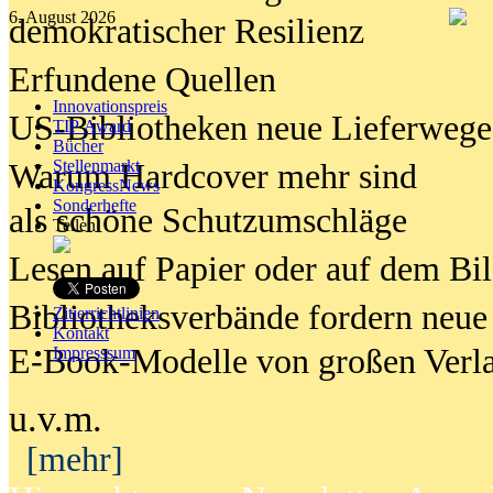
6. August 2026
demokratischer Resilienz
Erfundene Quellen
Innovationspreis
US-Bibliotheken neue Lieferwege
TIP Award
Bücher
Stellenmarkt
Warum Hardcover mehr sind
KongressNews
Sonderhefte
als schöne Schutzumschläge
Teilen
Lesen auf Papier oder auf dem Bi
Bibliotheksverbände fordern neue
Zitierrichtlinien
Kontakt
E-Book-Modelle von großen Verl
Impresssum
u.v.m.
[mehr]