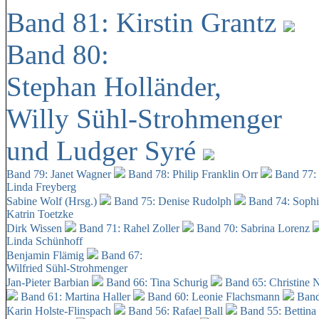
Band 81: Kirstin Grantz
Band 80:
Stephan Holländer,
Willy Sühl-Strohmenger
und Ludger Syré
Band 79: Janet Wagner
Band 78: Philip Franklin Orr
Band 77:
Linda Freyberg
Sabine Wolf (Hrsg.)
Band 75: Denise Rudolph
Band 74: Soph
Katrin Toetzke
Dirk Wissen
Band 71: Rahel Zoller
Band 70: Sabrina Lorenz
Linda Schünhoff
Benjamin Flämig
Band 67:
Wilfried Sühl-Strohmenger
Jan-Pieter Barbian
Band 66: Tina Schurig
Band 65: Christine 
Band 61: Martina Haller
Band 60:
Leonie Flachsmann
Band
Karin Holste-Flinspach
Band 56: Rafael Ball
Band 55: Bettina