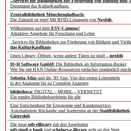
„Services für Bibliotheken zur Förderung von Bildung und Vi
Dussmann das KulturKaufhaus.
Künstliche Intelligenz a
Zentralbibliothek Mönchengladbach:
besser zu verstehen
Die Zukunft ist jetzt! Mit RFID-Lösungen von
Nexbib
.
Willkommen auf dem
ESV-Campus
!
Attraktive Angebote für Forschung und Lehre
„Leitbegriffe der Gesund
„Services für Bibliotheken zur Förderung von Bildung und Vielfa
des BIÖG erscheinen Ope
das KulturKaufhaus
Open Library: Öffnen, wenn andere Türen zu sind! –
nexbib
Forschungsdateninfrastru
H+H Software GmbH
: Die Bibliothek als Information-Broker
Wie Sie mit HAN Online-Ressourcen einfacher zugänglich mach
jedem Experiment
Sobotta Atlas
und die 3D App: Von den ersten Lehrmitteln
in der Anatomie bis zu Complete Anatomy
DFG setzt Förderung des
bibliotheca
: DIGITAL – MOBIL – VERNETZT
Ein rundes Bibliothekserlebnis für alle
FAIRmat fort
Eine Entscheidung für Ergonomie und Kundenservice:
Automatisierte Rückgabe und Sortierung an der
Stadtbibliothek
Bayerns digitale Schatzk
Gütersloh
Die neue
utb elibrary
mit den Angeboten
Schulwandbilder aus Wür
utb-studi-e-book
und
scholars-e-library
geht an den Start