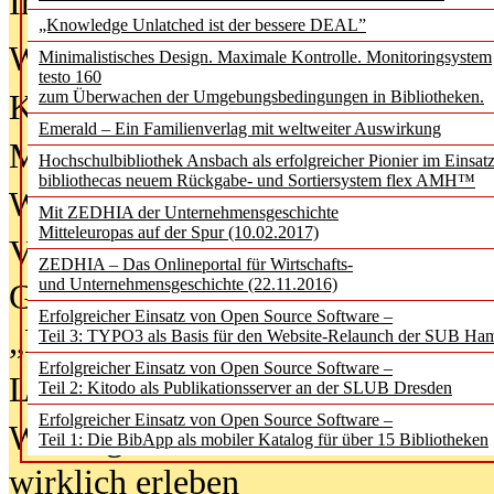
In der Ausgabe
06/2026
(August 20
„Knowledge Unlatched ist der bessere DEAL”
Was Hochschul­bibliotheken von i
Minimalistisches Design. Maximale Kontrolle. Monitoringsystem
testo 160
zum Überwachen der Umgebungsbedingungen in Bibliotheken.
Kinder in der digitalen Welt
Emerald – Ein Familienverlag mit weltweiter Auswirkung
Metadaten als Infrastruktur
Hochschulbibliothek Ansbach als erfolgreicher Pionier im Einsat
bibliothecas neuem Rückgabe- und Sortiersystem flex AMH™
Wenn Bots katalogisieren
Mit ZEDHIA der Unternehmensgeschichte
Mitteleuropas auf der Spur (10.02.2017)
Von Abschlusskleidern bis
ZEDHIA – Das Onlineportal für Wirtschafts-
und Unternehmensgeschichte (22.11.2016)
Geisterjagd-Ausrüstung in der
Erfolgreicher Einsatz von Open Source Software –
„Library of Things“ unterwegs
Teil 3: TYPO3 als Basis für den Website-Relaunch der SUB Ha
Erfolgreicher Einsatz von Open Source Software –
Lesen als Infrastrukturaufgabe
Teil 2: Kitodo als Publikationsserver an der SLUB Dresden
Erfolgreicher Einsatz von Open Source Software –
Wie Jugendliche Social Media
Teil 1: Die BibApp als mobiler Katalog für über 15 Bibliotheken
wirklich erleben