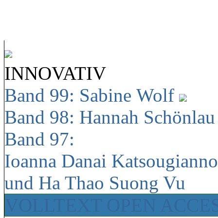
INNOVATIV
Band 99: Sabine Wolf
Band 98: Hannah Schönla
Band 97:
Ioanna Danai Katsougiann
und Ha Thao Suong Vu
VOLLTEXT OPEN ACCE