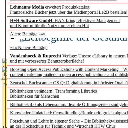
Lehmanns Media
erweitert Produktkatalog:
Künstliche Intelligenz a
Französische Bücher jetzt über das Medienportal Le2B bestellen!
besser zu verstehen
H+H Software GmbH
: HAN bringt effektives Management
und Komfort für die Nutzer unter einen Hut
„Leitbegriffe der Gesund
Ältere Beiträge »»»
des BIÖG erscheinen Ope
««« Neuere Beiträge
Vandenhoeck & Ruprecht
Verlage: Unsere eLibrary in neuem 
und mit verbesserter Benutzeroberfläche!
Aktuelles aus
Boosting Open Access Publications with Content Marketing – 
L
content marketing matters to open access publications and publish
ibrary
Zeutschel Buchscanner OS Q: Digitalisierung in höchster Qualitä
Essentials
Bibliotheken verändern | Transforming Libraries
Bibliotheken für Menschen
Bibliothek 4.0 als Lebensraum: flexible Öffnungszeiten sind gefra
Knowledge Unlatched: Crowdfunding-Runde erfolgreich abgesc
Forschung und Lehre in eigener Sache – Die Bibliothekwissensc
an der Hochschule für Technik und Wirtschaft HTW Chur