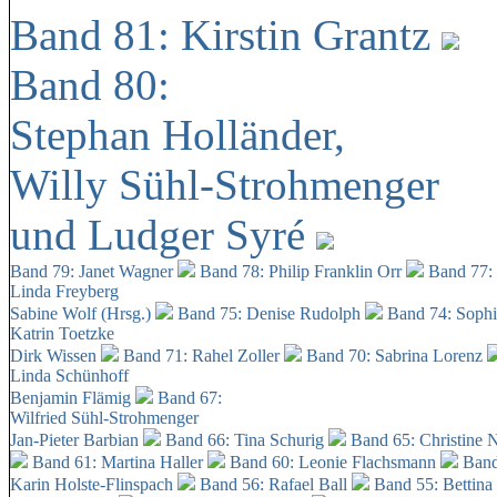
Band 81: Kirstin Grantz
Band 80:
Stephan Holländer,
Willy Sühl-Strohmenger
und Ludger Syré
Band 79: Janet Wagner
Band 78: Philip Franklin Orr
Band 77:
Linda Freyberg
Sabine Wolf (Hrsg.)
Band 75: Denise Rudolph
Band 74: Soph
Katrin Toetzke
Dirk Wissen
Band 71: Rahel Zoller
Band 70: Sabrina Lorenz
Linda Schünhoff
Benjamin Flämig
Band 67:
Wilfried Sühl-Strohmenger
Jan-Pieter Barbian
Band 66: Tina Schurig
Band 65: Christine 
Band 61: Martina Haller
Band 60:
Leonie Flachsmann
Band
Karin Holste-Flinspach
Band 56: Rafael Ball
Band 55: Bettina