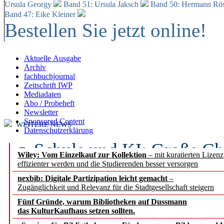
Ursula Georgy
Band 51: Ursula Jaksch
Band 50:
Hermann Rös
Band 47: Eike Kleiner
Bestellen Sie jetzt online!
Aktuelle Ausgabe
Archiv
fachbuchjournal
Zeitschrift IWP
Mediadaten
Abo / Probeheft
Newsletter
Sponsored Content
WEITERE NEWS
Datenschutzerklärung
Schule und KI: Große Ch
Wiley: Vom Einzelkauf zur Kollektion
– mit kuratierten Lizen
effizienter werden und die Studierenden besser versorgen
Voraussetzungen
nexbib: Digitale Partizipation leicht gemacht
–
Zugänglichkeit und Relevanz für die Stadtgesellschaft steigern
Erfolgreiches erstes Hal
Fünf Gründe, warum Bibliotheken auf Dussmann
Segment Research – Ausb
das KulturKaufhaus setzen sollten.