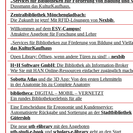
„Services für Bibliotheken zur Förderung von Bildung und Vi
angepasst
Dussmann das KulturKaufhaus.
Zentralbibliothek Mönchengladbach:
Wissenschaftskommunikati
Die Zukunft ist jetzt! Mit RFID-Lösungen von
Nexbib
.
Willkommen auf dem
ESV-Campus
!
konstruktiv!
Attraktive Angebote für Forschung und Lehre
„Services für Bibliotheken zur Förderung von Bildung und Vielfa
Mohr Siebeck übernimmt
das KulturKaufhaus
Open Library: Öffnen, wenn andere Türen zu sind! –
nexbib
und die Zeitschrift für 
H+H Software GmbH
: Die Bibliothek als Information-Broker
Wie Sie mit HAN Online-Ressourcen einfacher zugänglich mach
Francke Attempto
Sobotta Atlas
und die 3D App: Von den ersten Lehrmitteln
in der Anatomie bis zu Complete Anatomy
EBSCO Information Servic
bibliotheca
: DIGITAL – MOBIL – VERNETZT
Recherchefunktionen in
Ein rundes Bibliothekserlebnis für alle
Eine Entscheidung für Ergonomie und Kundenservice:
Automatisierte Rückgabe und Sortierung an der
Stadtbibliothek
Sorbisches Institut neu 
Gütersloh
Geschichte und kulturell
Die neue
utb elibrary
mit den Angeboten
utb-studi-e-book
und
scholars-e-library
geht an den Start