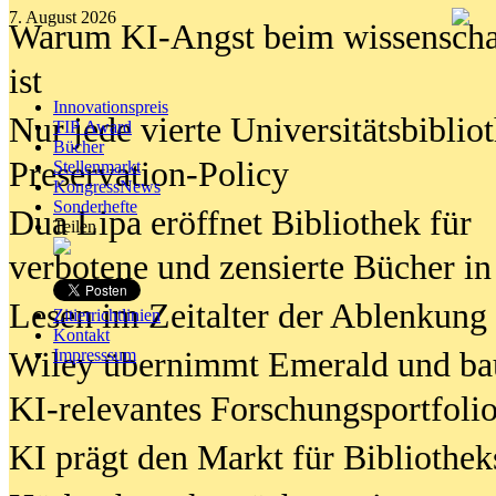
7. August 2026
Warum KI-Angst beim wissenschaft
ist
Innovationspreis
Nur jede vierte Universitätsbibliot
TIP Award
Bücher
Preservation-Policy
Stellenmarkt
KongressNews
Sonderhefte
Dua Lipa eröffnet Bibliothek für
Teilen
verbotene und zensierte Bücher in
Lesen im Zeitalter der Ablenkung
Zitierrichtlinien
Kontakt
Wiley übernimmt Emerald und ba
Impresssum
KI-relevantes Forschungsportfolio
KI prägt den Markt für Bibliothe