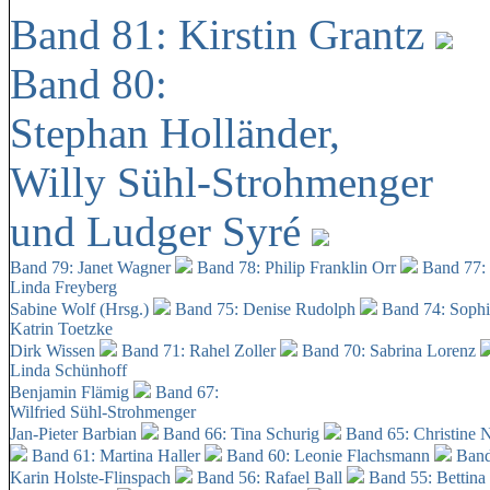
Band 81: Kirstin Grantz
Band 80:
Stephan Holländer,
Willy Sühl-Strohmenger
und Ludger Syré
Band 79: Janet Wagner
Band 78: Philip Franklin Orr
Band 77:
Linda Freyberg
Sabine Wolf (Hrsg.)
Band 75: Denise Rudolph
Band 74: Soph
Katrin Toetzke
Dirk Wissen
Band 71: Rahel Zoller
Band 70: Sabrina Lorenz
Linda Schünhoff
Benjamin Flämig
Band 67:
Wilfried Sühl-Strohmenger
Jan-Pieter Barbian
Band 66: Tina Schurig
Band 65: Christine 
Band 61: Martina Haller
Band 60:
Leonie Flachsmann
Band
Karin Holste-Flinspach
Band 56: Rafael Ball
Band 55: Bettina