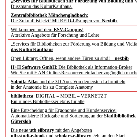
„Services für Bibliotheken zur Förderung von Bildung und Vi
angepasst
Dussmann das KulturKaufhaus.
Zentralbibliothek Mönchengladbach:
Wissenschaftskommunikati
Die Zukunft ist jetzt! Mit RFID-Lösungen von
Nexbib
.
Willkommen auf dem
ESV-Campus
!
konstruktiv!
Attraktive Angebote für Forschung und Lehre
„Services für Bibliotheken zur Förderung von Bildung und Vielfa
Mohr Siebeck übernimmt
das KulturKaufhaus
Open Library: Öffnen, wenn andere Türen zu sind! –
nexbib
und die Zeitschrift für 
H+H Software GmbH
: Die Bibliothek als Information-Broker
Wie Sie mit HAN Online-Ressourcen einfacher zugänglich mach
Francke Attempto
Sobotta Atlas
und die 3D App: Von den ersten Lehrmitteln
in der Anatomie bis zu Complete Anatomy
EBSCO Information Servic
bibliotheca
: DIGITAL – MOBIL – VERNETZT
Recherchefunktionen in
Ein rundes Bibliothekserlebnis für alle
Eine Entscheidung für Ergonomie und Kundenservice:
Automatisierte Rückgabe und Sortierung an der
Stadtbibliothek
Sorbisches Institut neu 
Gütersloh
Geschichte und kulturell
Die neue
utb elibrary
mit den Angeboten
utb-studi-e-book
und
scholars-e-library
geht an den Start