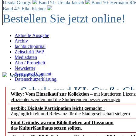
Ursula Georgy
Band 51: Ursula Jaksch
Band 50:
Hermann Rös
Band 47: Eike Kleiner
Bestellen Sie jetzt online!
Aktuelle Ausgabe
Archiv
fachbuchjournal
Zeitschrift IWP
Mediadaten
Abo / Probeheft
Newsletter
Sponsored Content
WEITERE NEWS
Datenschutzerklärung
Schule und KI: Große Ch
Wiley: Vom Einzelkauf zur Kollektion
– mit kuratierten Lizen
effizienter werden und die Studierenden besser versorgen
Voraussetzungen
nexbib: Digitale Partizipation leicht gemacht
–
Zugänglichkeit und Relevanz für die Stadtgesellschaft steigern
Erfolgreiches erstes Hal
Fünf Gründe, warum Bibliotheken auf Dussmann
Segment Research – Ausb
das KulturKaufhaus setzen sollten.