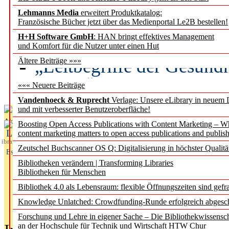
Lehmanns Media
erweitert Produktkatalog:
Künstliche Intelligenz a
Französische Bücher jetzt über das Medienportal Le2B bestellen!
besser zu verstehen
H+H Software GmbH
: HAN bringt effektives Management
und Komfort für die Nutzer unter einen Hut
„Leitbegriffe der Gesund
Ältere Beiträge »»»
des BIÖG erscheinen Ope
««« Neuere Beiträge
Vandenhoeck & Ruprecht
Verlage: Unsere eLibrary in neuem 
und mit verbesserter Benutzeroberfläche!
Aktuelles aus
Boosting Open Access Publications with Content Marketing – 
L
content marketing matters to open access publications and publish
ibrary
Zeutschel Buchscanner OS Q: Digitalisierung in höchster Qualitä
Essentials
Bibliotheken verändern | Transforming Libraries
Bibliotheken für Menschen
Bibliothek 4.0 als Lebensraum: flexible Öffnungszeiten sind gefra
Knowledge Unlatched: Crowdfunding-Runde erfolgreich abgesc
Forschung und Lehre in eigener Sache – Die Bibliothekwissensc
an der Hochschule für Technik und Wirtschaft HTW Chur