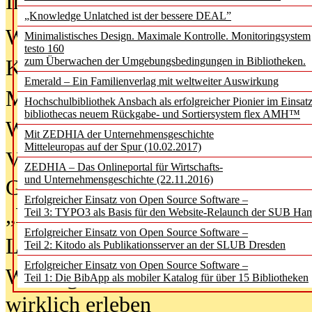
In der Ausgabe
06/2026
(August 20
„Knowledge Unlatched ist der bessere DEAL”
Was Hochschul­bibliotheken von i
Minimalistisches Design. Maximale Kontrolle. Monitoringsystem
testo 160
zum Überwachen der Umgebungsbedingungen in Bibliotheken.
Kinder in der digitalen Welt
Emerald – Ein Familienverlag mit weltweiter Auswirkung
Metadaten als Infrastruktur
Hochschulbibliothek Ansbach als erfolgreicher Pionier im Einsat
bibliothecas neuem Rückgabe- und Sortiersystem flex AMH™
Wenn Bots katalogisieren
Mit ZEDHIA der Unternehmensgeschichte
Mitteleuropas auf der Spur (10.02.2017)
Von Abschlusskleidern bis
ZEDHIA – Das Onlineportal für Wirtschafts-
und Unternehmensgeschichte (22.11.2016)
Geisterjagd-Ausrüstung in der
Erfolgreicher Einsatz von Open Source Software –
„Library of Things“ unterwegs
Teil 3: TYPO3 als Basis für den Website-Relaunch der SUB Ha
Erfolgreicher Einsatz von Open Source Software –
Lesen als Infrastrukturaufgabe
Teil 2: Kitodo als Publikationsserver an der SLUB Dresden
Erfolgreicher Einsatz von Open Source Software –
Wie Jugendliche Social Media
Teil 1: Die BibApp als mobiler Katalog für über 15 Bibliotheken
wirklich erleben