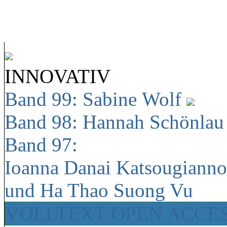
INNOVATIV
Band 99: Sabine Wolf
Band 98: Hannah Schönla
Band 97:
Ioanna Danai Katsougiann
und Ha Thao Suong Vu
VOLLTEXT OPEN ACCE