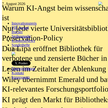
7. August 2026
Warum KI-Angst beim wissenschaft
ist
Innovationspreis
Nur jede vierte Universitätsbibliot
TIP Award
Bücher
Preservation-Policy
Stellenmarkt
KongressNews
Sonderhefte
Dua Lipa eröffnet Bibliothek für
Teilen
verbotene und zensierte Bücher in
Lesen im Zeitalter der Ablenkung
Zitierrichtlinien
Kontakt
Wiley übernimmt Emerald und ba
Impresssum
KI-relevantes Forschungsportfolio
KI prägt den Markt für Bibliothe