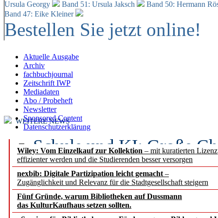
Ursula Georgy
Band 51: Ursula Jaksch
Band 50:
Hermann Rös
Band 47: Eike Kleiner
Bestellen Sie jetzt online!
Aktuelle Ausgabe
Archiv
fachbuchjournal
Zeitschrift IWP
Mediadaten
Abo / Probeheft
Newsletter
Sponsored Content
WEITERE NEWS
Datenschutzerklärung
Schule und KI: Große Ch
Wiley: Vom Einzelkauf zur Kollektion
– mit kuratierten Lizen
effizienter werden und die Studierenden besser versorgen
Voraussetzungen
nexbib: Digitale Partizipation leicht gemacht
–
Zugänglichkeit und Relevanz für die Stadtgesellschaft steigern
Erfolgreiches erstes Hal
Fünf Gründe, warum Bibliotheken auf Dussmann
Segment Research – Ausb
das KulturKaufhaus setzen sollten.