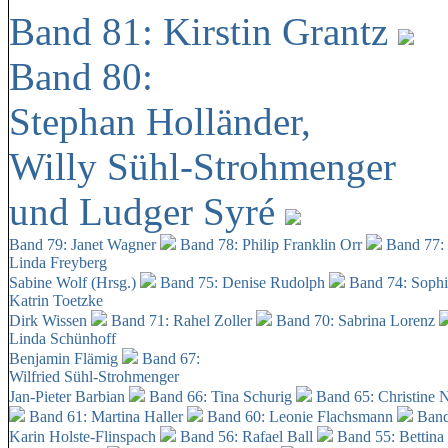
Band 81: Kirstin Grantz
Band 80:
Stephan Holländer,
Willy Sühl-Strohmenger
und Ludger Syré
Band 79: Janet Wagner
Band 78: Philip Franklin Orr
Band 77:
Linda Freyberg
Sabine Wolf (Hrsg.)
Band 75: Denise Rudolph
Band 74: Soph
Katrin Toetzke
Dirk Wissen
Band 71: Rahel Zoller
Band 70: Sabrina Lorenz
Linda Schünhoff
Benjamin Flämig
Band 67:
Wilfried Sühl-Strohmenger
Jan-Pieter Barbian
Band 66: Tina Schurig
Band 65: Christine 
Band 61: Martina Haller
Band 60:
Leonie Flachsmann
Band
Karin Holste-Flinspach
Band 56: Rafael Ball
Band 55: Bettina