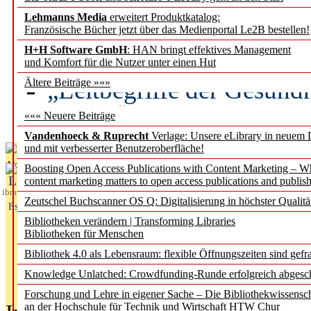
Lehmanns Media
erweitert Produktkatalog:
Künstliche Intelligenz a
Französische Bücher jetzt über das Medienportal Le2B bestellen!
besser zu verstehen
H+H Software GmbH
: HAN bringt effektives Management
und Komfort für die Nutzer unter einen Hut
„Leitbegriffe der Gesund
Ältere Beiträge »»»
des BIÖG erscheinen Ope
««« Neuere Beiträge
Vandenhoeck & Ruprecht
Verlage: Unsere eLibrary in neuem 
und mit verbesserter Benutzeroberfläche!
Aktuelles aus
Boosting Open Access Publications with Content Marketing – 
L
content marketing matters to open access publications and publish
ibrary
Zeutschel Buchscanner OS Q: Digitalisierung in höchster Qualitä
Essentials
Bibliotheken verändern | Transforming Libraries
Bibliotheken für Menschen
Bibliothek 4.0 als Lebensraum: flexible Öffnungszeiten sind gefra
Knowledge Unlatched: Crowdfunding-Runde erfolgreich abgesc
Forschung und Lehre in eigener Sache – Die Bibliothekwissensc
an der Hochschule für Technik und Wirtschaft HTW Chur