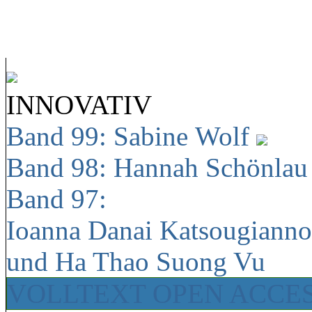
INNOVATIV
Band 99: Sabine Wolf
Band 98: Hannah Schönla
Band 97:
Ioanna Danai Katsougiann
und Ha Thao Suong Vu
VOLLTEXT OPEN ACCE