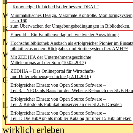
In der Ausgabe
06/2026
(August 20
„Knowledge Unlatched ist der bessere DEAL”
Was Hochschul­bibliotheken von i
Minimalistisches Design. Maximale Kontrolle. Monitoringsystem
testo 160
zum Überwachen der Umgebungsbedingungen in Bibliotheken.
Kinder in der digitalen Welt
Emerald – Ein Familienverlag mit weltweiter Auswirkung
Metadaten als Infrastruktur
Hochschulbibliothek Ansbach als erfolgreicher Pionier im Einsat
bibliothecas neuem Rückgabe- und Sortiersystem flex AMH™
Wenn Bots katalogisieren
Mit ZEDHIA der Unternehmensgeschichte
Mitteleuropas auf der Spur (10.02.2017)
Von Abschlusskleidern bis
ZEDHIA – Das Onlineportal für Wirtschafts-
und Unternehmensgeschichte (22.11.2016)
Geisterjagd-Ausrüstung in der
Erfolgreicher Einsatz von Open Source Software –
„Library of Things“ unterwegs
Teil 3: TYPO3 als Basis für den Website-Relaunch der SUB Ha
Erfolgreicher Einsatz von Open Source Software –
Lesen als Infrastrukturaufgabe
Teil 2: Kitodo als Publikationsserver an der SLUB Dresden
Erfolgreicher Einsatz von Open Source Software –
Wie Jugendliche Social Media
Teil 1: Die BibApp als mobiler Katalog für über 15 Bibliotheken
wirklich erleben