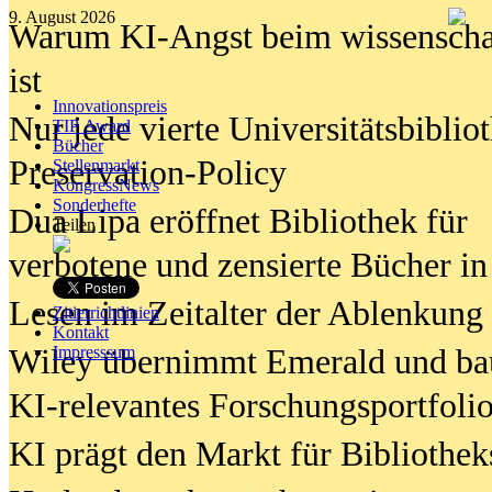
9. August 2026
Warum KI-Angst beim wissenschaft
ist
Innovationspreis
Nur jede vierte Universitätsbibliot
TIP Award
Bücher
Preservation-Policy
Stellenmarkt
KongressNews
Sonderhefte
Dua Lipa eröffnet Bibliothek für
Teilen
verbotene und zensierte Bücher in
Lesen im Zeitalter der Ablenkung
Zitierrichtlinien
Kontakt
Wiley übernimmt Emerald und ba
Impresssum
KI-relevantes Forschungsportfolio
KI prägt den Markt für Bibliothe