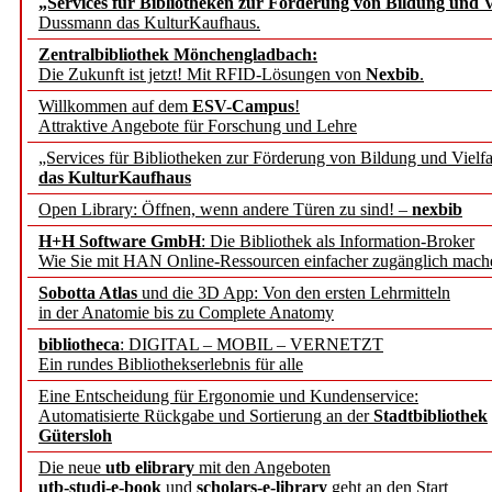
„Services für Bibliotheken zur Förderung von Bildung und Vi
angepasst
Dussmann das KulturKaufhaus.
Zentralbibliothek Mönchengladbach:
Wissenschaftskommunikati
Die Zukunft ist jetzt! Mit RFID-Lösungen von
Nexbib
.
Willkommen auf dem
ESV-Campus
!
konstruktiv!
Attraktive Angebote für Forschung und Lehre
„Services für Bibliotheken zur Förderung von Bildung und Vielfa
Mohr Siebeck übernimmt
das KulturKaufhaus
Open Library: Öffnen, wenn andere Türen zu sind! –
nexbib
und die Zeitschrift für 
H+H Software GmbH
: Die Bibliothek als Information-Broker
Wie Sie mit HAN Online-Ressourcen einfacher zugänglich mach
Francke Attempto
Sobotta Atlas
und die 3D App: Von den ersten Lehrmitteln
in der Anatomie bis zu Complete Anatomy
EBSCO Information Servic
bibliotheca
: DIGITAL – MOBIL – VERNETZT
Recherchefunktionen in
Ein rundes Bibliothekserlebnis für alle
Eine Entscheidung für Ergonomie und Kundenservice:
Automatisierte Rückgabe und Sortierung an der
Stadtbibliothek
Sorbisches Institut neu 
Gütersloh
Geschichte und kulturell
Die neue
utb elibrary
mit den Angeboten
utb-studi-e-book
und
scholars-e-library
geht an den Start