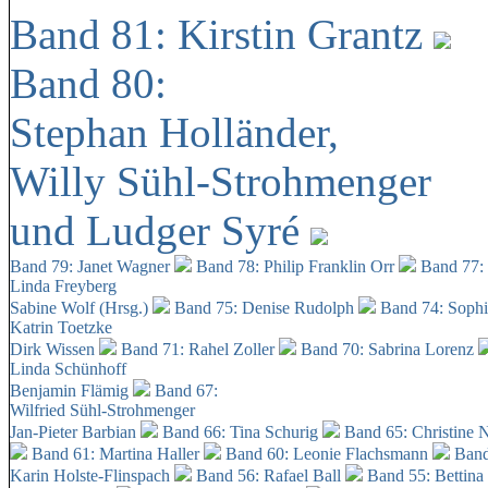
Band 81: Kirstin Grantz
Band 80:
Stephan Holländer,
Willy Sühl-Strohmenger
und Ludger Syré
Band 79: Janet Wagner
Band 78: Philip Franklin Orr
Band 77:
Linda Freyberg
Sabine Wolf (Hrsg.)
Band 75: Denise Rudolph
Band 74: Soph
Katrin Toetzke
Dirk Wissen
Band 71: Rahel Zoller
Band 70: Sabrina Lorenz
Linda Schünhoff
Benjamin Flämig
Band 67:
Wilfried Sühl-Strohmenger
Jan-Pieter Barbian
Band 66: Tina Schurig
Band 65: Christine 
Band 61: Martina Haller
Band 60:
Leonie Flachsmann
Band
Karin Holste-Flinspach
Band 56: Rafael Ball
Band 55: Bettina