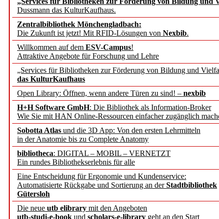
„Services für Bibliotheken zur Förderung von Bildung und Vi
angepasst
Dussmann das KulturKaufhaus.
Zentralbibliothek Mönchengladbach:
Wissenschaftskommunikati
Die Zukunft ist jetzt! Mit RFID-Lösungen von
Nexbib
.
Willkommen auf dem
ESV-Campus
!
konstruktiv!
Attraktive Angebote für Forschung und Lehre
„Services für Bibliotheken zur Förderung von Bildung und Vielfa
Mohr Siebeck übernimmt
das KulturKaufhaus
Open Library: Öffnen, wenn andere Türen zu sind! –
nexbib
und die Zeitschrift für 
H+H Software GmbH
: Die Bibliothek als Information-Broker
Wie Sie mit HAN Online-Ressourcen einfacher zugänglich mach
Francke Attempto
Sobotta Atlas
und die 3D App: Von den ersten Lehrmitteln
in der Anatomie bis zu Complete Anatomy
EBSCO Information Servic
bibliotheca
: DIGITAL – MOBIL – VERNETZT
Recherchefunktionen in
Ein rundes Bibliothekserlebnis für alle
Eine Entscheidung für Ergonomie und Kundenservice:
Automatisierte Rückgabe und Sortierung an der
Stadtbibliothek
Sorbisches Institut neu 
Gütersloh
Geschichte und kulturell
Die neue
utb elibrary
mit den Angeboten
utb-studi-e-book
und
scholars-e-library
geht an den Start