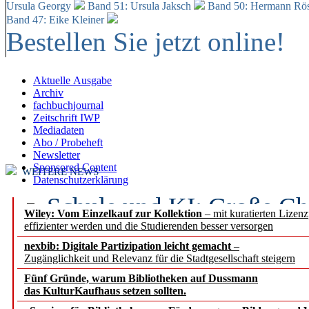
Ursula Georgy
Band 51: Ursula Jaksch
Band 50:
Hermann Rös
Band 47: Eike Kleiner
Bestellen Sie jetzt online!
Aktuelle Ausgabe
Archiv
fachbuchjournal
Zeitschrift IWP
Mediadaten
Abo / Probeheft
Newsletter
Sponsored Content
WEITERE NEWS
Datenschutzerklärung
Schule und KI: Große Ch
Wiley: Vom Einzelkauf zur Kollektion
– mit kuratierten Lizen
effizienter werden und die Studierenden besser versorgen
Voraussetzungen
nexbib: Digitale Partizipation leicht gemacht
–
Zugänglichkeit und Relevanz für die Stadtgesellschaft steigern
Erfolgreiches erstes Hal
Fünf Gründe, warum Bibliotheken auf Dussmann
Segment Research – Ausb
das KulturKaufhaus setzen sollten.