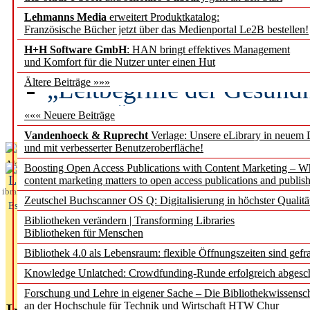
Lehmanns Media
erweitert Produktkatalog:
Künstliche Intelligenz a
Französische Bücher jetzt über das Medienportal Le2B bestellen!
besser zu verstehen
H+H Software GmbH
: HAN bringt effektives Management
und Komfort für die Nutzer unter einen Hut
„Leitbegriffe der Gesund
Ältere Beiträge »»»
des BIÖG erscheinen Ope
««« Neuere Beiträge
Vandenhoeck & Ruprecht
Verlage: Unsere eLibrary in neuem 
und mit verbesserter Benutzeroberfläche!
Aktuelles aus
Boosting Open Access Publications with Content Marketing – 
L
content marketing matters to open access publications and publish
ibrary
Zeutschel Buchscanner OS Q: Digitalisierung in höchster Qualitä
Essentials
Bibliotheken verändern | Transforming Libraries
Bibliotheken für Menschen
Bibliothek 4.0 als Lebensraum: flexible Öffnungszeiten sind gefra
Knowledge Unlatched: Crowdfunding-Runde erfolgreich abgesc
Forschung und Lehre in eigener Sache – Die Bibliothekwissensc
an der Hochschule für Technik und Wirtschaft HTW Chur