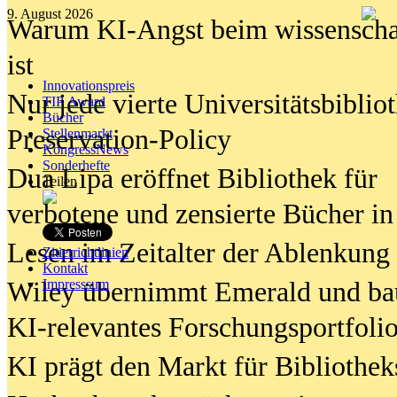
9. August 2026
Warum KI-Angst beim wissenschaft
ist
Innovationspreis
Nur jede vierte Universitätsbibliot
TIP Award
Bücher
Preservation-Policy
Stellenmarkt
KongressNews
Sonderhefte
Dua Lipa eröffnet Bibliothek für
Teilen
verbotene und zensierte Bücher in
Lesen im Zeitalter der Ablenkung
Zitierrichtlinien
Kontakt
Wiley übernimmt Emerald und ba
Impresssum
KI-relevantes Forschungsportfolio
KI prägt den Markt für Bibliothe