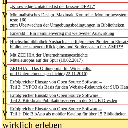
In der Ausgabe
06/2026
(August 20
„Knowledge Unlatched ist der bessere DEAL”
Was Hochschul­bibliotheken von i
Minimalistisches Design. Maximale Kontrolle. Monitoringsystem
testo 160
zum Überwachen der Umgebungsbedingungen in Bibliotheken.
Kinder in der digitalen Welt
Emerald – Ein Familienverlag mit weltweiter Auswirkung
Metadaten als Infrastruktur
Hochschulbibliothek Ansbach als erfolgreicher Pionier im Einsat
bibliothecas neuem Rückgabe- und Sortiersystem flex AMH™
Wenn Bots katalogisieren
Mit ZEDHIA der Unternehmensgeschichte
Mitteleuropas auf der Spur (10.02.2017)
Von Abschlusskleidern bis
ZEDHIA – Das Onlineportal für Wirtschafts-
und Unternehmensgeschichte (22.11.2016)
Geisterjagd-Ausrüstung in der
Erfolgreicher Einsatz von Open Source Software –
„Library of Things“ unterwegs
Teil 3: TYPO3 als Basis für den Website-Relaunch der SUB Ha
Erfolgreicher Einsatz von Open Source Software –
Lesen als Infrastrukturaufgabe
Teil 2: Kitodo als Publikationsserver an der SLUB Dresden
Erfolgreicher Einsatz von Open Source Software –
Wie Jugendliche Social Media
Teil 1: Die BibApp als mobiler Katalog für über 15 Bibliotheken
wirklich erleben