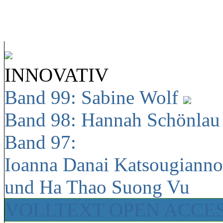
INNOVATIV
Band 99: Sabine Wolf
Band 98: Hannah Schönla
Band 97:
Ioanna Danai Katsougiann
und Ha Thao Suong Vu
VOLLTEXT OPEN ACCE