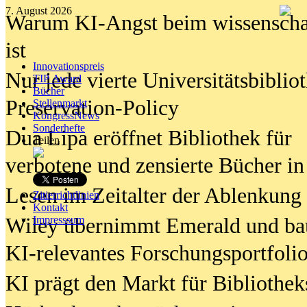
7. August 2026
Warum KI-Angst beim wissenschaft
ist
Innovationspreis
Nur jede vierte Universitätsbibliot
TIP Award
Bücher
Preservation-Policy
Stellenmarkt
KongressNews
Sonderhefte
Dua Lipa eröffnet Bibliothek für
Teilen
verbotene und zensierte Bücher in
Lesen im Zeitalter der Ablenkung
Zitierrichtlinien
Kontakt
Wiley übernimmt Emerald und ba
Impresssum
KI-relevantes Forschungsportfolio
KI prägt den Markt für Bibliothe