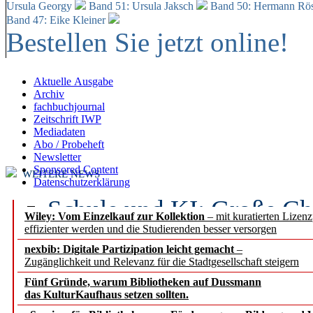
Ursula Georgy
Band 51: Ursula Jaksch
Band 50:
Hermann Rös
Band 47: Eike Kleiner
Bestellen Sie jetzt online!
Aktuelle Ausgabe
Archiv
fachbuchjournal
Zeitschrift IWP
Mediadaten
Abo / Probeheft
Newsletter
Sponsored Content
WEITERE NEWS
Datenschutzerklärung
Schule und KI: Große Ch
Wiley: Vom Einzelkauf zur Kollektion
– mit kuratierten Lizen
effizienter werden und die Studierenden besser versorgen
Voraussetzungen
nexbib: Digitale Partizipation leicht gemacht
–
Zugänglichkeit und Relevanz für die Stadtgesellschaft steigern
Erfolgreiches erstes Hal
Fünf Gründe, warum Bibliotheken auf Dussmann
Segment Research – Ausb
das KulturKaufhaus setzen sollten.