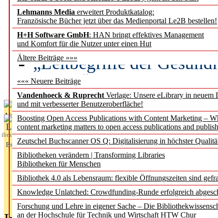
Lehmanns Media
erweitert Produktkatalog:
Künstliche Intelligenz a
Französische Bücher jetzt über das Medienportal Le2B bestellen!
besser zu verstehen
H+H Software GmbH
: HAN bringt effektives Management
und Komfort für die Nutzer unter einen Hut
„Leitbegriffe der Gesund
Ältere Beiträge »»»
des BIÖG erscheinen Ope
««« Neuere Beiträge
Vandenhoeck & Ruprecht
Verlage: Unsere eLibrary in neuem 
und mit verbesserter Benutzeroberfläche!
Aktuelles aus
Boosting Open Access Publications with Content Marketing – 
L
content marketing matters to open access publications and publish
ibrary
Zeutschel Buchscanner OS Q: Digitalisierung in höchster Qualitä
Essentials
Bibliotheken verändern | Transforming Libraries
Bibliotheken für Menschen
Bibliothek 4.0 als Lebensraum: flexible Öffnungszeiten sind gefra
Knowledge Unlatched: Crowdfunding-Runde erfolgreich abgesc
Forschung und Lehre in eigener Sache – Die Bibliothekwissensc
an der Hochschule für Technik und Wirtschaft HTW Chur