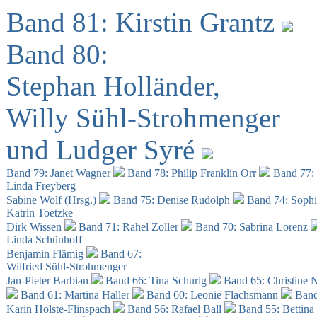
Band 81: Kirstin Grantz
Band 80:
Stephan Holländer,
Willy Sühl-Strohmenger
und Ludger Syré
Band 79: Janet Wagner
Band 78: Philip Franklin Orr
Band 77:
Linda Freyberg
Sabine Wolf (Hrsg.)
Band 75: Denise Rudolph
Band 74: Soph
Katrin Toetzke
Dirk Wissen
Band 71: Rahel Zoller
Band 70: Sabrina Lorenz
Linda Schünhoff
Benjamin Flämig
Band 67:
Wilfried Sühl-Strohmenger
Jan-Pieter Barbian
Band 66: Tina Schurig
Band 65: Christine 
Band 61: Martina Haller
Band 60:
Leonie Flachsmann
Band
Karin Holste-Flinspach
Band 56: Rafael Ball
Band 55: Bettina