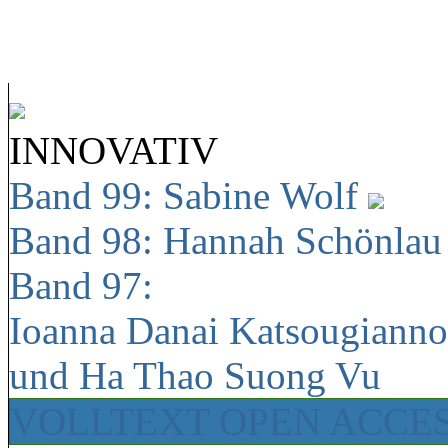
INNOVATIV
Band 99: Sabine Wolf
Band 98: Hannah Schönla
Band 97:
Ioanna Danai Katsougiann
und Ha Thao Suong Vu
VOLLTEXT OPEN ACCE