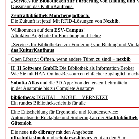
„Services für Bibliotheken zur Förderung von Bildung und Vi
angepasst
Dussmann das KulturKaufhaus.
Zentralbibliothek Mönchengladbach:
Wissenschaftskommunikati
Die Zukunft ist jetzt! Mit RFID-Lösungen von
Nexbib
.
Willkommen auf dem
ESV-Campus
!
konstruktiv!
Attraktive Angebote für Forschung und Lehre
„Services für Bibliotheken zur Förderung von Bildung und Vielfa
Mohr Siebeck übernimmt
das KulturKaufhaus
Open Library: Öffnen, wenn andere Türen zu sind! –
nexbib
und die Zeitschrift für 
H+H Software GmbH
: Die Bibliothek als Information-Broker
Wie Sie mit HAN Online-Ressourcen einfacher zugänglich mach
Francke Attempto
Sobotta Atlas
und die 3D App: Von den ersten Lehrmitteln
in der Anatomie bis zu Complete Anatomy
EBSCO Information Servic
bibliotheca
: DIGITAL – MOBIL – VERNETZT
Recherchefunktionen in
Ein rundes Bibliothekserlebnis für alle
Eine Entscheidung für Ergonomie und Kundenservice:
Automatisierte Rückgabe und Sortierung an der
Stadtbibliothek
Sorbisches Institut neu 
Gütersloh
Geschichte und kulturell
Die neue
utb elibrary
mit den Angeboten
utb-studi-e-book
und
scholars-e-library
geht an den Start