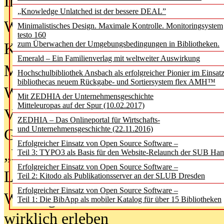
In der Ausgabe
06/2026
(August 20
„Knowledge Unlatched ist der bessere DEAL”
Was Hochschul­bibliotheken von i
Minimalistisches Design. Maximale Kontrolle. Monitoringsystem
testo 160
zum Überwachen der Umgebungsbedingungen in Bibliotheken.
Kinder in der digitalen Welt
Emerald – Ein Familienverlag mit weltweiter Auswirkung
Metadaten als Infrastruktur
Hochschulbibliothek Ansbach als erfolgreicher Pionier im Einsat
bibliothecas neuem Rückgabe- und Sortiersystem flex AMH™
Wenn Bots katalogisieren
Mit ZEDHIA der Unternehmensgeschichte
Mitteleuropas auf der Spur (10.02.2017)
Von Abschlusskleidern bis
ZEDHIA – Das Onlineportal für Wirtschafts-
und Unternehmensgeschichte (22.11.2016)
Geisterjagd-Ausrüstung in der
Erfolgreicher Einsatz von Open Source Software –
„Library of Things“ unterwegs
Teil 3: TYPO3 als Basis für den Website-Relaunch der SUB Ha
Erfolgreicher Einsatz von Open Source Software –
Lesen als Infrastrukturaufgabe
Teil 2: Kitodo als Publikationsserver an der SLUB Dresden
Erfolgreicher Einsatz von Open Source Software –
Wie Jugendliche Social Media
Teil 1: Die BibApp als mobiler Katalog für über 15 Bibliotheken
wirklich erleben