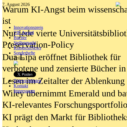
7. August 2026
Warum KI-Angst beim wissenschaft
ist
Innovationspreis
Nur jede vierte Universitätsbibliot
TIP Award
Bücher
Preservation-Policy
Stellenmarkt
KongressNews
Sonderhefte
Dua Lipa eröffnet Bibliothek für
Teilen
verbotene und zensierte Bücher in
Lesen im Zeitalter der Ablenkung
Zitierrichtlinien
Kontakt
Wiley übernimmt Emerald und ba
Impresssum
KI-relevantes Forschungsportfolio
KI prägt den Markt für Bibliothe