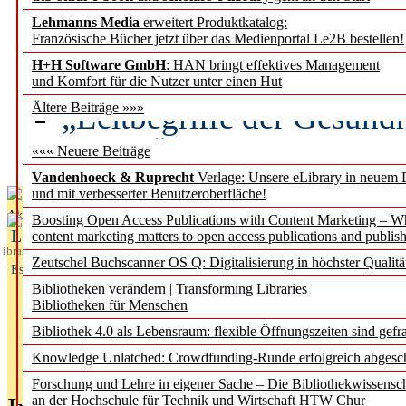
Lehmanns Media
erweitert Produktkatalog:
Künstliche Intelligenz a
Französische Bücher jetzt über das Medienportal Le2B bestellen!
besser zu verstehen
H+H Software GmbH
: HAN bringt effektives Management
und Komfort für die Nutzer unter einen Hut
„Leitbegriffe der Gesund
Ältere Beiträge »»»
des BIÖG erscheinen Ope
««« Neuere Beiträge
Vandenhoeck & Ruprecht
Verlage: Unsere eLibrary in neuem 
und mit verbesserter Benutzeroberfläche!
Aktuelles aus
Boosting Open Access Publications with Content Marketing – 
L
content marketing matters to open access publications and publish
ibrary
Zeutschel Buchscanner OS Q: Digitalisierung in höchster Qualitä
Essentials
Bibliotheken verändern | Transforming Libraries
Bibliotheken für Menschen
Bibliothek 4.0 als Lebensraum: flexible Öffnungszeiten sind gefra
Knowledge Unlatched: Crowdfunding-Runde erfolgreich abgesc
Forschung und Lehre in eigener Sache – Die Bibliothekwissensc
an der Hochschule für Technik und Wirtschaft HTW Chur