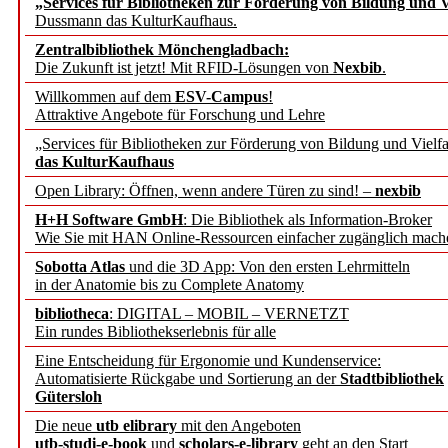
„Services für Bibliotheken zur Förderung von Bildung und Vi
angepasst
Dussmann das KulturKaufhaus.
Zentralbibliothek Mönchengladbach:
Wissenschaftskommunikati
Die Zukunft ist jetzt! Mit RFID-Lösungen von
Nexbib
.
Willkommen auf dem
ESV-Campus
!
konstruktiv!
Attraktive Angebote für Forschung und Lehre
„Services für Bibliotheken zur Förderung von Bildung und Vielfa
Mohr Siebeck übernimmt
das KulturKaufhaus
Open Library: Öffnen, wenn andere Türen zu sind! –
nexbib
und die Zeitschrift für 
H+H Software GmbH
: Die Bibliothek als Information-Broker
Wie Sie mit HAN Online-Ressourcen einfacher zugänglich mach
Francke Attempto
Sobotta Atlas
und die 3D App: Von den ersten Lehrmitteln
in der Anatomie bis zu Complete Anatomy
EBSCO Information Servic
bibliotheca
: DIGITAL – MOBIL – VERNETZT
Recherchefunktionen in
Ein rundes Bibliothekserlebnis für alle
Eine Entscheidung für Ergonomie und Kundenservice:
Automatisierte Rückgabe und Sortierung an der
Stadtbibliothek
Sorbisches Institut neu 
Gütersloh
Geschichte und kulturell
Die neue
utb elibrary
mit den Angeboten
utb-studi-e-book
und
scholars-e-library
geht an den Start