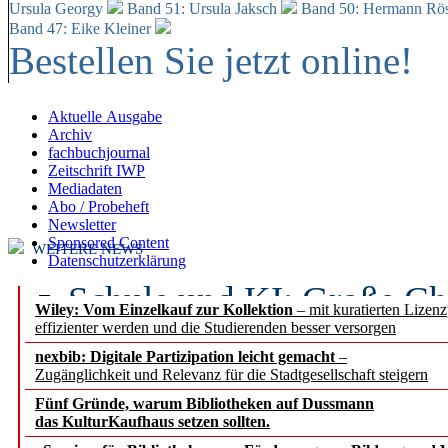
Ursula Georgy
Band 51: Ursula Jaksch
Band 50:
Hermann Rös
Band 47: Eike Kleiner
Bestellen Sie jetzt online!
Aktuelle Ausgabe
Archiv
fachbuchjournal
Zeitschrift IWP
Mediadaten
Abo / Probeheft
Newsletter
Sponsored Content
WEITERE NEWS
Datenschutzerklärung
Schule und KI: Große Ch
Wiley: Vom Einzelkauf zur Kollektion
– mit kuratierten Lizen
effizienter werden und die Studierenden besser versorgen
Voraussetzungen
nexbib: Digitale Partizipation leicht gemacht
–
Zugänglichkeit und Relevanz für die Stadtgesellschaft steigern
Erfolgreiches erstes Hal
Fünf Gründe, warum Bibliotheken auf Dussmann
Segment Research – Ausb
das KulturKaufhaus setzen sollten.