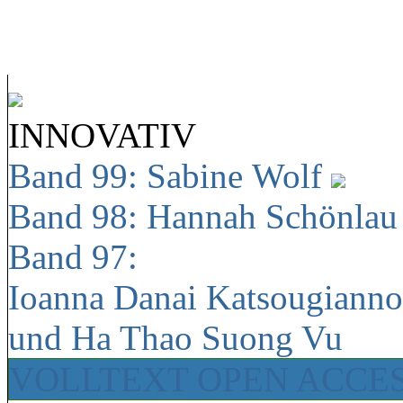
INNOVATIV
Band 99: Sabine Wolf
Band 98: Hannah Schönla
Band 97:
Ioanna Danai Katsougiann
und Ha Thao Suong Vu
VOLLTEXT OPEN ACCE