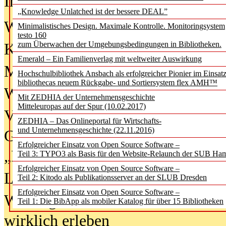
In der Ausgabe
06/2026
(August 20
„Knowledge Unlatched ist der bessere DEAL”
Was Hochschul­bibliotheken von i
Minimalistisches Design. Maximale Kontrolle. Monitoringsystem
testo 160
zum Überwachen der Umgebungsbedingungen in Bibliotheken.
Kinder in der digitalen Welt
Emerald – Ein Familienverlag mit weltweiter Auswirkung
Metadaten als Infrastruktur
Hochschulbibliothek Ansbach als erfolgreicher Pionier im Einsat
bibliothecas neuem Rückgabe- und Sortiersystem flex AMH™
Wenn Bots katalogisieren
Mit ZEDHIA der Unternehmensgeschichte
Mitteleuropas auf der Spur (10.02.2017)
Von Abschlusskleidern bis
ZEDHIA – Das Onlineportal für Wirtschafts-
und Unternehmensgeschichte (22.11.2016)
Geisterjagd-Ausrüstung in der
Erfolgreicher Einsatz von Open Source Software –
„Library of Things“ unterwegs
Teil 3: TYPO3 als Basis für den Website-Relaunch der SUB Ha
Erfolgreicher Einsatz von Open Source Software –
Lesen als Infrastrukturaufgabe
Teil 2: Kitodo als Publikationsserver an der SLUB Dresden
Erfolgreicher Einsatz von Open Source Software –
Wie Jugendliche Social Media
Teil 1: Die BibApp als mobiler Katalog für über 15 Bibliotheken
wirklich erleben