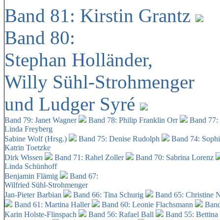
Band 81: Kirstin Grantz
Band 80:
Stephan Holländer,
Willy Sühl-Strohmenger
und Ludger Syré
Band 79: Janet Wagner
Band 78: Philip Franklin Orr
Band 77:
Linda Freyberg
Sabine Wolf (Hrsg.)
Band 75: Denise Rudolph
Band 74: Soph
Katrin Toetzke
Dirk Wissen
Band 71: Rahel Zoller
Band 70: Sabrina Lorenz
Linda Schünhoff
Benjamin Flämig
Band 67:
Wilfried Sühl-Strohmenger
Jan-Pieter Barbian
Band 66: Tina Schurig
Band 65: Christine 
Band 61: Martina Haller
Band 60:
Leonie Flachsmann
Band
Karin Holste-Flinspach
Band 56: Rafael Ball
Band 55: Bettina