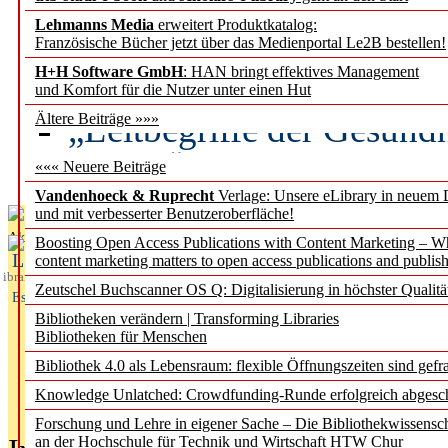
Lehmanns Media
erweitert Produktkatalog:
Künstliche Intelligenz a
Französische Bücher jetzt über das Medienportal Le2B bestellen!
besser zu verstehen
H+H Software GmbH
: HAN bringt effektives Management
und Komfort für die Nutzer unter einen Hut
„Leitbegriffe der Gesund
Ältere Beiträge »»»
des BIÖG erscheinen Ope
««« Neuere Beiträge
Vandenhoeck & Ruprecht
Verlage: Unsere eLibrary in neuem 
und mit verbesserter Benutzeroberfläche!
Aktuelles aus
Boosting Open Access Publications with Content Marketing – 
L
content marketing matters to open access publications and publish
ibrary
Zeutschel Buchscanner OS Q: Digitalisierung in höchster Qualitä
Essentials
Bibliotheken verändern | Transforming Libraries
Bibliotheken für Menschen
Bibliothek 4.0 als Lebensraum: flexible Öffnungszeiten sind gefra
Knowledge Unlatched: Crowdfunding-Runde erfolgreich abgesc
Forschung und Lehre in eigener Sache – Die Bibliothekwissensc
an der Hochschule für Technik und Wirtschaft HTW Chur