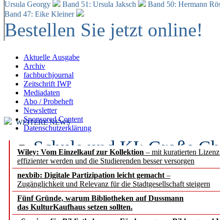
Ursula Georgy
Band 51: Ursula Jaksch
Band 50:
Hermann Rös
Band 47: Eike Kleiner
Bestellen Sie jetzt online!
Aktuelle Ausgabe
Archiv
fachbuchjournal
Zeitschrift IWP
Mediadaten
Abo / Probeheft
Newsletter
Sponsored Content
WEITERE NEWS
Datenschutzerklärung
Schule und KI: Große Ch
Wiley: Vom Einzelkauf zur Kollektion
– mit kuratierten Lizen
effizienter werden und die Studierenden besser versorgen
Voraussetzungen
nexbib: Digitale Partizipation leicht gemacht
–
Zugänglichkeit und Relevanz für die Stadtgesellschaft steigern
Erfolgreiches erstes Hal
Fünf Gründe, warum Bibliotheken auf Dussmann
Segment Research – Ausb
das KulturKaufhaus setzen sollten.