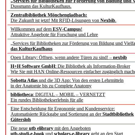
„Services für Bibliotheken zur Förderung von Bildung und Vi
angepasst
Dussmann das KulturKaufhaus.
Zentralbibliothek Mönchengladbach:
Wissenschaftskommunikati
Die Zukunft ist jetzt! Mit RFID-Lösungen von
Nexbib
.
Willkommen auf dem
ESV-Campus
!
konstruktiv!
Attraktive Angebote für Forschung und Lehre
„Services für Bibliotheken zur Förderung von Bildung und Vielfa
Mohr Siebeck übernimmt
das KulturKaufhaus
Open Library: Öffnen, wenn andere Türen zu sind! –
nexbib
und die Zeitschrift für 
H+H Software GmbH
: Die Bibliothek als Information-Broker
Wie Sie mit HAN Online-Ressourcen einfacher zugänglich mach
Francke Attempto
Sobotta Atlas
und die 3D App: Von den ersten Lehrmitteln
in der Anatomie bis zu Complete Anatomy
EBSCO Information Servic
bibliotheca
: DIGITAL – MOBIL – VERNETZT
Recherchefunktionen in
Ein rundes Bibliothekserlebnis für alle
Eine Entscheidung für Ergonomie und Kundenservice:
Automatisierte Rückgabe und Sortierung an der
Stadtbibliothek
Sorbisches Institut neu 
Gütersloh
Geschichte und kulturell
Die neue
utb elibrary
mit den Angeboten
utb-studi-e-book
und
scholars-e-library
geht an den Start