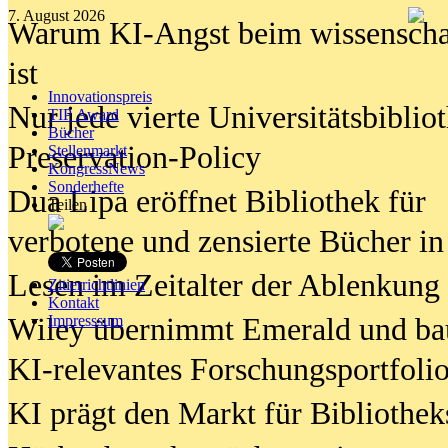
7. August 2026
Warum KI-Angst beim wissenschaft
ist
Innovationspreis
Nur jede vierte Universitätsbibliot
TIP Award
Bücher
Preservation-Policy
Stellenmarkt
KongressNews
Sonderhefte
Dua Lipa eröffnet Bibliothek für
Teilen
verbotene und zensierte Bücher in
Lesen im Zeitalter der Ablenkung
Zitierrichtlinien
Kontakt
Wiley übernimmt Emerald und ba
Impresssum
KI-relevantes Forschungsportfolio
KI prägt den Markt für Bibliothe