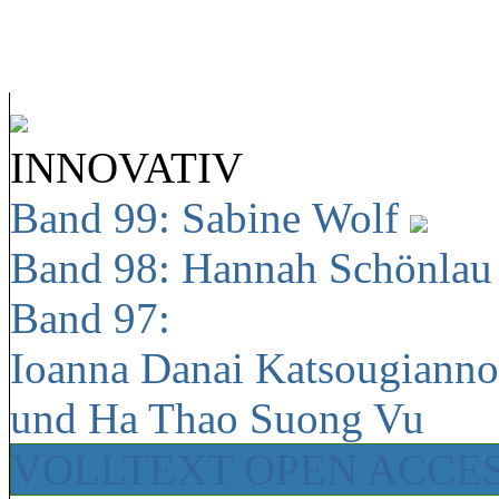
INNOVATIV
Band 99: Sabine Wolf
Band 98: Hannah Schönla
Band 97:
Ioanna Danai Katsougiann
und Ha Thao Suong Vu
VOLLTEXT OPEN ACCE