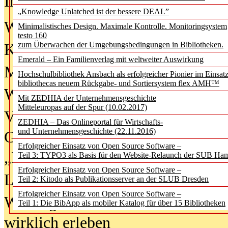
In der Ausgabe
06/2026
(August 20
„Knowledge Unlatched ist der bessere DEAL”
Was Hochschul­bibliotheken von i
Minimalistisches Design. Maximale Kontrolle. Monitoringsystem
testo 160
zum Überwachen der Umgebungsbedingungen in Bibliotheken.
Kinder in der digitalen Welt
Emerald – Ein Familienverlag mit weltweiter Auswirkung
Metadaten als Infrastruktur
Hochschulbibliothek Ansbach als erfolgreicher Pionier im Einsat
bibliothecas neuem Rückgabe- und Sortiersystem flex AMH™
Wenn Bots katalogisieren
Mit ZEDHIA der Unternehmensgeschichte
Mitteleuropas auf der Spur (10.02.2017)
Von Abschlusskleidern bis
ZEDHIA – Das Onlineportal für Wirtschafts-
und Unternehmensgeschichte (22.11.2016)
Geisterjagd-Ausrüstung in der
Erfolgreicher Einsatz von Open Source Software –
„Library of Things“ unterwegs
Teil 3: TYPO3 als Basis für den Website-Relaunch der SUB Ha
Erfolgreicher Einsatz von Open Source Software –
Lesen als Infrastrukturaufgabe
Teil 2: Kitodo als Publikationsserver an der SLUB Dresden
Erfolgreicher Einsatz von Open Source Software –
Wie Jugendliche Social Media
Teil 1: Die BibApp als mobiler Katalog für über 15 Bibliotheken
wirklich erleben