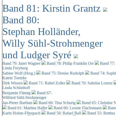
Band 81: Kirstin Grantz
Band 80:
Stephan Holländer,
Willy Sühl-Strohmenger
und Ludger Syré
Band 79: Janet Wagner
Band 78: Philip Franklin Orr
Band 77:
Linda Freyberg
Sabine Wolf (Hrsg.)
Band 75: Denise Rudolph
Band 74: Soph
Katrin Toetzke
Dirk Wissen
Band 71: Rahel Zoller
Band 70: Sabrina Lorenz
Linda Schünhoff
Benjamin Flämig
Band 67:
Wilfried Sühl-Strohmenger
Jan-Pieter Barbian
Band 66: Tina Schurig
Band 65: Christine 
Band 61: Martina Haller
Band 60:
Leonie Flachsmann
Band
Karin Holste-Flinspach
Band 56: Rafael Ball
Band 55: Bettina