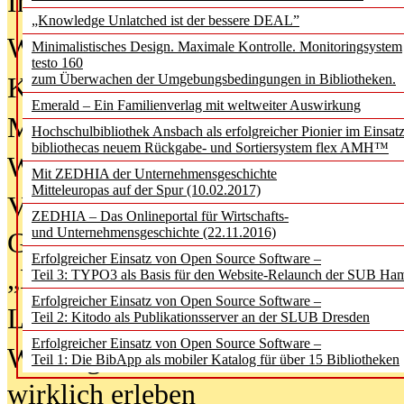
In der Ausgabe
06/2026
(August 20
„Knowledge Unlatched ist der bessere DEAL”
Was Hochschul­bibliotheken von i
Minimalistisches Design. Maximale Kontrolle. Monitoringsystem
testo 160
zum Überwachen der Umgebungsbedingungen in Bibliotheken.
Kinder in der digitalen Welt
Emerald – Ein Familienverlag mit weltweiter Auswirkung
Metadaten als Infrastruktur
Hochschulbibliothek Ansbach als erfolgreicher Pionier im Einsat
bibliothecas neuem Rückgabe- und Sortiersystem flex AMH™
Wenn Bots katalogisieren
Mit ZEDHIA der Unternehmensgeschichte
Mitteleuropas auf der Spur (10.02.2017)
Von Abschlusskleidern bis
ZEDHIA – Das Onlineportal für Wirtschafts-
und Unternehmensgeschichte (22.11.2016)
Geisterjagd-Ausrüstung in der
Erfolgreicher Einsatz von Open Source Software –
„Library of Things“ unterwegs
Teil 3: TYPO3 als Basis für den Website-Relaunch der SUB Ha
Erfolgreicher Einsatz von Open Source Software –
Lesen als Infrastrukturaufgabe
Teil 2: Kitodo als Publikationsserver an der SLUB Dresden
Erfolgreicher Einsatz von Open Source Software –
Wie Jugendliche Social Media
Teil 1: Die BibApp als mobiler Katalog für über 15 Bibliotheken
wirklich erleben