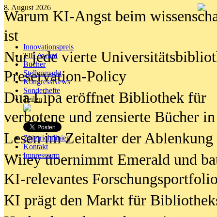
8. August 2026
Warum KI-Angst beim wissenschaft
ist
Innovationspreis
Nur jede vierte Universitätsbibliot
TIP Award
Bücher
Preservation-Policy
Stellenmarkt
KongressNews
Sonderhefte
Dua Lipa eröffnet Bibliothek für
Teilen
verbotene und zensierte Bücher in
Lesen im Zeitalter der Ablenkung
Zitierrichtlinien
Kontakt
Wiley übernimmt Emerald und ba
Impresssum
KI-relevantes Forschungsportfolio
KI prägt den Markt für Bibliothe