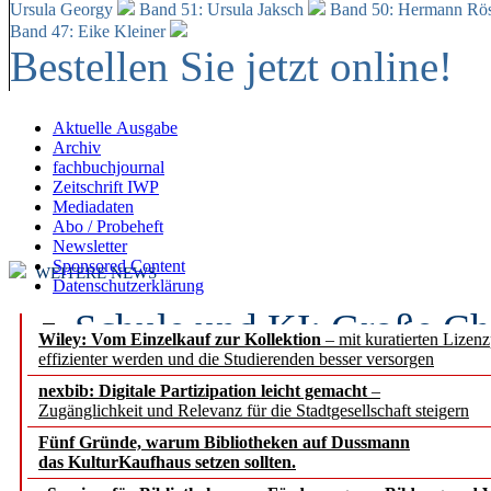
Ursula Georgy
Band 51: Ursula Jaksch
Band 50:
Hermann Rös
Band 47: Eike Kleiner
Bestellen Sie jetzt online!
Aktuelle Ausgabe
Archiv
fachbuchjournal
Zeitschrift IWP
Mediadaten
Abo / Probeheft
Newsletter
Sponsored Content
WEITERE NEWS
Datenschutzerklärung
Schule und KI: Große Ch
Wiley: Vom Einzelkauf zur Kollektion
– mit kuratierten Lizen
effizienter werden und die Studierenden besser versorgen
Voraussetzungen
nexbib: Digitale Partizipation leicht gemacht
–
Zugänglichkeit und Relevanz für die Stadtgesellschaft steigern
Erfolgreiches erstes Hal
Fünf Gründe, warum Bibliotheken auf Dussmann
Segment Research – Ausb
das KulturKaufhaus setzen sollten.