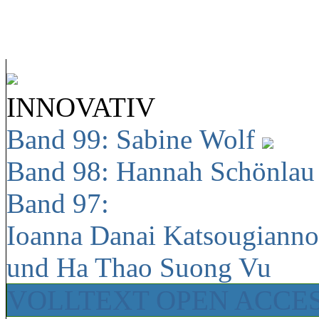
INNOVATIV
Band 99: Sabine Wolf
Band 98: Hannah Schönla
Band 97:
Ioanna Danai Katsougiann
und Ha Thao Suong Vu
VOLLTEXT OPEN ACCE