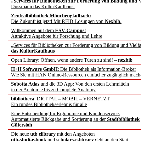
„Services für Bibliotheken zur Förderung von Bildung und Vi
angepasst
Dussmann das KulturKaufhaus.
Zentralbibliothek Mönchengladbach:
Wissenschaftskommunikati
Die Zukunft ist jetzt! Mit RFID-Lösungen von
Nexbib
.
Willkommen auf dem
ESV-Campus
!
konstruktiv!
Attraktive Angebote für Forschung und Lehre
„Services für Bibliotheken zur Förderung von Bildung und Vielfa
Mohr Siebeck übernimmt
das KulturKaufhaus
Open Library: Öffnen, wenn andere Türen zu sind! –
nexbib
und die Zeitschrift für 
H+H Software GmbH
: Die Bibliothek als Information-Broker
Wie Sie mit HAN Online-Ressourcen einfacher zugänglich mach
Francke Attempto
Sobotta Atlas
und die 3D App: Von den ersten Lehrmitteln
in der Anatomie bis zu Complete Anatomy
EBSCO Information Servic
bibliotheca
: DIGITAL – MOBIL – VERNETZT
Recherchefunktionen in
Ein rundes Bibliothekserlebnis für alle
Eine Entscheidung für Ergonomie und Kundenservice:
Automatisierte Rückgabe und Sortierung an der
Stadtbibliothek
Sorbisches Institut neu 
Gütersloh
Geschichte und kulturell
Die neue
utb elibrary
mit den Angeboten
utb-studi-e-book
und
scholars-e-library
geht an den Start