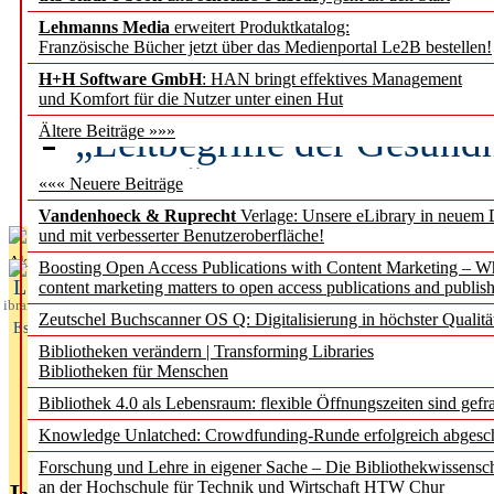
Lehmanns Media
erweitert Produktkatalog:
Künstliche Intelligenz a
Französische Bücher jetzt über das Medienportal Le2B bestellen!
besser zu verstehen
H+H Software GmbH
: HAN bringt effektives Management
und Komfort für die Nutzer unter einen Hut
„Leitbegriffe der Gesund
Ältere Beiträge »»»
des BIÖG erscheinen Ope
««« Neuere Beiträge
Vandenhoeck & Ruprecht
Verlage: Unsere eLibrary in neuem 
und mit verbesserter Benutzeroberfläche!
Aktuelles aus
Boosting Open Access Publications with Content Marketing – 
L
content marketing matters to open access publications and publish
ibrary
Zeutschel Buchscanner OS Q: Digitalisierung in höchster Qualitä
Essentials
Bibliotheken verändern | Transforming Libraries
Bibliotheken für Menschen
Bibliothek 4.0 als Lebensraum: flexible Öffnungszeiten sind gefra
Knowledge Unlatched: Crowdfunding-Runde erfolgreich abgesc
Forschung und Lehre in eigener Sache – Die Bibliothekwissensc
an der Hochschule für Technik und Wirtschaft HTW Chur