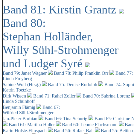
Band 81: Kirstin Grantz
Band 80:
Stephan Holländer,
Willy Sühl-Strohmenger
und Ludger Syré
Band 79: Janet Wagner
Band 78: Philip Franklin Orr
Band 77:
Linda Freyberg
Sabine Wolf (Hrsg.)
Band 75: Denise Rudolph
Band 74: Soph
Katrin Toetzke
Dirk Wissen
Band 71: Rahel Zoller
Band 70: Sabrina Lorenz
Linda Schünhoff
Benjamin Flämig
Band 67:
Wilfried Sühl-Strohmenger
Jan-Pieter Barbian
Band 66: Tina Schurig
Band 65: Christine 
Band 61: Martina Haller
Band 60:
Leonie Flachsmann
Band
Karin Holste-Flinspach
Band 56: Rafael Ball
Band 55: Bettina