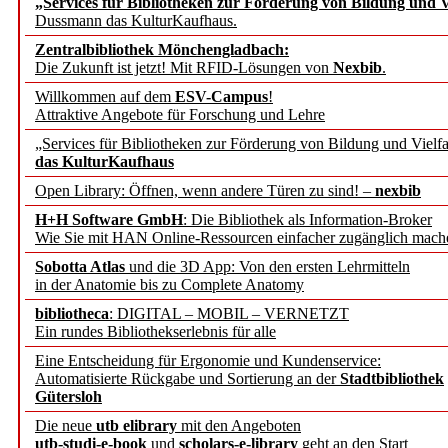
„Services für Bibliotheken zur Förderung von Bildung und Vi
angepasst
Dussmann das KulturKaufhaus.
Zentralbibliothek Mönchengladbach:
Wissenschaftskommunikati
Die Zukunft ist jetzt! Mit RFID-Lösungen von
Nexbib
.
Willkommen auf dem
ESV-Campus
!
konstruktiv!
Attraktive Angebote für Forschung und Lehre
„Services für Bibliotheken zur Förderung von Bildung und Vielfa
Mohr Siebeck übernimmt
das KulturKaufhaus
Open Library: Öffnen, wenn andere Türen zu sind! –
nexbib
und die Zeitschrift für 
H+H Software GmbH
: Die Bibliothek als Information-Broker
Wie Sie mit HAN Online-Ressourcen einfacher zugänglich mach
Francke Attempto
Sobotta Atlas
und die 3D App: Von den ersten Lehrmitteln
in der Anatomie bis zu Complete Anatomy
EBSCO Information Servic
bibliotheca
: DIGITAL – MOBIL – VERNETZT
Recherchefunktionen in
Ein rundes Bibliothekserlebnis für alle
Eine Entscheidung für Ergonomie und Kundenservice:
Automatisierte Rückgabe und Sortierung an der
Stadtbibliothek
Sorbisches Institut neu 
Gütersloh
Geschichte und kulturell
Die neue
utb elibrary
mit den Angeboten
utb-studi-e-book
und
scholars-e-library
geht an den Start