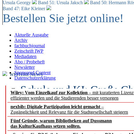
Ursula Georgy
Band 51: Ursula Jaksch
Band 50:
Hermann Rös
Band 47: Eike Kleiner
Bestellen Sie jetzt online!
Aktuelle Ausgabe
Archiv
fachbuchjournal
Zeitschrift IWP
Mediadaten
Abo / Probeheft
Newsletter
Sponsored Content
WEITERE NEWS
Datenschutzerklärung
Schule und KI: Große Ch
Wiley: Vom Einzelkauf zur Kollektion
– mit kuratierten Lizen
effizienter werden und die Studierenden besser versorgen
Voraussetzungen
nexbib: Digitale Partizipation leicht gemacht
–
Zugänglichkeit und Relevanz für die Stadtgesellschaft steigern
Erfolgreiches erstes Hal
Fünf Gründe, warum Bibliotheken auf Dussmann
Segment Research – Ausb
das KulturKaufhaus setzen sollten.