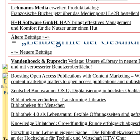
Lehmanns Media
erweitert Produktkatalog:
Künstliche Intelligenz a
Französische Bücher jetzt über das Medienportal Le2B bestellen!
besser zu verstehen
H+H Software GmbH
: HAN bringt effektives Management
und Komfort für die Nutzer unter einen Hut
„Leitbegriffe der Gesund
Ältere Beiträge »»»
des BIÖG erscheinen Ope
««« Neuere Beiträge
Vandenhoeck & Ruprecht
Verlage: Unsere eLibrary in neuem 
und mit verbesserter Benutzeroberfläche!
Aktuelles aus
Boosting Open Access Publications with Content Marketing – 
L
content marketing matters to open access publications and publish
ibrary
Zeutschel Buchscanner OS Q: Digitalisierung in höchster Qualitä
Essentials
Bibliotheken verändern | Transforming Libraries
Bibliotheken für Menschen
Bibliothek 4.0 als Lebensraum: flexible Öffnungszeiten sind gefra
Knowledge Unlatched: Crowdfunding-Runde erfolgreich abgesc
Forschung und Lehre in eigener Sache – Die Bibliothekwissensc
an der Hochschule für Technik und Wirtschaft HTW Chur