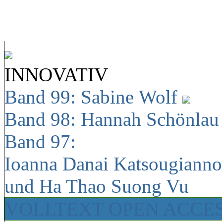
INNOVATIV
Band 99: Sabine Wolf
Band 98: Hannah Schönla
Band 97:
Ioanna Danai Katsougiann
und Ha Thao Suong Vu
VOLLTEXT OPEN ACCE