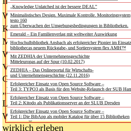
In der Ausgabe
06/2026
(August 20
„Knowledge Unlatched ist der bessere DEAL”
Was Hochschul­bibliotheken von i
Minimalistisches Design. Maximale Kontrolle. Monitoringsystem
testo 160
zum Überwachen der Umgebungsbedingungen in Bibliotheken.
Kinder in der digitalen Welt
Emerald – Ein Familienverlag mit weltweiter Auswirkung
Metadaten als Infrastruktur
Hochschulbibliothek Ansbach als erfolgreicher Pionier im Einsat
bibliothecas neuem Rückgabe- und Sortiersystem flex AMH™
Wenn Bots katalogisieren
Mit ZEDHIA der Unternehmensgeschichte
Mitteleuropas auf der Spur (10.02.2017)
Von Abschlusskleidern bis
ZEDHIA – Das Onlineportal für Wirtschafts-
und Unternehmensgeschichte (22.11.2016)
Geisterjagd-Ausrüstung in der
Erfolgreicher Einsatz von Open Source Software –
„Library of Things“ unterwegs
Teil 3: TYPO3 als Basis für den Website-Relaunch der SUB Ha
Erfolgreicher Einsatz von Open Source Software –
Lesen als Infrastrukturaufgabe
Teil 2: Kitodo als Publikationsserver an der SLUB Dresden
Erfolgreicher Einsatz von Open Source Software –
Wie Jugendliche Social Media
Teil 1: Die BibApp als mobiler Katalog für über 15 Bibliotheken
wirklich erleben