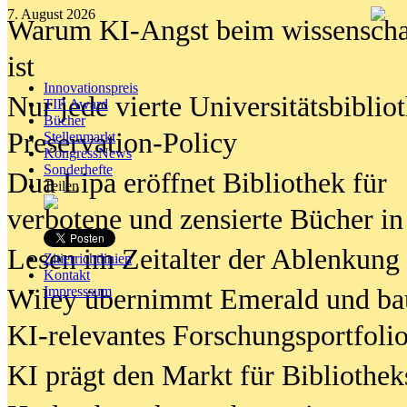
7. August 2026
Warum KI-Angst beim wissenschaft
ist
Innovationspreis
Nur jede vierte Universitätsbibliot
TIP Award
Bücher
Preservation-Policy
Stellenmarkt
KongressNews
Sonderhefte
Dua Lipa eröffnet Bibliothek für
Teilen
verbotene und zensierte Bücher in
Lesen im Zeitalter der Ablenkung
Zitierrichtlinien
Kontakt
Wiley übernimmt Emerald und ba
Impresssum
KI-relevantes Forschungsportfolio
KI prägt den Markt für Bibliothe