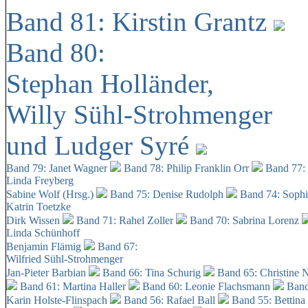
Band 81: Kirstin Grantz
Band 80:
Stephan Holländer,
Willy Sühl-Strohmenger
und Ludger Syré
Band 79: Janet Wagner
Band 78: Philip Franklin Orr
Band 77:
Linda Freyberg
Sabine Wolf (Hrsg.)
Band 75: Denise Rudolph
Band 74: Soph
Katrin Toetzke
Dirk Wissen
Band 71: Rahel Zoller
Band 70: Sabrina Lorenz
Linda Schünhoff
Benjamin Flämig
Band 67:
Wilfried Sühl-Strohmenger
Jan-Pieter Barbian
Band 66: Tina Schurig
Band 65: Christine 
Band 61: Martina Haller
Band 60:
Leonie Flachsmann
Band
Karin Holste-Flinspach
Band 56: Rafael Ball
Band 55: Bettina