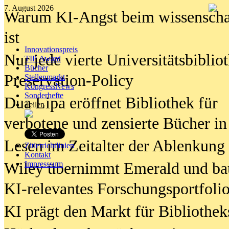
7. August 2026
Warum KI-Angst beim wissenschaft
ist
Innovationspreis
Nur jede vierte Universitätsbibliot
TIP Award
Bücher
Preservation-Policy
Stellenmarkt
KongressNews
Sonderhefte
Dua Lipa eröffnet Bibliothek für
Teilen
verbotene und zensierte Bücher in
Lesen im Zeitalter der Ablenkung
Zitierrichtlinien
Kontakt
Wiley übernimmt Emerald und ba
Impresssum
KI-relevantes Forschungsportfolio
KI prägt den Markt für Bibliothe