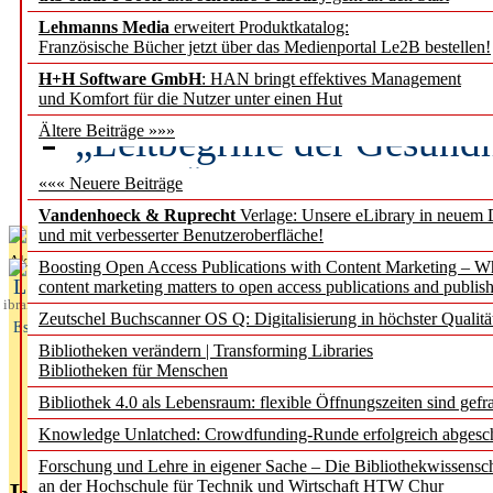
Lehmanns Media
erweitert Produktkatalog:
Künstliche Intelligenz a
Französische Bücher jetzt über das Medienportal Le2B bestellen!
besser zu verstehen
H+H Software GmbH
: HAN bringt effektives Management
und Komfort für die Nutzer unter einen Hut
„Leitbegriffe der Gesund
Ältere Beiträge »»»
des BIÖG erscheinen Ope
««« Neuere Beiträge
Vandenhoeck & Ruprecht
Verlage: Unsere eLibrary in neuem 
und mit verbesserter Benutzeroberfläche!
Aktuelles aus
Boosting Open Access Publications with Content Marketing – 
L
content marketing matters to open access publications and publish
ibrary
Zeutschel Buchscanner OS Q: Digitalisierung in höchster Qualitä
Essentials
Bibliotheken verändern | Transforming Libraries
Bibliotheken für Menschen
Bibliothek 4.0 als Lebensraum: flexible Öffnungszeiten sind gefra
Knowledge Unlatched: Crowdfunding-Runde erfolgreich abgesc
Forschung und Lehre in eigener Sache – Die Bibliothekwissensc
an der Hochschule für Technik und Wirtschaft HTW Chur