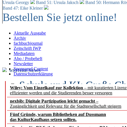
Ursula Georgy
Band 51: Ursula Jaksch
Band 50:
Hermann Rös
Band 47: Eike Kleiner
Bestellen Sie jetzt online!
Aktuelle Ausgabe
Archiv
fachbuchjournal
Zeitschrift IWP
Mediadaten
Abo / Probeheft
Newsletter
Sponsored Content
WEITERE NEWS
Datenschutzerklärung
Schule und KI: Große Ch
Wiley: Vom Einzelkauf zur Kollektion
– mit kuratierten Lizen
effizienter werden und die Studierenden besser versorgen
Voraussetzungen
nexbib: Digitale Partizipation leicht gemacht
–
Zugänglichkeit und Relevanz für die Stadtgesellschaft steigern
Erfolgreiches erstes Hal
Fünf Gründe, warum Bibliotheken auf Dussmann
Segment Research – Ausb
das KulturKaufhaus setzen sollten.