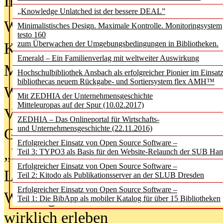
In der Ausgabe
06/2026
(August 20
„Knowledge Unlatched ist der bessere DEAL”
Was Hochschul­bibliotheken von i
Minimalistisches Design. Maximale Kontrolle. Monitoringsystem
testo 160
zum Überwachen der Umgebungsbedingungen in Bibliotheken.
Kinder in der digitalen Welt
Emerald – Ein Familienverlag mit weltweiter Auswirkung
Metadaten als Infrastruktur
Hochschulbibliothek Ansbach als erfolgreicher Pionier im Einsat
bibliothecas neuem Rückgabe- und Sortiersystem flex AMH™
Wenn Bots katalogisieren
Mit ZEDHIA der Unternehmensgeschichte
Mitteleuropas auf der Spur (10.02.2017)
Von Abschlusskleidern bis
ZEDHIA – Das Onlineportal für Wirtschafts-
und Unternehmensgeschichte (22.11.2016)
Geisterjagd-Ausrüstung in der
Erfolgreicher Einsatz von Open Source Software –
„Library of Things“ unterwegs
Teil 3: TYPO3 als Basis für den Website-Relaunch der SUB Ha
Erfolgreicher Einsatz von Open Source Software –
Lesen als Infrastrukturaufgabe
Teil 2: Kitodo als Publikationsserver an der SLUB Dresden
Erfolgreicher Einsatz von Open Source Software –
Wie Jugendliche Social Media
Teil 1: Die BibApp als mobiler Katalog für über 15 Bibliotheken
wirklich erleben