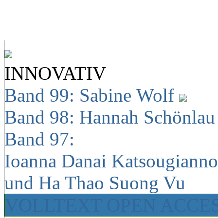
INNOVATIV
Band 99: Sabine Wolf
Band 98: Hannah Schönla
Band 97:
Ioanna Danai Katsougiann
und Ha Thao Suong Vu
VOLLTEXT OPEN ACCE