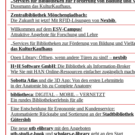
„Services für Bibliotheken zur Förderung von Bildung und Vi
angepasst
Dussmann das KulturKaufhaus.
Zentralbibliothek Mönchengladbach:
Wissenschaftskommunikati
Die Zukunft ist jetzt! Mit RFID-Lösungen von
Nexbib
.
Willkommen auf dem
ESV-Campus
!
konstruktiv!
Attraktive Angebote für Forschung und Lehre
„Services für Bibliotheken zur Förderung von Bildung und Vielfa
Mohr Siebeck übernimmt
das KulturKaufhaus
Open Library: Öffnen, wenn andere Türen zu sind! –
nexbib
und die Zeitschrift für 
H+H Software GmbH
: Die Bibliothek als Information-Broker
Wie Sie mit HAN Online-Ressourcen einfacher zugänglich mach
Francke Attempto
Sobotta Atlas
und die 3D App: Von den ersten Lehrmitteln
in der Anatomie bis zu Complete Anatomy
EBSCO Information Servic
bibliotheca
: DIGITAL – MOBIL – VERNETZT
Recherchefunktionen in
Ein rundes Bibliothekserlebnis für alle
Eine Entscheidung für Ergonomie und Kundenservice:
Automatisierte Rückgabe und Sortierung an der
Stadtbibliothek
Sorbisches Institut neu 
Gütersloh
Geschichte und kulturell
Die neue
utb elibrary
mit den Angeboten
utb-studi-e-book
und
scholars-e-library
geht an den Start