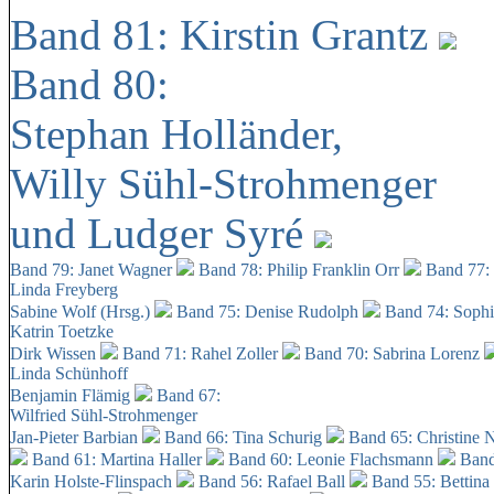
Band 81: Kirstin Grantz
Band 80:
Stephan Holländer,
Willy Sühl-Strohmenger
und Ludger Syré
Band 79: Janet Wagner
Band 78: Philip Franklin Orr
Band 77:
Linda Freyberg
Sabine Wolf (Hrsg.)
Band 75: Denise Rudolph
Band 74: Soph
Katrin Toetzke
Dirk Wissen
Band 71: Rahel Zoller
Band 70: Sabrina Lorenz
Linda Schünhoff
Benjamin Flämig
Band 67:
Wilfried Sühl-Strohmenger
Jan-Pieter Barbian
Band 66: Tina Schurig
Band 65: Christine 
Band 61: Martina Haller
Band 60:
Leonie Flachsmann
Band
Karin Holste-Flinspach
Band 56: Rafael Ball
Band 55: Bettina