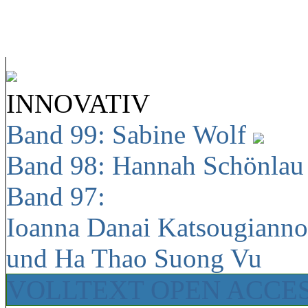
INNOVATIV
Band 99: Sabine Wolf
Band 98: Hannah Schönla
Band 97:
Ioanna Danai Katsougiann
und Ha Thao Suong Vu
VOLLTEXT OPEN ACCE