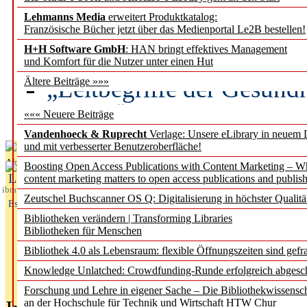
Lehmanns Media
erweitert Produktkatalog:
Künstliche Intelligenz a
Französische Bücher jetzt über das Medienportal Le2B bestellen!
besser zu verstehen
H+H Software GmbH
: HAN bringt effektives Management
und Komfort für die Nutzer unter einen Hut
„Leitbegriffe der Gesund
Ältere Beiträge »»»
des BIÖG erscheinen Ope
««« Neuere Beiträge
Vandenhoeck & Ruprecht
Verlage: Unsere eLibrary in neuem 
und mit verbesserter Benutzeroberfläche!
Aktuelles aus
Boosting Open Access Publications with Content Marketing – 
L
content marketing matters to open access publications and publish
ibrary
Zeutschel Buchscanner OS Q: Digitalisierung in höchster Qualitä
Essentials
Bibliotheken verändern | Transforming Libraries
Bibliotheken für Menschen
Bibliothek 4.0 als Lebensraum: flexible Öffnungszeiten sind gefra
Knowledge Unlatched: Crowdfunding-Runde erfolgreich abgesc
Forschung und Lehre in eigener Sache – Die Bibliothekwissensc
an der Hochschule für Technik und Wirtschaft HTW Chur