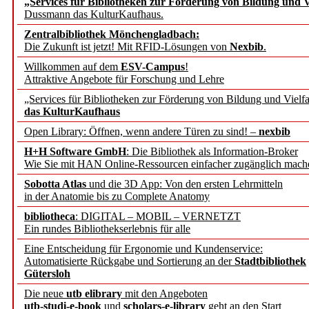
„Services für Bibliotheken zur Förderung von Bildung und Vi
angepasst
Dussmann das KulturKaufhaus.
Zentralbibliothek Mönchengladbach:
Wissenschaftskommunikati
Die Zukunft ist jetzt! Mit RFID-Lösungen von
Nexbib
.
Willkommen auf dem
ESV-Campus
!
konstruktiv!
Attraktive Angebote für Forschung und Lehre
„Services für Bibliotheken zur Förderung von Bildung und Vielfa
Mohr Siebeck übernimmt
das KulturKaufhaus
Open Library: Öffnen, wenn andere Türen zu sind! –
nexbib
und die Zeitschrift für 
H+H Software GmbH
: Die Bibliothek als Information-Broker
Wie Sie mit HAN Online-Ressourcen einfacher zugänglich mach
Francke Attempto
Sobotta Atlas
und die 3D App: Von den ersten Lehrmitteln
in der Anatomie bis zu Complete Anatomy
EBSCO Information Servic
bibliotheca
: DIGITAL – MOBIL – VERNETZT
Recherchefunktionen in
Ein rundes Bibliothekserlebnis für alle
Eine Entscheidung für Ergonomie und Kundenservice:
Automatisierte Rückgabe und Sortierung an der
Stadtbibliothek
Sorbisches Institut neu 
Gütersloh
Geschichte und kulturell
Die neue
utb elibrary
mit den Angeboten
utb-studi-e-book
und
scholars-e-library
geht an den Start