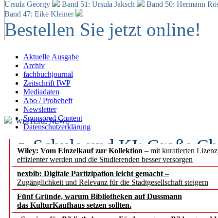
Ursula Georgy
Band 51: Ursula Jaksch
Band 50:
Hermann Rös
Band 47: Eike Kleiner
Bestellen Sie jetzt online!
Aktuelle Ausgabe
Archiv
fachbuchjournal
Zeitschrift IWP
Mediadaten
Abo / Probeheft
Newsletter
Sponsored Content
WEITERE NEWS
Datenschutzerklärung
Schule und KI: Große Ch
Wiley: Vom Einzelkauf zur Kollektion
– mit kuratierten Lizen
effizienter werden und die Studierenden besser versorgen
Voraussetzungen
nexbib: Digitale Partizipation leicht gemacht
–
Zugänglichkeit und Relevanz für die Stadtgesellschaft steigern
Erfolgreiches erstes Hal
Fünf Gründe, warum Bibliotheken auf Dussmann
Segment Research – Ausb
das KulturKaufhaus setzen sollten.