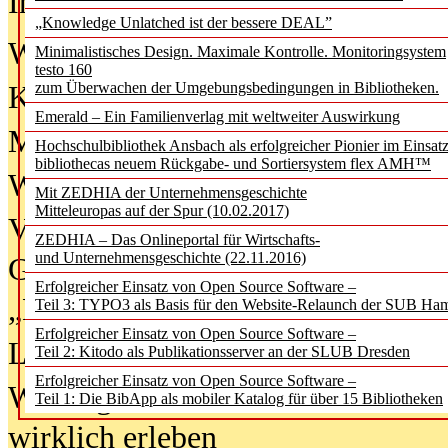
In der Ausgabe
06/2026
(August 20
„Knowledge Unlatched ist der bessere DEAL”
Was Hochschul­bibliotheken von i
Minimalistisches Design. Maximale Kontrolle. Monitoringsystem
testo 160
zum Überwachen der Umgebungsbedingungen in Bibliotheken.
Kinder in der digitalen Welt
Emerald – Ein Familienverlag mit weltweiter Auswirkung
Metadaten als Infrastruktur
Hochschulbibliothek Ansbach als erfolgreicher Pionier im Einsat
bibliothecas neuem Rückgabe- und Sortiersystem flex AMH™
Wenn Bots katalogisieren
Mit ZEDHIA der Unternehmensgeschichte
Mitteleuropas auf der Spur (10.02.2017)
Von Abschlusskleidern bis
ZEDHIA – Das Onlineportal für Wirtschafts-
und Unternehmensgeschichte (22.11.2016)
Geisterjagd-Ausrüstung in der
Erfolgreicher Einsatz von Open Source Software –
„Library of Things“ unterwegs
Teil 3: TYPO3 als Basis für den Website-Relaunch der SUB Ha
Erfolgreicher Einsatz von Open Source Software –
Lesen als Infrastrukturaufgabe
Teil 2: Kitodo als Publikationsserver an der SLUB Dresden
Erfolgreicher Einsatz von Open Source Software –
Wie Jugendliche Social Media
Teil 1: Die BibApp als mobiler Katalog für über 15 Bibliotheken
wirklich erleben