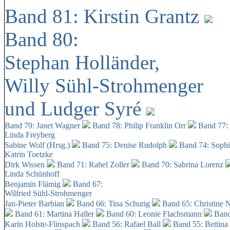
Band 81: Kirstin Grantz
Band 80:
Stephan Holländer,
Willy Sühl-Strohmenger
und Ludger Syré
Band 79: Janet Wagner
Band 78: Philip Franklin Orr
Band 77:
Linda Freyberg
Sabine Wolf (Hrsg.)
Band 75: Denise Rudolph
Band 74: Soph
Katrin Toetzke
Dirk Wissen
Band 71: Rahel Zoller
Band 70: Sabrina Lorenz
Linda Schünhoff
Benjamin Flämig
Band 67:
Wilfried Sühl-Strohmenger
Jan-Pieter Barbian
Band 66: Tina Schurig
Band 65: Christine 
Band 61: Martina Haller
Band 60:
Leonie Flachsmann
Band
Karin Holste-Flinspach
Band 56: Rafael Ball
Band 55: Bettina