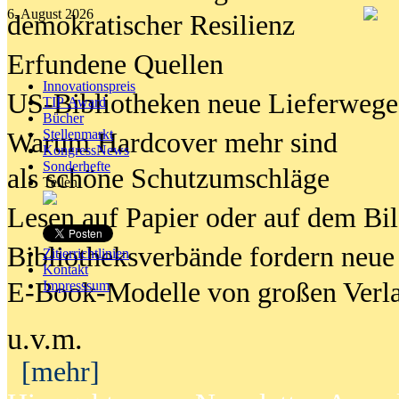
6. August 2026
demokratischer Resilienz
Erfundene Quellen
Innovationspreis
US-Bibliotheken neue Lieferwege
TIP Award
Bücher
Stellenmarkt
Warum Hardcover mehr sind
KongressNews
Sonderhefte
als schöne Schutzumschläge
Teilen
Lesen auf Papier oder auf dem Bi
Bibliotheksverbände fordern neue
Zitierrichtlinien
Kontakt
E-Book-Modelle von großen Verl
Impresssum
u.v.m.
[mehr]