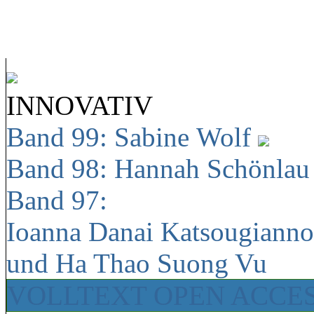
INNOVATIV
Band 99: Sabine Wolf
Band 98: Hannah Schönla
Band 97:
Ioanna Danai Katsougiann
und Ha Thao Suong Vu
VOLLTEXT OPEN ACCE