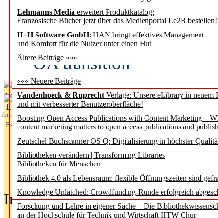
Lehmanns Media
erweitert Produktkatalog:
Fifth Open Access Repor
Französische Bücher jetzt über das Medienportal Le2B bestellen!
H+H Software GmbH
: HAN bringt effektives Management
transformative agreements
und Komfort für die Nutzer unter einen Hut
OA transition
Ältere Beiträge »»»
««« Neuere Beiträge
Vandenhoeck & Ruprecht
Verlage: Unsere eLibrary in neuem 
Aktuelles aus
und mit verbesserter Benutzeroberfläche!
L
ibrary
Boosting Open Access Publications with Content Marketing – 
Essentials
content marketing matters to open access publications and publish
Zeutschel Buchscanner OS Q: Digitalisierung in höchster Qualitä
Bibliotheken verändern | Transforming Libraries
Bibliotheken für Menschen
Bibliothek 4.0 als Lebensraum: flexible Öffnungszeiten sind gefra
Knowledge Unlatched: Crowdfunding-Runde erfolgreich abgesc
In der Ausgabe
05/2026
(Juni/Juli
Forschung und Lehre in eigener Sache – Die Bibliothekwissensc
an der Hochschule für Technik und Wirtschaft HTW Chur