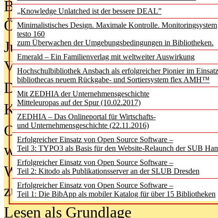
Bürgerforum fordert mehr Medienb
„Knowledge Unlatched ist der bessere DEAL”
Öffentlichkeit
Minimalistisches Design. Maximale Kontrolle. Monitoringsystem
testo 160
Jugendliche wollen besseren Schut
zum Überwachen der Umgebungsbedingungen in Bibliotheken.
Emerald – Ein Familienverlag mit weltweiter Auswirkung
Verbote
Hochschulbibliothek Ansbach als erfolgreicher Pionier im Einsat
bibliothecas neuem Rückgabe- und Sortiersystem flex AMH™
Digitale Langzeit­archi­vierung br
Mit ZEDHIA der Unternehmensgeschichte
Mitteleuropas auf der Spur (10.02.2017)
KI-Chatbots werden Teil der wiss
ZEDHIA – Das Onlineportal für Wirtschafts-
und Unternehmensgeschichte (22.11.2016)
Offene Infrastrukturen für
Erfolgreicher Einsatz von Open Source Software –
wissenschaftliche Informationssy
Teil 3: TYPO3 als Basis für den Website-Relaunch der SUB Ha
Erfolgreicher Einsatz von Open Source Software –
Warum die Debatte über KI-Texte
Teil 2: Kitodo als Publikationsserver an der SLUB Dresden
Erfolgreicher Einsatz von Open Source Software –
zu kurz greift
Teil 1: Die BibApp als mobiler Katalog für über 15 Bibliotheken
Lesen als Grundlage