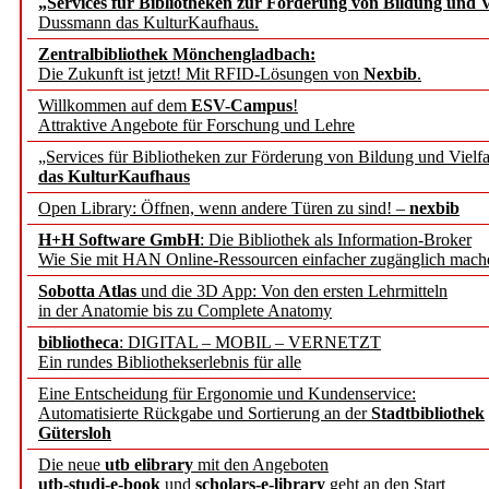
„Services für Bibliotheken zur Förderung von Bildung und Vi
Dussmann das KulturKaufhaus.
Künstliche Intelligenz a
Zentralbibliothek Mönchengladbach:
besser zu verstehen
Die Zukunft ist jetzt! Mit RFID-Lösungen von
Nexbib
.
Willkommen auf dem
ESV-Campus
!
Attraktive Angebote für Forschung und Lehre
„Leitbegriffe der Gesund
„Services für Bibliotheken zur Förderung von Bildung und Vielfa
des BIÖG erscheinen Ope
das KulturKaufhaus
Open Library: Öffnen, wenn andere Türen zu sind! –
nexbib
Forschungsdateninfrastru
H+H Software GmbH
: Die Bibliothek als Information-Broker
Wie Sie mit HAN Online-Ressourcen einfacher zugänglich mach
jedem Experiment
Sobotta Atlas
und die 3D App: Von den ersten Lehrmitteln
in der Anatomie bis zu Complete Anatomy
DFG setzt Förderung des
bibliotheca
: DIGITAL – MOBIL – VERNETZT
Ein rundes Bibliothekserlebnis für alle
FAIRmat fort
Eine Entscheidung für Ergonomie und Kundenservice:
Automatisierte Rückgabe und Sortierung an der
Stadtbibliothek
Bayerns digitale Schatzk
Gütersloh
Die neue
utb elibrary
mit den Angeboten
Schulwandbilder aus Wür
utb-studi-e-book
und
scholars-e-library
geht an den Start