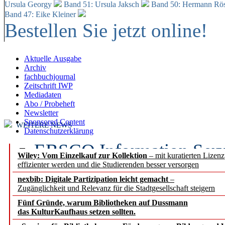
Ursula Georgy
Band 51: Ursula Jaksch
Band 50:
Hermann Rös
Band 47: Eike Kleiner
Bestellen Sie jetzt online!
Aktuelle Ausgabe
Archiv
fachbuchjournal
Zeitschrift IWP
Mediadaten
Abo / Probeheft
Newsletter
Sponsored Content
WEITERE NEWS
Datenschutzerklärung
EBSCO Information Servic
Wiley: Vom Einzelkauf zur Kollektion
– mit kuratierten Lizen
effizienter werden und die Studierenden besser versorgen
Recherchefunktionen in
nexbib: Digitale Partizipation leicht gemacht
–
Zugänglichkeit und Relevanz für die Stadtgesellschaft steigern
Sorbisches Institut neu 
Fünf Gründe, warum Bibliotheken auf Dussmann
Geschichte und kulturell
das KulturKaufhaus setzen sollten.