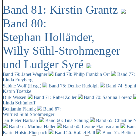
Band 81: Kirstin Grantz
Band 80:
Stephan Holländer,
Willy Sühl-Strohmenger
und Ludger Syré
Band 79: Janet Wagner
Band 78: Philip Franklin Orr
Band 77:
Linda Freyberg
Sabine Wolf (Hrsg.)
Band 75: Denise Rudolph
Band 74: Soph
Katrin Toetzke
Dirk Wissen
Band 71: Rahel Zoller
Band 70: Sabrina Lorenz
Linda Schünhoff
Benjamin Flämig
Band 67:
Wilfried Sühl-Strohmenger
Jan-Pieter Barbian
Band 66: Tina Schurig
Band 65: Christine 
Band 61: Martina Haller
Band 60:
Leonie Flachsmann
Band
Karin Holste-Flinspach
Band 56: Rafael Ball
Band 55: Bettina