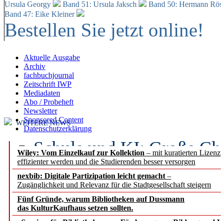
Ursula Georgy
Band 51: Ursula Jaksch
Band 50:
Hermann Rös
Band 47: Eike Kleiner
Bestellen Sie jetzt online!
Aktuelle Ausgabe
Archiv
fachbuchjournal
Zeitschrift IWP
Mediadaten
Abo / Probeheft
Newsletter
Sponsored Content
WEITERE NEWS
Datenschutzerklärung
Schule und KI: Große Ch
Wiley: Vom Einzelkauf zur Kollektion
– mit kuratierten Lizen
effizienter werden und die Studierenden besser versorgen
Voraussetzungen
nexbib: Digitale Partizipation leicht gemacht
–
Zugänglichkeit und Relevanz für die Stadtgesellschaft steigern
Erfolgreiches erstes Hal
Fünf Gründe, warum Bibliotheken auf Dussmann
Segment Research – Ausb
das KulturKaufhaus setzen sollten.