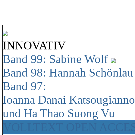
INNOVATIV
Band 99: Sabine Wolf
Band 98: Hannah Schönla
Band 97:
Ioanna Danai Katsougiann
und Ha Thao Suong Vu
VOLLTEXT OPEN ACCE