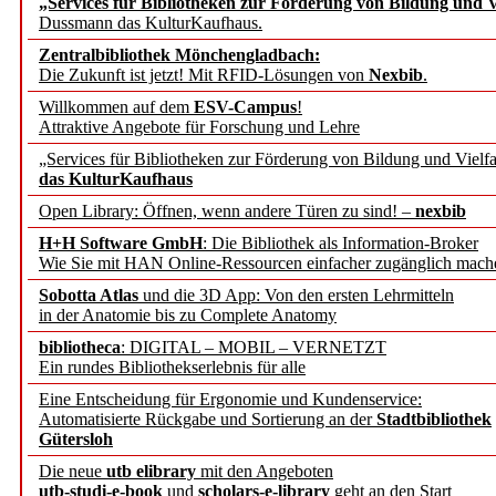
„Services für Bibliotheken zur Förderung von Bildung und Vi
angepasst
Dussmann das KulturKaufhaus.
Zentralbibliothek Mönchengladbach:
Wissenschaftskommunikati
Die Zukunft ist jetzt! Mit RFID-Lösungen von
Nexbib
.
Willkommen auf dem
ESV-Campus
!
konstruktiv!
Attraktive Angebote für Forschung und Lehre
„Services für Bibliotheken zur Förderung von Bildung und Vielfa
Mohr Siebeck übernimmt
das KulturKaufhaus
Open Library: Öffnen, wenn andere Türen zu sind! –
nexbib
und die Zeitschrift für 
H+H Software GmbH
: Die Bibliothek als Information-Broker
Wie Sie mit HAN Online-Ressourcen einfacher zugänglich mach
Francke Attempto
Sobotta Atlas
und die 3D App: Von den ersten Lehrmitteln
in der Anatomie bis zu Complete Anatomy
EBSCO Information Servic
bibliotheca
: DIGITAL – MOBIL – VERNETZT
Recherchefunktionen in
Ein rundes Bibliothekserlebnis für alle
Eine Entscheidung für Ergonomie und Kundenservice:
Automatisierte Rückgabe und Sortierung an der
Stadtbibliothek
Sorbisches Institut neu 
Gütersloh
Geschichte und kulturell
Die neue
utb elibrary
mit den Angeboten
utb-studi-e-book
und
scholars-e-library
geht an den Start