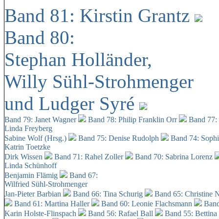
Band 81: Kirstin Grantz
Band 80:
Stephan Holländer,
Willy Sühl-Strohmenger
und Ludger Syré
Band 79: Janet Wagner
Band 78: Philip Franklin Orr
Band 77:
Linda Freyberg
Sabine Wolf (Hrsg.)
Band 75: Denise Rudolph
Band 74: Soph
Katrin Toetzke
Dirk Wissen
Band 71: Rahel Zoller
Band 70: Sabrina Lorenz
Linda Schünhoff
Benjamin Flämig
Band 67:
Wilfried Sühl-Strohmenger
Jan-Pieter Barbian
Band 66: Tina Schurig
Band 65: Christine 
Band 61: Martina Haller
Band 60:
Leonie Flachsmann
Band
Karin Holste-Flinspach
Band 56: Rafael Ball
Band 55: Bettina