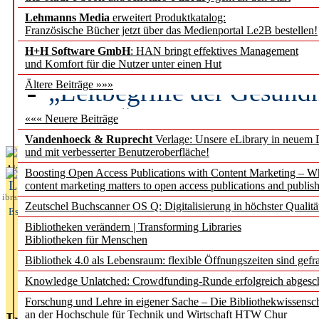
Lehmanns Media
erweitert Produktkatalog:
Künstliche Intelligenz a
Französische Bücher jetzt über das Medienportal Le2B bestellen!
besser zu verstehen
H+H Software GmbH
: HAN bringt effektives Management
und Komfort für die Nutzer unter einen Hut
„Leitbegriffe der Gesund
Ältere Beiträge »»»
des BIÖG erscheinen Ope
««« Neuere Beiträge
Vandenhoeck & Ruprecht
Verlage: Unsere eLibrary in neuem 
und mit verbesserter Benutzeroberfläche!
Aktuelles aus
Boosting Open Access Publications with Content Marketing – 
L
content marketing matters to open access publications and publish
ibrary
Zeutschel Buchscanner OS Q: Digitalisierung in höchster Qualitä
Essentials
Bibliotheken verändern | Transforming Libraries
Bibliotheken für Menschen
Bibliothek 4.0 als Lebensraum: flexible Öffnungszeiten sind gefra
Knowledge Unlatched: Crowdfunding-Runde erfolgreich abgesc
Forschung und Lehre in eigener Sache – Die Bibliothekwissensc
an der Hochschule für Technik und Wirtschaft HTW Chur