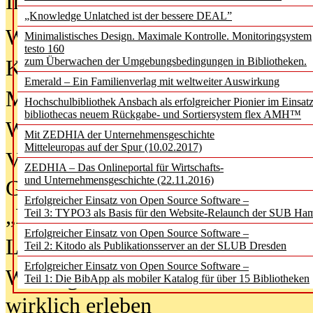
In der Ausgabe
06/2026
(August 20
„Knowledge Unlatched ist der bessere DEAL”
Was Hochschul­bibliotheken von i
Minimalistisches Design. Maximale Kontrolle. Monitoringsystem
testo 160
zum Überwachen der Umgebungsbedingungen in Bibliotheken.
Kinder in der digitalen Welt
Emerald – Ein Familienverlag mit weltweiter Auswirkung
Metadaten als Infrastruktur
Hochschulbibliothek Ansbach als erfolgreicher Pionier im Einsat
bibliothecas neuem Rückgabe- und Sortiersystem flex AMH™
Wenn Bots katalogisieren
Mit ZEDHIA der Unternehmensgeschichte
Mitteleuropas auf der Spur (10.02.2017)
Von Abschlusskleidern bis
ZEDHIA – Das Onlineportal für Wirtschafts-
und Unternehmensgeschichte (22.11.2016)
Geisterjagd-Ausrüstung in der
Erfolgreicher Einsatz von Open Source Software –
„Library of Things“ unterwegs
Teil 3: TYPO3 als Basis für den Website-Relaunch der SUB Ha
Erfolgreicher Einsatz von Open Source Software –
Lesen als Infrastrukturaufgabe
Teil 2: Kitodo als Publikationsserver an der SLUB Dresden
Erfolgreicher Einsatz von Open Source Software –
Wie Jugendliche Social Media
Teil 1: Die BibApp als mobiler Katalog für über 15 Bibliotheken
wirklich erleben