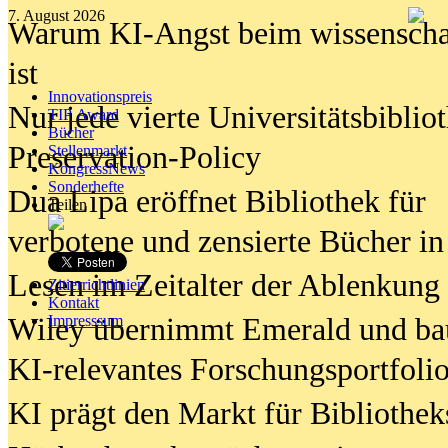
7. August 2026
Warum KI-Angst beim wissenschaft
ist
Innovationspreis
Nur jede vierte Universitätsbibliot
TIP Award
Bücher
Preservation-Policy
Stellenmarkt
KongressNews
Sonderhefte
Dua Lipa eröffnet Bibliothek für
Teilen
verbotene und zensierte Bücher in
Lesen im Zeitalter der Ablenkung
Zitierrichtlinien
Kontakt
Wiley übernimmt Emerald und ba
Impresssum
KI-relevantes Forschungsportfolio
KI prägt den Markt für Bibliothe