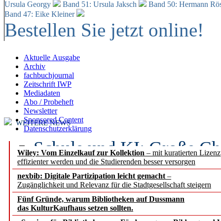
Ursula Georgy
Band 51: Ursula Jaksch
Band 50:
Hermann Rös
Band 47: Eike Kleiner
Bestellen Sie jetzt online!
Aktuelle Ausgabe
Archiv
fachbuchjournal
Zeitschrift IWP
Mediadaten
Abo / Probeheft
Newsletter
Sponsored Content
WEITERE NEWS
Datenschutzerklärung
Schule und KI: Große Ch
Wiley: Vom Einzelkauf zur Kollektion
– mit kuratierten Lizen
effizienter werden und die Studierenden besser versorgen
Voraussetzungen
nexbib: Digitale Partizipation leicht gemacht
–
Zugänglichkeit und Relevanz für die Stadtgesellschaft steigern
Erfolgreiches erstes Hal
Fünf Gründe, warum Bibliotheken auf Dussmann
Segment Research – Ausb
das KulturKaufhaus setzen sollten.