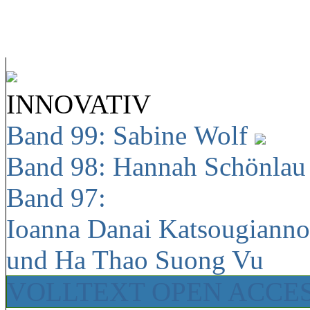
INNOVATIV
Band 99: Sabine Wolf
Band 98: Hannah Schönla
Band 97:
Ioanna Danai Katsougiann
und Ha Thao Suong Vu
VOLLTEXT OPEN ACCE