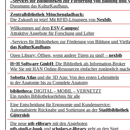
„Services für Bibliotheken zur Förderung von Bildung und Vi
angepasst
Dussmann das KulturKaufhaus.
Zentralbibliothek Mönchengladbach:
Wissenschaftskommunikati
Die Zukunft ist jetzt! Mit RFID-Lösungen von
Nexbib
.
Willkommen auf dem
ESV-Campus
!
konstruktiv!
Attraktive Angebote für Forschung und Lehre
„Services für Bibliotheken zur Förderung von Bildung und Vielfa
Mohr Siebeck übernimmt
das KulturKaufhaus
Open Library: Öffnen, wenn andere Türen zu sind! –
nexbib
und die Zeitschrift für 
H+H Software GmbH
: Die Bibliothek als Information-Broker
Wie Sie mit HAN Online-Ressourcen einfacher zugänglich mach
Francke Attempto
Sobotta Atlas
und die 3D App: Von den ersten Lehrmitteln
in der Anatomie bis zu Complete Anatomy
EBSCO Information Servic
bibliotheca
: DIGITAL – MOBIL – VERNETZT
Recherchefunktionen in
Ein rundes Bibliothekserlebnis für alle
Eine Entscheidung für Ergonomie und Kundenservice:
Automatisierte Rückgabe und Sortierung an der
Stadtbibliothek
Sorbisches Institut neu 
Gütersloh
Geschichte und kulturell
Die neue
utb elibrary
mit den Angeboten
utb-studi-e-book
und
scholars-e-library
geht an den Start