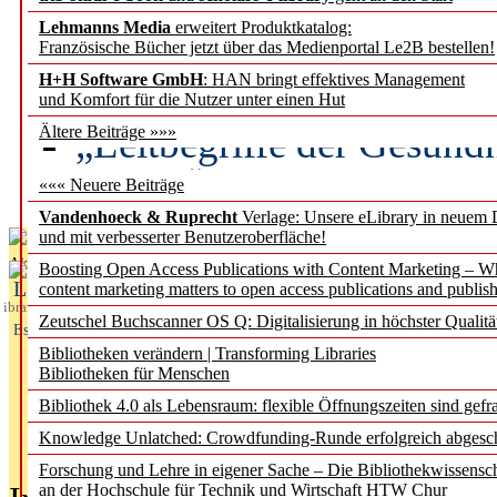
Lehmanns Media
erweitert Produktkatalog:
Künstliche Intelligenz a
Französische Bücher jetzt über das Medienportal Le2B bestellen!
besser zu verstehen
H+H Software GmbH
: HAN bringt effektives Management
und Komfort für die Nutzer unter einen Hut
„Leitbegriffe der Gesund
Ältere Beiträge »»»
des BIÖG erscheinen Ope
««« Neuere Beiträge
Vandenhoeck & Ruprecht
Verlage: Unsere eLibrary in neuem 
und mit verbesserter Benutzeroberfläche!
Aktuelles aus
Boosting Open Access Publications with Content Marketing – 
L
content marketing matters to open access publications and publish
ibrary
Zeutschel Buchscanner OS Q: Digitalisierung in höchster Qualitä
Essentials
Bibliotheken verändern | Transforming Libraries
Bibliotheken für Menschen
Bibliothek 4.0 als Lebensraum: flexible Öffnungszeiten sind gefra
Knowledge Unlatched: Crowdfunding-Runde erfolgreich abgesc
Forschung und Lehre in eigener Sache – Die Bibliothekwissensc
an der Hochschule für Technik und Wirtschaft HTW Chur