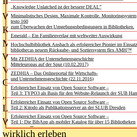
In der Ausgabe
06/2026
(August 20
„Knowledge Unlatched ist der bessere DEAL”
Was Hochschul­bibliotheken von i
Minimalistisches Design. Maximale Kontrolle. Monitoringsystem
testo 160
zum Überwachen der Umgebungsbedingungen in Bibliotheken.
Kinder in der digitalen Welt
Emerald – Ein Familienverlag mit weltweiter Auswirkung
Metadaten als Infrastruktur
Hochschulbibliothek Ansbach als erfolgreicher Pionier im Einsat
bibliothecas neuem Rückgabe- und Sortiersystem flex AMH™
Wenn Bots katalogisieren
Mit ZEDHIA der Unternehmensgeschichte
Mitteleuropas auf der Spur (10.02.2017)
Von Abschlusskleidern bis
ZEDHIA – Das Onlineportal für Wirtschafts-
und Unternehmensgeschichte (22.11.2016)
Geisterjagd-Ausrüstung in der
Erfolgreicher Einsatz von Open Source Software –
„Library of Things“ unterwegs
Teil 3: TYPO3 als Basis für den Website-Relaunch der SUB Ha
Erfolgreicher Einsatz von Open Source Software –
Lesen als Infrastrukturaufgabe
Teil 2: Kitodo als Publikationsserver an der SLUB Dresden
Erfolgreicher Einsatz von Open Source Software –
Wie Jugendliche Social Media
Teil 1: Die BibApp als mobiler Katalog für über 15 Bibliotheken
wirklich erleben