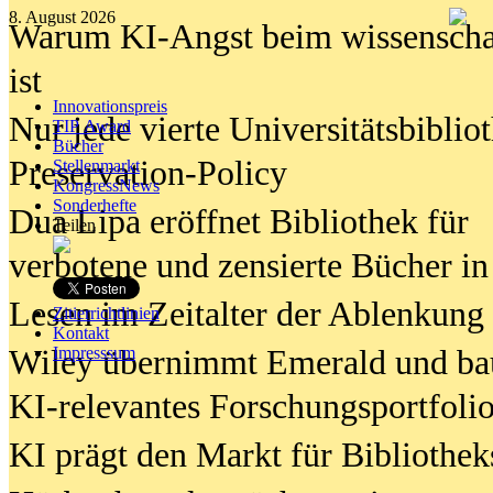
8. August 2026
Warum KI-Angst beim wissenschaft
ist
Innovationspreis
Nur jede vierte Universitätsbibliot
TIP Award
Bücher
Preservation-Policy
Stellenmarkt
KongressNews
Sonderhefte
Dua Lipa eröffnet Bibliothek für
Teilen
verbotene und zensierte Bücher in
Lesen im Zeitalter der Ablenkung
Zitierrichtlinien
Kontakt
Wiley übernimmt Emerald und ba
Impresssum
KI-relevantes Forschungsportfolio
KI prägt den Markt für Bibliothe