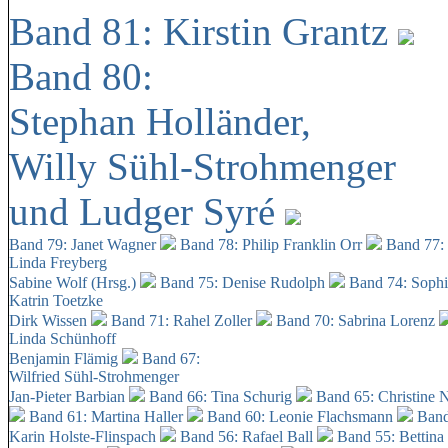
Band 81: Kirstin Grantz
Band 80:
Stephan Holländer,
Willy Sühl-Strohmenger
und Ludger Syré
Band 79: Janet Wagner
Band 78: Philip Franklin Orr
Band 77:
Linda Freyberg
Sabine Wolf (Hrsg.)
Band 75: Denise Rudolph
Band 74: Soph
Katrin Toetzke
Dirk Wissen
Band 71: Rahel Zoller
Band 70: Sabrina Lorenz
Linda Schünhoff
Benjamin Flämig
Band 67:
Wilfried Sühl-Strohmenger
Jan-Pieter Barbian
Band 66: Tina Schurig
Band 65: Christine 
Band 61: Martina Haller
Band 60:
Leonie Flachsmann
Band
Karin Holste-Flinspach
Band 56: Rafael Ball
Band 55: Bettina