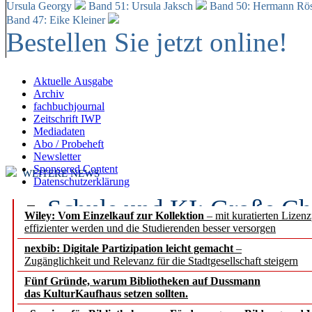
Ursula Georgy
Band 51: Ursula Jaksch
Band 50:
Hermann Rös
Band 47: Eike Kleiner
Bestellen Sie jetzt online!
Aktuelle Ausgabe
Archiv
fachbuchjournal
Zeitschrift IWP
Mediadaten
Abo / Probeheft
Newsletter
Sponsored Content
WEITERE NEWS
Datenschutzerklärung
Schule und KI: Große Ch
Wiley: Vom Einzelkauf zur Kollektion
– mit kuratierten Lizen
effizienter werden und die Studierenden besser versorgen
Voraussetzungen
nexbib: Digitale Partizipation leicht gemacht
–
Zugänglichkeit und Relevanz für die Stadtgesellschaft steigern
Erfolgreiches erstes Hal
Fünf Gründe, warum Bibliotheken auf Dussmann
Segment Research – Ausb
das KulturKaufhaus setzen sollten.