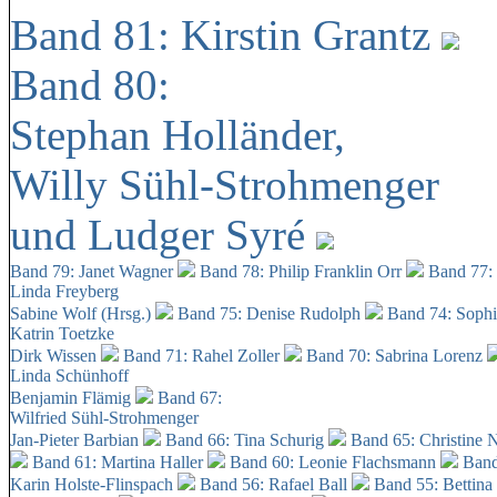
Band 81: Kirstin Grantz
Band 80:
Stephan Holländer,
Willy Sühl-Strohmenger
und Ludger Syré
Band 79: Janet Wagner
Band 78: Philip Franklin Orr
Band 77:
Linda Freyberg
Sabine Wolf (Hrsg.)
Band 75: Denise Rudolph
Band 74: Soph
Katrin Toetzke
Dirk Wissen
Band 71: Rahel Zoller
Band 70: Sabrina Lorenz
Linda Schünhoff
Benjamin Flämig
Band 67:
Wilfried Sühl-Strohmenger
Jan-Pieter Barbian
Band 66: Tina Schurig
Band 65: Christine 
Band 61: Martina Haller
Band 60:
Leonie Flachsmann
Band
Karin Holste-Flinspach
Band 56: Rafael Ball
Band 55: Bettina