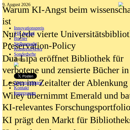
9. August 2026
Warum KI-Angst beim wissenschaft
ist
Innovationspreis
Nur jede vierte Universitätsbibliot
TIP Award
Bücher
Preservation-Policy
Stellenmarkt
KongressNews
Sonderhefte
Dua Lipa eröffnet Bibliothek für
Teilen
verbotene und zensierte Bücher in
Lesen im Zeitalter der Ablenkung
Zitierrichtlinien
Kontakt
Wiley übernimmt Emerald und ba
Impresssum
KI-relevantes Forschungsportfolio
KI prägt den Markt für Bibliothe