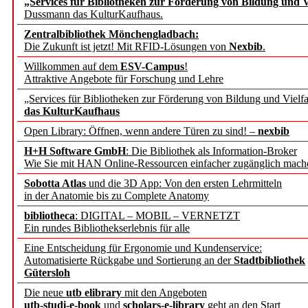
„Services für Bibliotheken zur Förderung von Bildung und Vi
angepasst
Dussmann das KulturKaufhaus.
Zentralbibliothek Mönchengladbach:
Wissenschaftskommunikati
Die Zukunft ist jetzt! Mit RFID-Lösungen von
Nexbib
.
Willkommen auf dem
ESV-Campus
!
konstruktiv!
Attraktive Angebote für Forschung und Lehre
„Services für Bibliotheken zur Förderung von Bildung und Vielfa
Mohr Siebeck übernimmt
das KulturKaufhaus
Open Library: Öffnen, wenn andere Türen zu sind! –
nexbib
und die Zeitschrift für 
H+H Software GmbH
: Die Bibliothek als Information-Broker
Wie Sie mit HAN Online-Ressourcen einfacher zugänglich mach
Francke Attempto
Sobotta Atlas
und die 3D App: Von den ersten Lehrmitteln
in der Anatomie bis zu Complete Anatomy
EBSCO Information Servic
bibliotheca
: DIGITAL – MOBIL – VERNETZT
Recherchefunktionen in
Ein rundes Bibliothekserlebnis für alle
Eine Entscheidung für Ergonomie und Kundenservice:
Automatisierte Rückgabe und Sortierung an der
Stadtbibliothek
Sorbisches Institut neu 
Gütersloh
Geschichte und kulturell
Die neue
utb elibrary
mit den Angeboten
utb-studi-e-book
und
scholars-e-library
geht an den Start