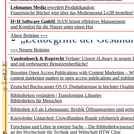
Lehmanns Media
erweitert Produktkatalog:
Künstliche Intelligenz a
Französische Bücher jetzt über das Medienportal Le2B bestellen!
besser zu verstehen
H+H Software GmbH
: HAN bringt effektives Management
und Komfort für die Nutzer unter einen Hut
„Leitbegriffe der Gesund
Ältere Beiträge »»»
des BIÖG erscheinen Ope
««« Neuere Beiträge
Vandenhoeck & Ruprecht
Verlage: Unsere eLibrary in neuem 
und mit verbesserter Benutzeroberfläche!
Aktuelles aus
Boosting Open Access Publications with Content Marketing – 
L
content marketing matters to open access publications and publish
ibrary
Zeutschel Buchscanner OS Q: Digitalisierung in höchster Qualitä
Essentials
Bibliotheken verändern | Transforming Libraries
Bibliotheken für Menschen
Bibliothek 4.0 als Lebensraum: flexible Öffnungszeiten sind gefra
Knowledge Unlatched: Crowdfunding-Runde erfolgreich abgesc
Forschung und Lehre in eigener Sache – Die Bibliothekwissensc
an der Hochschule für Technik und Wirtschaft HTW Chur