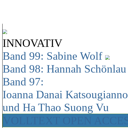
INNOVATIV
Band 99: Sabine Wolf
Band 98: Hannah Schönla
Band 97:
Ioanna Danai Katsougiann
und Ha Thao Suong Vu
VOLLTEXT OPEN ACCE