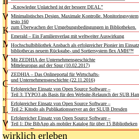
In der Ausgabe
06/2026
(August 20
„Knowledge Unlatched ist der bessere DEAL”
Was Hochschul­bibliotheken von i
Minimalistisches Design. Maximale Kontrolle. Monitoringsystem
testo 160
zum Überwachen der Umgebungsbedingungen in Bibliotheken.
Kinder in der digitalen Welt
Emerald – Ein Familienverlag mit weltweiter Auswirkung
Metadaten als Infrastruktur
Hochschulbibliothek Ansbach als erfolgreicher Pionier im Einsat
bibliothecas neuem Rückgabe- und Sortiersystem flex AMH™
Wenn Bots katalogisieren
Mit ZEDHIA der Unternehmensgeschichte
Mitteleuropas auf der Spur (10.02.2017)
Von Abschlusskleidern bis
ZEDHIA – Das Onlineportal für Wirtschafts-
und Unternehmensgeschichte (22.11.2016)
Geisterjagd-Ausrüstung in der
Erfolgreicher Einsatz von Open Source Software –
„Library of Things“ unterwegs
Teil 3: TYPO3 als Basis für den Website-Relaunch der SUB Ha
Erfolgreicher Einsatz von Open Source Software –
Lesen als Infrastrukturaufgabe
Teil 2: Kitodo als Publikationsserver an der SLUB Dresden
Erfolgreicher Einsatz von Open Source Software –
Wie Jugendliche Social Media
Teil 1: Die BibApp als mobiler Katalog für über 15 Bibliotheken
wirklich erleben