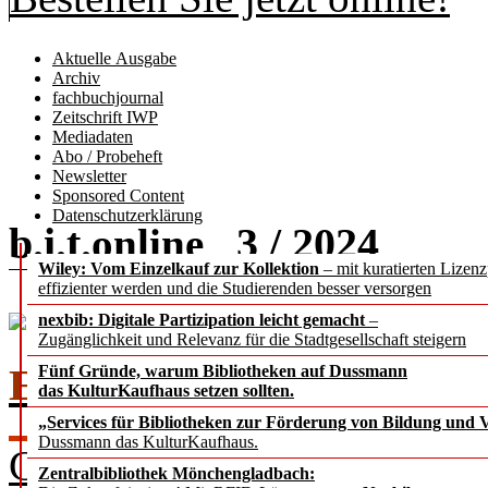
Aktuelle Ausgabe
Archiv
fachbuchjournal
Zeitschrift IWP
Mediadaten
Abo / Probeheft
Newsletter
Sponsored Content
Datenschutzerklärung
b.i.t.
3 / 2024
online
Wiley: Vom Einzelkauf zur Kollektion
– mit kuratierten Lizen
effizienter werden und die Studierenden besser versorgen
nexbib: Digitale Partizipation leicht gemacht
–
Zugänglichkeit und Relevanz für die Stadtgesellschaft steigern
EDITORIAL
Fünf Gründe, warum Bibliotheken auf Dussmann
das KulturKaufhaus setzen sollten.
„Services für Bibliotheken zur Förderung von Bildung und Vi
Dussmann das KulturKaufhaus.
Chefredakteur Dr. Rafael Ba
Zentralbibliothek Mönchengladbach: