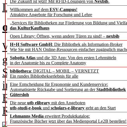
Die Zukunft ist jetzt! Mit RFID-Lösungen von
Nexbib
.
Direktor der ETH-Bibliothe
Willkommen auf dem
ESV-Campus
!
Attraktive Angebote für Forschung und Lehre
offen.lokal.global.
„Services für Bibliotheken zur Förderung von Bildung und Vielfa
das KulturKaufhaus
Open Library: Öffnen, wenn andere Türen zu sind! –
nexbib
Wir haben zwar aus diesem 
H+H Software GmbH
: Die Bibliothek als Information-Broker
Wie Sie mit HAN Online-Ressourcen einfacher zugänglich mach
gemacht, aber dennoch zeig
Sobotta Atlas
und die 3D App: Von den ersten Lehrmitteln
in der Anatomie bis zu Complete Anatomy
Schwerpunkt genau zum The
bibliotheca
: DIGITAL – MOBIL – VERNETZT
Ein rundes Bibliothekserlebnis für alle
in Bibliotheken. Dabei sign
Eine Entscheidung für Ergonomie und Kundenservice:
Automatisierte Rückgabe und Sortierung an der
Stadtbibliothek
Beiträge und ihre Inhalte, d
Gütersloh
Die neue
utb elibrary
mit den Angeboten
Routinen und Projekten der
utb-studi-e-book
und
scholars-e-library
geht an den Start
Lehmanns Media
erweitert Produktkatalog:
Französische Bücher jetzt über das Medienportal Le2B bestellen!