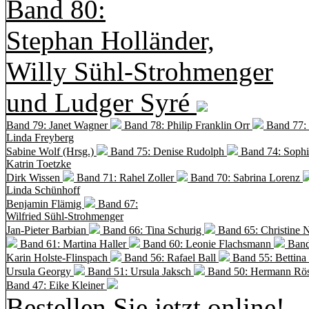
Band 80:
Stephan Holländer,
Willy Sühl-Strohmenger
und Ludger Syré
Band 79: Janet Wagner
Band 78: Philip Franklin Orr
Band 77:
Linda Freyberg
Sabine Wolf (Hrsg.)
Band 75: Denise Rudolph
Band 74: Soph
Katrin Toetzke
Dirk Wissen
Band 71: Rahel Zoller
Band 70: Sabrina Lorenz
Linda Schünhoff
Benjamin Flämig
Band 67:
Wilfried Sühl-Strohmenger
Jan-Pieter Barbian
Band 66: Tina Schurig
Band 65: Christine 
Band 61: Martina Haller
Band 60:
Leonie Flachsmann
Band
Karin Holste-Flinspach
Band 56: Rafael Ball
Band 55: Bettina
Ursula Georgy
Band 51: Ursula Jaksch
Band 50:
Hermann Rös
Band 47: Eike Kleiner
Bestellen Sie jetzt online!