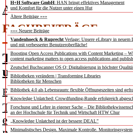
H+H Software GmbH
: HAN bringt effektives Management
Ausgabe 3 / 2024 als PDF
und Komfort für die Nutzer unter einen Hut
Ältere Beiträge »»»
FACHBEITRÄGE
««« Neuere Beiträge
Vandenhoeck & Ruprecht
Verlage: Unsere eLibrary in neuem 
und mit verbesserter Benutzeroberfläche!
Text und Data Mining 
Boosting Open Access Publications with Content Marketing – 
content marketing matters to open access publications and publish
und Bibliotheken – KI 
Zeutschel Buchscanner OS Q: Digitalisierung in höchster Qualitä
Bibliotheken verändern | Transforming Libraries
Bibliotheken für Menschen
Elke Brehm
Bibliothek 4.0 als Lebensraum: flexible Öffnungszeiten sind gefra
Knowledge Unlatched: Crowdfunding-Runde erfolgreich abgesc
Text und Data Mining (TDM
Forschung und Lehre in eigener Sache – Die Bibliothekwissensc
an der Hochschule für Technik und Wirtschaft HTW Chur
etabliert und der Bedarf V
„Knowledge Unlatched ist der bessere DEAL”
nutzen ist hoch. Es stellt 
Minimalistisches Design. Maximale Kontrolle. Monitoringsystem