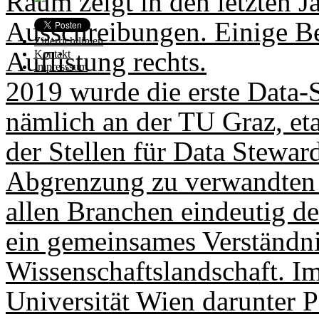
Raum zeigt in den letzten Ja
Ausschreibungen. Einige Bei
Zitierrichtlinien
Auflistung rechts.
Kontakt
Impresssum
2019 wurde die erste Data-S
nämlich an der TU Graz, eta
der Stellen für Data Steward
Abgrenzung zu verwandten B
allen Branchen eindeutig def
ein gemeinsames Verständni
Wissenschaftslandschaft. Im
Universität Wien darunter 