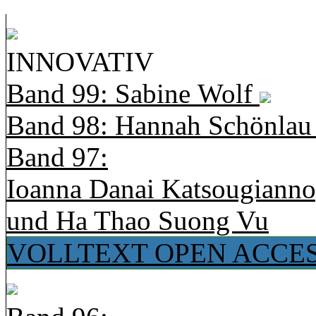
INNOVATIV
Band 99: Sabine Wolf
Band 98: Hannah Schönla
Band 97:
Ioanna Danai Katsougiann
und Ha Thao Suong Vu
VOLLTEXT OPEN ACCE