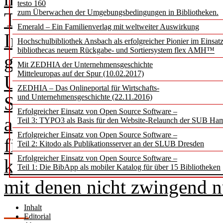
testo 160
zum Überwachen der Umgebungsbedingungen in Bibliotheken.
TDM die Frage, in welchem
Emerald – Ein Familienverlag mit weltweiter Auswirkung
Intelligenz (KI) steht: Is
Hochschulbibliothek Ansbach als erfolgreicher Pionier im Einsat
bibliothecas neuem Rückgabe- und Sortiersystem flex AMH™
gleich eine TDM-Anwendu
Mit ZEDHIA der Unternehmensgeschichte
Mitteleuropas auf der Spur (10.02.2017)
Unterstützung von KI durch
ZEDHIA – Das Onlineportal für Wirtschafts-
Sprachmodelle trainiert we
und Unternehmensgeschichte (22.11.2016)
Erfolgreicher Einsatz von Open Source Software –
analysieren und neue Muste
Teil 3: TYPO3 als Basis für den Website-Relaunch der SUB Ha
Erfolgreicher Einsatz von Open Source Software –
finden (Ziel von TDM). Da
Teil 2: Kitodo als Publikationsserver an der SLUB Dresden
Erfolgreicher Einsatz von Open Source Software –
kann aber auch der Entwick
Teil 1: Die BibApp als mobiler Katalog für über 15 Bibliotheken
mit denen nicht zwingend nu
Inhalt
Editorial