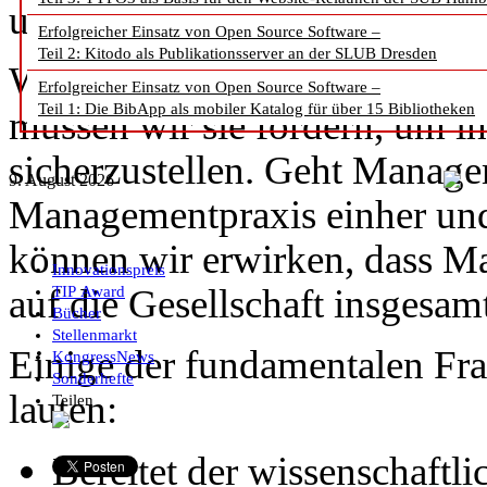
umsetzbar und relevant wie m
Erfolgreicher Einsatz von Open Source Software –
Teil 2: Kitodo als Publikationsserver an der SLUB Dresden
Wenn wir über die Managemen
Erfolgreicher Einsatz von Open Source Software –
Teil 1: Die BibApp als mobiler Katalog für über 15 Bibliotheken
müssen wir sie fördern, um i
sicherzustellen. Geht Manage
9. August 2026
Managementpraxis einher und 
können wir erwirken, dass M
Innovationspreis
auf die Gesellschaft insgesam
TIP Award
Bücher
Stellenmarkt
Einige der fundamentalen Frag
KongressNews
Sonderhefte
lauten:
Teilen
Bereitet der wissenschaftli