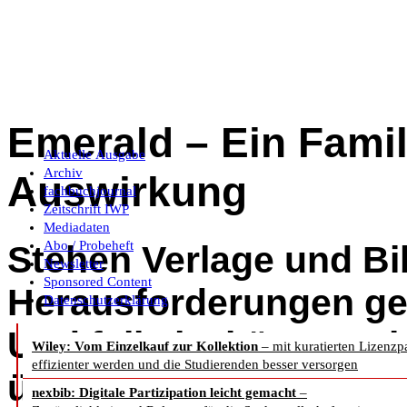
Emerald – Ein Famil
Aktuelle Ausgabe
Archiv
Auswirkung
fachbuchjournal
Zeitschrift IWP
Mediadaten
Abo / Probeheft
Stehen Verlage und Bi
Newsletter
Sponsored Content
Herausforderungen g
Datenschutzerklärung
Und falls ja, können s
Wiley: Vom Einzelkauf zur Kollektion
– mit kuratierten Lizenzp
effizienter werden und die Studierenden besser versorgen
überwinden?
nexbib: Digitale Partizipation leicht gemacht
–