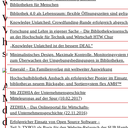
wo und wann immer sie woll
Bibliotheken für Menschen
Bibliothek 4.0 als Lebensraum: flexible Öffnungszeiten sind gefra
Wir erleben eine wahre Infor
Knowledge Unlatched: Crowdfunding-Runde erfolgreich abgesch
Vertrauenswürdige und glaub
Forschung und Lehre in eigener Sache – Die Bibliothekwissensch
an der Hochschule für Technik und Wirtschaft HTW Chur
heute leicht zu finden, zu kur
„Knowledge Unlatched ist der bessere DEAL”
sein.
Minimalistisches Design. Maximale Kontrolle. Monitoringsystem 
zum Überwachen der Umgebungsbedingungen in Bibliotheken.
Emerald – Ein Familienverlag mit weltweiter Auswirkung
Hochschulbibliothek Ansbach als erfolgreicher Pionier im Einsatz
Als Branche müssen wir weit
bibliothecas neuem Rückgabe- und Sortiersystem flex AMH™
Mit ZEDHIA der Unternehmensgeschichte
Mehrwert nachvollziehbar bel
Mitteleuropas auf der Spur (10.02.2017)
die Betriebswirtschaftsausbi
ZEDHIA – Das Onlineportal für Wirtschafts-
und Unternehmensgeschichte (22.11.2016)
damit sie für die wettbewerbso
Erfolgreicher Einsatz von Open Source Software –
Teil 3: TYPO3 als Basis für den Website-Relaunch der SUB Ham