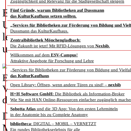
Zugänglichkeit und Relevanz für die Stadtgesellschaft steigern
Emerald ist ein Familienunte
Fünf Gründe, warum Bibliotheken auf Dussmann
das KulturKaufhaus setzen sollten.
Unser Inhalt wird von Einric
„Services für Bibliotheken zur Förderung von Bildung und Vielf
Dussmann das KulturKaufhaus.
legen besonderen Wert darau
Zentralbibliothek Mönchengladbach:
und auf ihre Bedürfnisse ein
Die Zukunft ist jetzt! Mit RFID-Lösungen von
Nexbib
.
Willkommen auf dem
ESV-Campus
!
Attraktive Angebote für Forschung und Lehre
„Services für Bibliotheken zur Förderung von Bildung und Vielfal
Ein Familienunternehmen: Im B
das KulturKaufhaus
Open Library: Öffnen, wenn andere Türen zu sind! –
nexbib
Vorsitzender von Emerald) mit 
H+H Software GmbH
: Die Bibliothek als Information-Broker
die beide bei Emerald arbeiten.
Wie Sie mit HAN Online-Ressourcen einfacher zugänglich mache
Sobotta Atlas
und die 3D App: Von den ersten Lehrmitteln
Dieses Jahr feiern wir unser 
in der Anatomie bis zu Complete Anatomy
bibliotheca
: DIGITAL – MOBIL – VERNETZT
Meilenstein haben wir all jen
Ein rundes Bibliothekserlebnis für alle