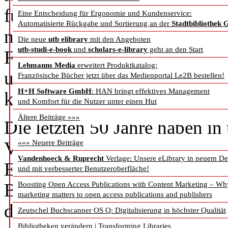
für und mit Emerald zusammen
Eine Entscheidung für Ergonomie und Kundenservice:
Automatisierte Rückgabe und Sortierung an der
Stadtbibliothek 
natürlich jener, die die von u
Die neue
utb elibrary
mit den Angeboten
utb-studi-e-book
und
scholars-e-library
geht an den Start
Forschungserkenntnisse verfas
Lehmanns Media
erweitert Produktkatalog:
uns mit Stolz, Ihnen allen für
Französische Bücher jetzt über das Medienportal Le2B bestellen!
H+H Software GmbH
: HAN bringt effektives Management
kontinuierlichen Erfolgsgesc
und Komfort für die Nutzer unter einen Hut
Ältere Beiträge »»»
Die letzten 50 Jahre haben in
Veränderungen mit sich gebra
««« Neuere Beiträge
Vandenhoeck & Ruprecht
Verlage: Unsere eLibrary in neuem De
Entwicklung der Digitaltechn
und mit verbesserter Benutzeroberfläche!
BibliotheksnutzerInnen und A
Boosting Open Access Publications with Content Marketing – Wh
marketing matters to open access publications and publishers
dass sie auf ihren gewünschte
Zeutschel Buchscanner OS Q: Digitalisierung in höchster Qualität
Bibliotheken verändern | Transforming Libraries