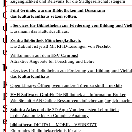
In unserer dreiteiligen Reihe
Zugänglichkeit und Relevanz für die Stadtgesellschaft steigern
Fünf Gründe, warum Bibliotheken auf Dussmann
Open Source Software in Bibl
das KulturKaufhaus setzen sollten.
das Projekt Kitodo.Publicatio
„Services für Bibliotheken zur Förderung von Bildung und Vielf
Dussmann das KulturKaufhaus.
die Kitodo Produktfamilie um
Zentralbibliothek Mönchengladbach:
Die Zukunft ist jetzt! Mit RFID-Lösungen von
Nexbib
.
erweitert wurde. Aber lesen S
Willkommen auf dem
ESV-Campus
!
Attraktive Angebote für Forschung und Lehre
Kitodo.Publication
„Services für Bibliotheken zur Förderung von Bildung und Vielfal
das KulturKaufhaus
Kitodo (ehemals Goobi) ist e
Open Library: Öffnen, wenn andere Türen zu sind! –
nexbib
Produktion und Präsentation v
H+H Software GmbH
: Die Bibliothek als Information-Broker
Wie Sie mit HAN Online-Ressourcen einfacher zugänglich mache
Source und wird federführend
Sobotta Atlas
und die 3D App: Von den ersten Lehrmitteln
in der Anatomie bis zu Complete Anatomy
entwickelt. Kitodo hat das Ziel
bibliotheca
: DIGITAL – MOBIL – VERNETZT
Ein rundes Bibliothekserlebnis für alle