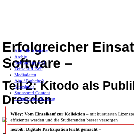
Erfolgreicher Eins
Aktuelle Ausgabe
Archiv
Software –
fachbuchjournal
Zeitschrift IWP
Mediadaten
Abo / Probeheft
Teil 2: Kitodo als Pub
Newsletter
Sponsored Content
Dresden
Datenschutzerklärung
Wiley: Vom Einzelkauf zur Kollektion
– mit kuratierten Lizenzp
Kitodo – key to digital ob
effizienter werden und die Studierenden besser versorgen
nexbib: Digitale Partizipation leicht gemacht
–