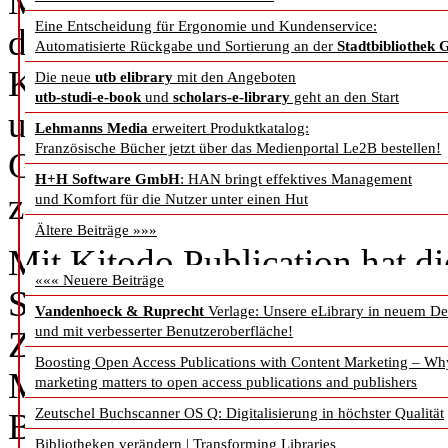
Massendigitalisierung zu unte
Eine Entscheidung für Ergonomie und Kundenservice:
dabei vorrangig aus den bei
Automatisierte Rückgabe und Sortierung an der
Stadtbibliothek 
Kitodo.Production und Kitodo.
Die neue
utb elibrary
mit den Angeboten
utb-studi-e-book
und
scholars-e-library
geht an den Start
unterschiedliche Digitalisieru
Lehmanns Media
erweitert Produktkatalog:
Französische Bücher jetzt über das Medienportal Le2B bestellen!
Geschäftsmodelle eignen. Mit
H+H Software GmbH
: HAN bringt effektives Management
zahlreichen Bibliotheken nac
und Komfort für die Nutzer unter einen Hut
Ältere Beiträge »»»
Mit Kitodo.Publication hat d
««« Neuere Beiträge
Staats- und Universitätsbibl
Vandenhoeck & Ruprecht
Verlage: Unsere eLibrary in neuem De
und mit verbesserter Benutzeroberfläche!
Zusammenarbeit mit der effe
Boosting Open Access Publications with Content Marketing – Wh
Modul für Kitodo auf TYPO3-
marketing matters to open access publications and publishers
Zeutschel Buchscanner OS Q: Digitalisierung in höchster Qualität
Benutzungsschnittstelle und 
Bibliotheken verändern | Transforming Libraries