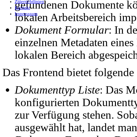
gefundenen Dokumente kön
Zitierrichtlinien
Kontakt
lokalen Arbeitsbereich imp
Impresssum
Dokument Formular
: In 
einzelnen Metadaten eines
lokalen Bereich abgespeic
Das Frontend bietet folgende
Dokumenttyp Liste
: Das Mo
konfigurierten Dokumenttyp
zur Verfügung stehen. So
ausgewählt hat, landet ma