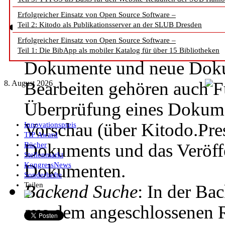
die Metadaten im Mets/Mo
Erfolgreicher Einsatz von Open Source Software –
Backend Manager
: Im Ba
Teil 2: Kitodo als Publikationsserver an der SLUB Dresden
Erfolgreicher Einsatz von Open Source Software –
veröffentlichte Dokumente
Teil 1: Die BibApp als mobiler Katalog für über 15 Bibliotheken
Dokumente und neue Doku
Bearbeiten gehören auch F
8. August 2026
Überprüfung eines Dokumen
Vorschau (über Kitodo.Pres
Innovationspreis
TIP Award
Dokuments und das Veröffe
Bücher
Stellenmarkt
Dokumenten.
KongressNews
Sonderhefte
Teilen
Backend Suche
: In der B
aus dem angeschlossenen R