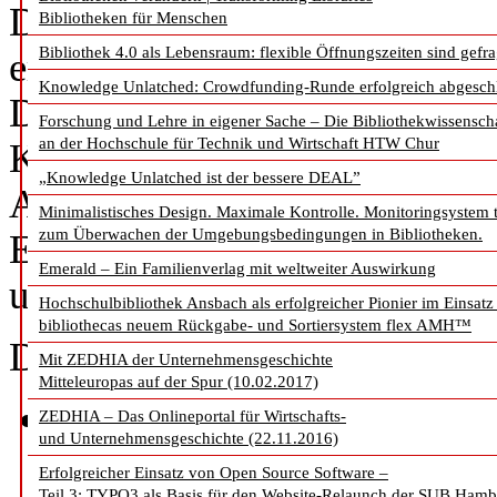
Dokumentenservers abbildet
Bibliotheken für Menschen
Bibliothek 4.0 als Lebensraum: flexible Öffnungszeiten sind gefra
erhalten Bibliotheken die Mög
Knowledge Unlatched: Crowdfunding-Runde erfolgreich abgesch
Dokumentenserver über Kito
Forschung und Lehre in eigener Sache – Die Bibliothekwissensch
an der Hochschule für Technik und Wirtschaft HTW Chur
Kitodo.Publication lässt sich 
„Knowledge Unlatched ist der bessere DEAL”
Aufgaben für Bibliothekare 
Minimalistisches Design. Maximale Kontrolle. Monitoringsystem 
zum Überwachen der Umgebungsbedingungen in Bibliotheken.
Eingabemöglichkeiten für E
Emerald – Ein Familienverlag mit weltweiter Auswirkung
unterscheiden.
Hochschulbibliothek Ansbach als erfolgreicher Pionier im Einsatz
bibliothecas neuem Rückgabe- und Sortiersystem flex AMH™
Das Backend bietet folgende
Mit ZEDHIA der Unternehmensgeschichte
Mitteleuropas auf der Spur (10.02.2017)
Metadaten Mapping
: In 
ZEDHIA – Das Onlineportal für Wirtschafts-
und Unternehmensgeschichte (22.11.2016)
einzelnen Formularfelder 
Erfolgreicher Einsatz von Open Source Software –
Teil 3: TYPO3 als Basis für den Website-Relaunch der SUB Ham