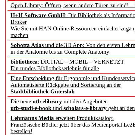
Open Library: Öffnen, wenn andere Türen zu sind! –
H+H Software GmbH
: Die Bibliothek als Informati
Broker
Wie Sie mit HAN Online-Ressourcen einfacher zugän
machen
Sobotta Atlas
und die 3D App: Von den ersten Lehrm
in der Anatomie bis zu Complete Anatomy
bibliotheca
: DIGITAL – MOBIL – VERNETZT
Ein rundes Bibliothekserlebnis für alle
Eine Entscheidung für Ergonomie und Kundenservic
Automatisierte Rückgabe und Sortierung an der
Stadtbibliothek Gütersloh
Die neue
utb elibrary
mit den Angeboten
utb-studi-e-book
und
scholars-e-library
geht an den
Lehmanns Media
erweitert Produktkatalog:
Französische Bücher jetzt über das Medienportal Le2
bestellen!