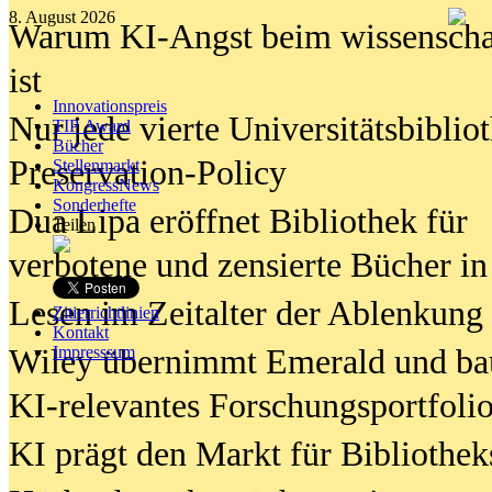
8. August 2026
Warum KI-Angst beim wissenschaft
ist
Innovationspreis
Nur jede vierte Universitätsbibliot
TIP Award
Bücher
Preservation-Policy
Stellenmarkt
KongressNews
Sonderhefte
Dua Lipa eröffnet Bibliothek für
Teilen
verbotene und zensierte Bücher in
Lesen im Zeitalter der Ablenkung
Zitierrichtlinien
Kontakt
Wiley übernimmt Emerald und ba
Impresssum
KI-relevantes Forschungsportfolio
KI prägt den Markt für Bibliothe