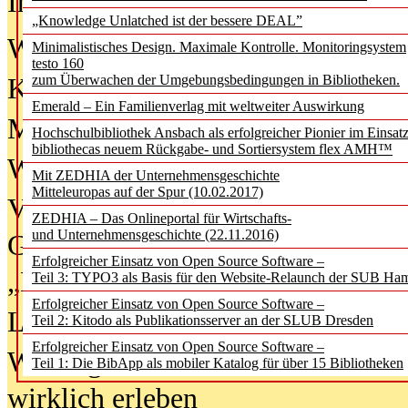
In der Ausgabe
06/2026
(August 20
„Knowledge Unlatched ist der bessere DEAL”
Was Hochschul­bibliotheken von i
Minimalistisches Design. Maximale Kontrolle. Monitoringsystem
testo 160
zum Überwachen der Umgebungsbedingungen in Bibliotheken.
Kinder in der digitalen Welt
Emerald – Ein Familienverlag mit weltweiter Auswirkung
Metadaten als Infrastruktur
Hochschulbibliothek Ansbach als erfolgreicher Pionier im Einsat
bibliothecas neuem Rückgabe- und Sortiersystem flex AMH™
Wenn Bots katalogisieren
Mit ZEDHIA der Unternehmensgeschichte
Mitteleuropas auf der Spur (10.02.2017)
Von Abschlusskleidern bis
ZEDHIA – Das Onlineportal für Wirtschafts-
und Unternehmensgeschichte (22.11.2016)
Geisterjagd-Ausrüstung in der
Erfolgreicher Einsatz von Open Source Software –
„Library of Things“ unterwegs
Teil 3: TYPO3 als Basis für den Website-Relaunch der SUB Ha
Erfolgreicher Einsatz von Open Source Software –
Lesen als Infrastrukturaufgabe
Teil 2: Kitodo als Publikationsserver an der SLUB Dresden
Erfolgreicher Einsatz von Open Source Software –
Wie Jugendliche Social Media
Teil 1: Die BibApp als mobiler Katalog für über 15 Bibliotheken
wirklich erleben