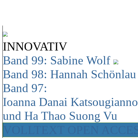
INNOVATIV
Band 99: Sabine Wolf
Band 98: Hannah Schönla
Band 97:
Ioanna Danai Katsougiann
und Ha Thao Suong Vu
VOLLTEXT OPEN ACCE