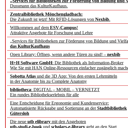
„Services für Bibliotheken zur Förderung von Bildung und Vi
angepasst
Dussmann das KulturKaufhaus.
Zentralbibliothek Mönchengladbach:
Wissenschaftskommunikati
Die Zukunft ist jetzt! Mit RFID-Lösungen von
Nexbib
.
Willkommen auf dem
ESV-Campus
!
konstruktiv!
Attraktive Angebote für Forschung und Lehre
„Services für Bibliotheken zur Förderung von Bildung und Vielfa
Mohr Siebeck übernimmt
das KulturKaufhaus
Open Library: Öffnen, wenn andere Türen zu sind! –
nexbib
und die Zeitschrift für 
H+H Software GmbH
: Die Bibliothek als Information-Broker
Wie Sie mit HAN Online-Ressourcen einfacher zugänglich mach
Francke Attempto
Sobotta Atlas
und die 3D App: Von den ersten Lehrmitteln
in der Anatomie bis zu Complete Anatomy
EBSCO Information Servic
bibliotheca
: DIGITAL – MOBIL – VERNETZT
Recherchefunktionen in
Ein rundes Bibliothekserlebnis für alle
Eine Entscheidung für Ergonomie und Kundenservice:
Automatisierte Rückgabe und Sortierung an der
Stadtbibliothek
Sorbisches Institut neu 
Gütersloh
Geschichte und kulturell
Die neue
utb elibrary
mit den Angeboten
utb-studi-e-book
und
scholars-e-library
geht an den Start