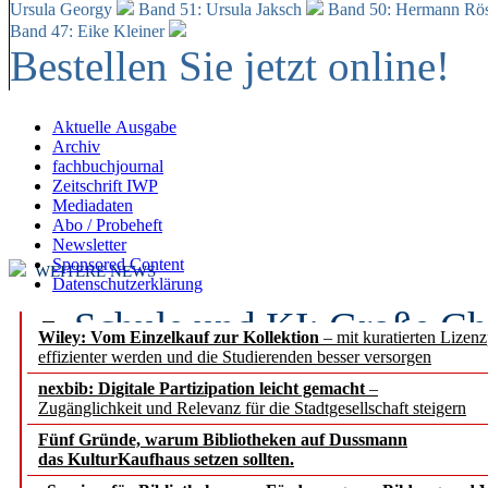
Ursula Georgy
Band 51: Ursula Jaksch
Band 50:
Hermann Rös
Band 47: Eike Kleiner
Bestellen Sie jetzt online!
Aktuelle Ausgabe
Archiv
fachbuchjournal
Zeitschrift IWP
Mediadaten
Abo / Probeheft
Newsletter
Sponsored Content
WEITERE NEWS
Datenschutzerklärung
Schule und KI: Große Ch
Wiley: Vom Einzelkauf zur Kollektion
– mit kuratierten Lizen
effizienter werden und die Studierenden besser versorgen
Voraussetzungen
nexbib: Digitale Partizipation leicht gemacht
–
Zugänglichkeit und Relevanz für die Stadtgesellschaft steigern
Erfolgreiches erstes Hal
Fünf Gründe, warum Bibliotheken auf Dussmann
Segment Research – Ausb
das KulturKaufhaus setzen sollten.