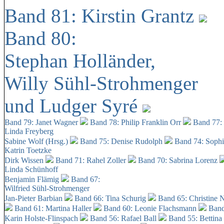
Band 81: Kirstin Grantz
Band 80:
Stephan Holländer,
Willy Sühl-Strohmenger
und Ludger Syré
Band 79: Janet Wagner
Band 78: Philip Franklin Orr
Band 77:
Linda Freyberg
Sabine Wolf (Hrsg.)
Band 75: Denise Rudolph
Band 74: Soph
Katrin Toetzke
Dirk Wissen
Band 71: Rahel Zoller
Band 70: Sabrina Lorenz
Linda Schünhoff
Benjamin Flämig
Band 67:
Wilfried Sühl-Strohmenger
Jan-Pieter Barbian
Band 66: Tina Schurig
Band 65: Christine 
Band 61: Martina Haller
Band 60:
Leonie Flachsmann
Band
Karin Holste-Flinspach
Band 56: Rafael Ball
Band 55: Bettina