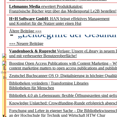
Lehmanns Media
erweitert Produktkatalog:
Künstliche Intelligenz a
Französische Bücher jetzt über das Medienportal Le2B bestellen!
besser zu verstehen
H+H Software GmbH
: HAN bringt effektives Management
und Komfort für die Nutzer unter einen Hut
„Leitbegriffe der Gesund
Ältere Beiträge »»»
des BIÖG erscheinen Ope
««« Neuere Beiträge
Vandenhoeck & Ruprecht
Verlage: Unsere eLibrary in neuem 
und mit verbesserter Benutzeroberfläche!
Aktuelles aus
Boosting Open Access Publications with Content Marketing – 
L
content marketing matters to open access publications and publish
ibrary
Zeutschel Buchscanner OS Q: Digitalisierung in höchster Qualitä
Essentials
Bibliotheken verändern | Transforming Libraries
Bibliotheken für Menschen
Bibliothek 4.0 als Lebensraum: flexible Öffnungszeiten sind gefra
Knowledge Unlatched: Crowdfunding-Runde erfolgreich abgesc
Forschung und Lehre in eigener Sache – Die Bibliothekwissensc
an der Hochschule für Technik und Wirtschaft HTW Chur