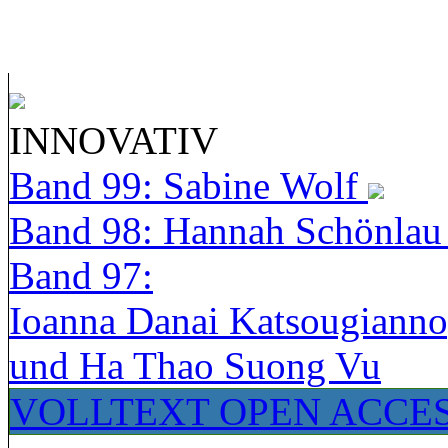
INNOVATIV
Band 99: Sabine Wolf
Band 98: Hannah Schönla
Band 97:
Ioanna Danai Katsougiann
und Ha Thao Suong Vu
VOLLTEXT OPEN ACCE