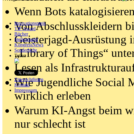
Wenn Bots katalogisiere
Von Abschlusskleidern b
Innovationspreis
TIP Award
Bücher
Geisterjagd-Ausrüstung i
Stellenmarkt
KongressNews
„Library of Things“ unt
Sonderhefte
Teilen
Lesen als Infrastrukturau
Wie Jugendliche Social 
Zitierrichtlinien
Kontakt
Impresssum
wirklich erleben
Warum KI-Angst beim wis
nur schlecht ist