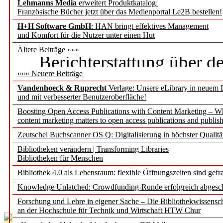
"BID2025: Demokratie, 
Lehmanns Media
erweitert Produktkatalog:
Französische Bücher jetzt über das Medienportal Le2B bestellen!
– und was Bibliotheken
H+H Software GmbH
: HAN bringt effektives Management
und Komfort für die Nutzer unter einen Hut
sonst noch so bewegt"
Ältere Beiträge »»»
Berichterstattung über d
««« Neuere Beiträge
gleichzeitig 113. Biblio
Vandenhoeck & Ruprecht
Verlage: Unsere eLibrary in neuem 
und mit verbesserter Benutzeroberfläche!
"Mit Mut und Neugier
Boosting Open Access Publications with Content Marketing – 
content marketing matters to open access publications and publish
in eine Welt voller KI"
Zeutschel Buchscanner OS Q: Digitalisierung in höchster Qualitä
Bericht über die OCLC B
Bibliotheken verändern | Transforming Libraries
Bibliotheken für Menschen
"Zwischen Verheißung un
Bibliothek 4.0 als Lebensraum: flexible Öffnungszeiten sind gefra
Knowledge Unlatched: Crowdfunding-Runde erfolgreich abgesc
Eindrücke von der Didac
Forschung und Lehre in eigener Sache – Die Bibliothekwissensc
an der Hochschule für Technik und Wirtschaft HTW Chur