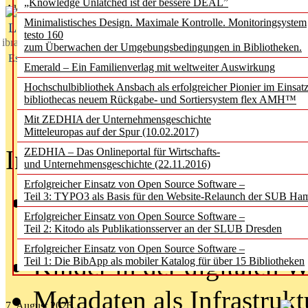
„Knowledge Unlatched ist der bessere DEAL”
Aktuelles aus
Minimalistisches Design. Maximale Kontrolle. Monitoringsystem
L
testo 160
ibrary
zum Überwachen der Umgebungsbedingungen in Bibliotheken.
Essentials
Emerald – Ein Familienverlag mit weltweiter Auswirkung
Hochschulbibliothek Ansbach als erfolgreicher Pionier im Einsat
bibliothecas neuem Rückgabe- und Sortiersystem flex AMH™
Mit ZEDHIA der Unternehmensgeschichte
Mitteleuropas auf der Spur (10.02.2017)
In der Ausgabe
06/2026
(Au
ZEDHIA – Das Onlineportal für Wirtschafts-
und Unternehmensgeschichte (22.11.2016)
Erfolgreicher Einsatz von Open Source Software –
Was Hochschul­bibliothe
Teil 3: TYPO3 als Basis für den Website-Relaunch der SUB Ha
Erfolgreicher Einsatz von Open Source Software –
lernen müssen
Teil 2: Kitodo als Publikationsserver an der SLUB Dresden
Erfolgreicher Einsatz von Open Source Software –
Kinder in der digitalen W
Teil 1: Die BibApp als mobiler Katalog für über 15 Bibliotheken
Metadaten als Infrastrukt
7. August 2026