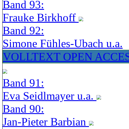
Band 93:
Frauke Birkhoff
Band 92:
Simone Fühles-Ubach u.a.
VOLLTEXT OPEN ACCE
Band 91:
Eva Seidlmayer u.a.
Band 90:
Jan-Pieter Barbian