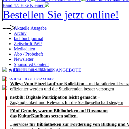
Band 47: Eike Kleiner
Bestellen Sie jetzt online!
-->
Aktuelle Ausgabe
Archiv
fachbuchjournal
Zeitschrift IWP
Mediadaten
Abo / Probeheft
Newsletter
Sponsored Content
Datenschutzerklärung
AKTUELLE STELLENANGEBOTE
WICHTIGE TERMINE
Wiley: Vom Einzelkauf zur Kollektion
– mit kuratierten Lizen
effizienter werden und die Studierenden besser versorgen
nexbib: Digitale Partizipation leicht gemacht
–
LESETIPPS bei
b.i.t.
online
Zugänglichkeit und Relevanz für die Stadtgesellschaft steigern
INTERVIEWS
Fünf Gründe, warum Bibliotheken auf Dussmann
das KulturKaufhaus setzen sollten.
"Die Zeit der langfristige
„Services für Bibliotheken zur Förderung von Bildung und Vi