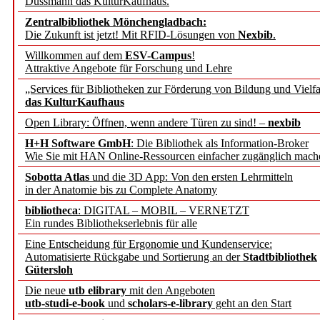
Dussmann das KulturKaufhaus.
Interview mit Dr. Dorot
Zentralbibliothek Mönchengladbach:
Die Zukunft ist jetzt! Mit RFID-Lösungen von
Nexbib
.
Bayerische Staatsbibliot
Willkommen auf dem
ESV-Campus
!
Attraktive Angebote für Forschung und Lehre
"Infrastrukturen als Ort
„Services für Bibliotheken zur Förderung von Bildung und Vielfa
das KulturKaufhaus
Ermöglichung.
Open Library: Öffnen, wenn andere Türen zu sind! –
nexbib
Die NFDI auf dem Prüfs
H+H Software GmbH
: Die Bibliothek als Information-Broker
Wie Sie mit HAN Online-Ressourcen einfacher zugänglich mach
Interview mit Prod. Dr. 
Sobotta Atlas
und die 3D App: Von den ersten Lehrmitteln
in der Anatomie bis zu Complete Anatomy
Institut für Philosophie,
bibliotheca
: DIGITAL – MOBIL – VERNETZT
Ein rundes Bibliothekserlebnis für alle
Stefan Lang, Leiter der R
Eine Entscheidung für Ergonomie und Kundenservice:
Automatisierte Rückgabe und Sortierung an der
Stadtbibliothek
Gütersloh
REPORTAGEN
Die neue
utb elibrary
mit den Angeboten
utb-studi-e-book
und
scholars-e-library
geht an den Start