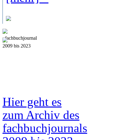
fach
b
uchjournal
2009 bis 2023
Hier geht es
zum Archiv des
fach
b
uchjournals