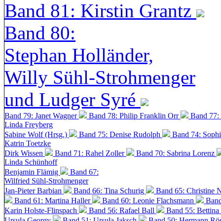
Band 81: Kirstin Grantz
Band 80:
Stephan Holländer,
Willy Sühl-Strohmenger
und Ludger Syré
Band 79: Janet Wagner
Band 78: Philip Franklin Orr
Band 77:
Linda Freyberg
Sabine Wolf (Hrsg.)
Band 75: Denise Rudolph
Band 74: Soph
Katrin Toetzke
Dirk Wissen
Band 71: Rahel Zoller
Band 70: Sabrina Lorenz
Linda Schünhoff
Benjamin Flämig
Band 67:
Wilfried Sühl-Strohmenger
Jan-Pieter Barbian
Band 66: Tina Schurig
Band 65: Christine 
Band 61: Martina Haller
Band 60:
Leonie Flachsmann
Band
Karin Holste-Flinspach
Band 56: Rafael Ball
Band 55: Bettina
Ursula Georgy
Band 51: Ursula Jaksch
Band 50:
Hermann Rös