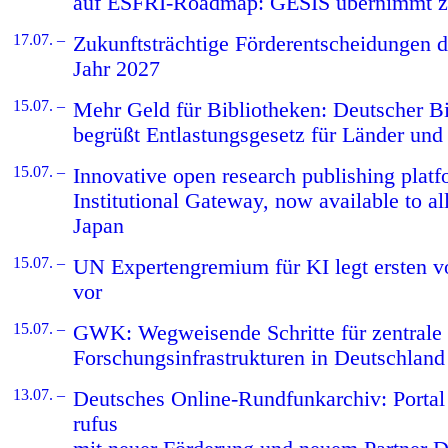
auf ESFRI-Roadmap: GESIS übernimmt ze
17.07. –
Zukunftsträchtige Förder­entschei­dungen
Jahr 2027
15.07. –
Mehr Geld für Bibliotheken: Deutscher B
begrüßt Entlastungsgesetz für Länder u
15.07. –
Innovative open research publishing platf
Institutional Gateway, now available to al
Japan
15.07. –
UN Expertengremium für KI legt ersten vo
vor
15.07. –
GWK: Wegweisende Schritte für zentrale
Forschungsinfrastrukturen in Deutschland
13.07. –
Deutsches Online-Rundfunkarchiv: Porta
rufus