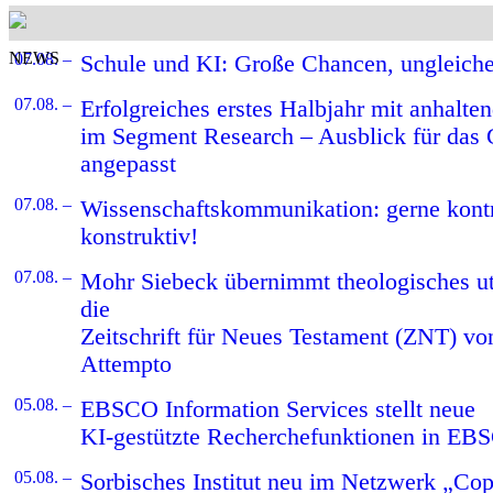
NEWS
07.08. –
Schule und KI: Große Chancen, ungleich
07.08. –
Erfolgreiches erstes Halbjahr mit anhalt
im Segment Research – Ausblick für das 
angepasst
07.08. –
Wissenschaftskommunikation: gerne kontro
konstruktiv!
07.08. –
Mohr Siebeck übernimmt theologisches 
die
Zeitschrift für Neues Testament (ZNT) vo
Attempto
05.08. –
EBSCO Information Services stellt neue
KI-gestützte Recherchefunktionen in EB
05.08. –
Sorbisches Institut neu im Netzwerk „Cop