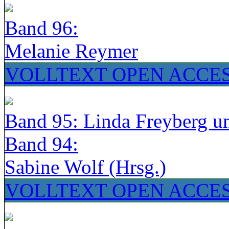
Band 96:
Melanie Reymer
VOLLTEXT OPEN ACCE
Band 95: Linda Freyberg u
Band 94:
Sabine Wolf (Hrsg.)
VOLLTEXT OPEN ACCE