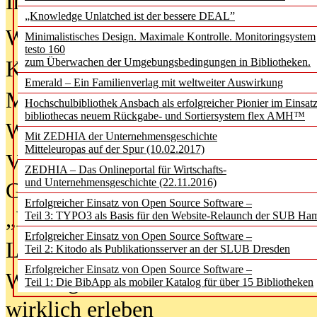
In der Ausgabe
06/2026
(August 20
„Knowledge Unlatched ist der bessere DEAL”
Was Hochschul­bibliotheken von i
Minimalistisches Design. Maximale Kontrolle. Monitoringsystem
testo 160
zum Überwachen der Umgebungsbedingungen in Bibliotheken.
Kinder in der digitalen Welt
Emerald – Ein Familienverlag mit weltweiter Auswirkung
Metadaten als Infrastruktur
Hochschulbibliothek Ansbach als erfolgreicher Pionier im Einsat
bibliothecas neuem Rückgabe- und Sortiersystem flex AMH™
Wenn Bots katalogisieren
Mit ZEDHIA der Unternehmensgeschichte
Mitteleuropas auf der Spur (10.02.2017)
Von Abschlusskleidern bis
ZEDHIA – Das Onlineportal für Wirtschafts-
und Unternehmensgeschichte (22.11.2016)
Geisterjagd-Ausrüstung in der
Erfolgreicher Einsatz von Open Source Software –
„Library of Things“ unterwegs
Teil 3: TYPO3 als Basis für den Website-Relaunch der SUB Ha
Erfolgreicher Einsatz von Open Source Software –
Lesen als Infrastrukturaufgabe
Teil 2: Kitodo als Publikationsserver an der SLUB Dresden
Erfolgreicher Einsatz von Open Source Software –
Wie Jugendliche Social Media
Teil 1: Die BibApp als mobiler Katalog für über 15 Bibliotheken
wirklich erleben