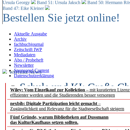
Ursula Georgy
Band 51: Ursula Jaksch
Band 50:
Hermann Rös
Band 47: Eike Kleiner
Bestellen Sie jetzt online!
Aktuelle Ausgabe
Archiv
fachbuchjournal
Zeitschrift IWP
Mediadaten
Abo / Probeheft
Newsletter
Sponsored Content
WEITERE NEWS
Datenschutzerklärung
Schule und KI: Große Ch
Wiley: Vom Einzelkauf zur Kollektion
– mit kuratierten Lizen
effizienter werden und die Studierenden besser versorgen
Voraussetzungen
nexbib: Digitale Partizipation leicht gemacht
–
Zugänglichkeit und Relevanz für die Stadtgesellschaft steigern
Erfolgreiches erstes Hal
Fünf Gründe, warum Bibliotheken auf Dussmann
Segment Research – Ausb
das KulturKaufhaus setzen sollten.