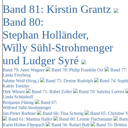
Band 81: Kirstin Grantz
Band 80:
Stephan Holländer,
Willy Sühl-Strohmenger
und Ludger Syré
Band 79: Janet Wagner
Band 78: Philip Franklin Orr
Band 77:
Linda Freyberg
Sabine Wolf (Hrsg.)
Band 75: Denise Rudolph
Band 74: Soph
Katrin Toetzke
Dirk Wissen
Band 71: Rahel Zoller
Band 70: Sabrina Lorenz
Linda Schünhoff
Benjamin Flämig
Band 67:
Wilfried Sühl-Strohmenger
Jan-Pieter Barbian
Band 66: Tina Schurig
Band 65: Christine 
Band 61: Martina Haller
Band 60:
Leonie Flachsmann
Band
Karin Holste-Flinspach
Band 56: Rafael Ball
Band 55: Bettina