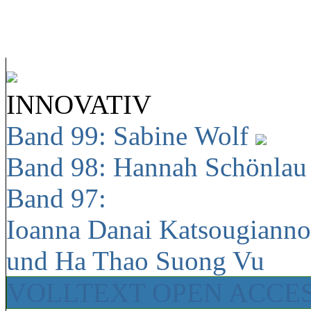
INNOVATIV
Band 99: Sabine Wolf
Band 98: Hannah Schönla
Band 97:
Ioanna Danai Katsougiann
und Ha Thao Suong Vu
VOLLTEXT OPEN ACCE