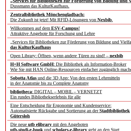
„Services für Bibliotheken zur Förderung von Bildung und Vi
angepasst
Dussmann das KulturKaufhaus.
Zentralbibliothek Mönchengladbach:
Wissenschaftskommunikati
Die Zukunft ist jetzt! Mit RFID-Lösungen von
Nexbib
.
Willkommen auf dem
ESV-Campus
!
konstruktiv!
Attraktive Angebote für Forschung und Lehre
„Services für Bibliotheken zur Förderung von Bildung und Vielfa
Mohr Siebeck übernimmt
das KulturKaufhaus
Open Library: Öffnen, wenn andere Türen zu sind! –
nexbib
und die Zeitschrift für 
H+H Software GmbH
: Die Bibliothek als Information-Broker
Wie Sie mit HAN Online-Ressourcen einfacher zugänglich mach
Francke Attempto
Sobotta Atlas
und die 3D App: Von den ersten Lehrmitteln
in der Anatomie bis zu Complete Anatomy
EBSCO Information Servic
bibliotheca
: DIGITAL – MOBIL – VERNETZT
Recherchefunktionen in
Ein rundes Bibliothekserlebnis für alle
Eine Entscheidung für Ergonomie und Kundenservice:
Automatisierte Rückgabe und Sortierung an der
Stadtbibliothek
Sorbisches Institut neu 
Gütersloh
Geschichte und kulturell
Die neue
utb elibrary
mit den Angeboten
utb-studi-e-book
und
scholars-e-library
geht an den Start