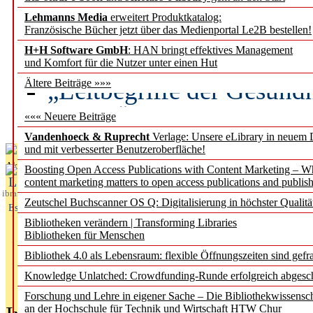
Lehmanns Media
erweitert Produktkatalog:
Künstliche Intelligenz a
Französische Bücher jetzt über das Medienportal Le2B bestellen!
besser zu verstehen
H+H Software GmbH
: HAN bringt effektives Management
und Komfort für die Nutzer unter einen Hut
„Leitbegriffe der Gesund
Ältere Beiträge »»»
des BIÖG erscheinen Ope
««« Neuere Beiträge
Vandenhoeck & Ruprecht
Verlage: Unsere eLibrary in neuem 
und mit verbesserter Benutzeroberfläche!
Aktuelles aus
Boosting Open Access Publications with Content Marketing – 
L
content marketing matters to open access publications and publish
ibrary
Zeutschel Buchscanner OS Q: Digitalisierung in höchster Qualitä
Essentials
Bibliotheken verändern | Transforming Libraries
Bibliotheken für Menschen
Bibliothek 4.0 als Lebensraum: flexible Öffnungszeiten sind gefra
Knowledge Unlatched: Crowdfunding-Runde erfolgreich abgesc
Forschung und Lehre in eigener Sache – Die Bibliothekwissensc
an der Hochschule für Technik und Wirtschaft HTW Chur