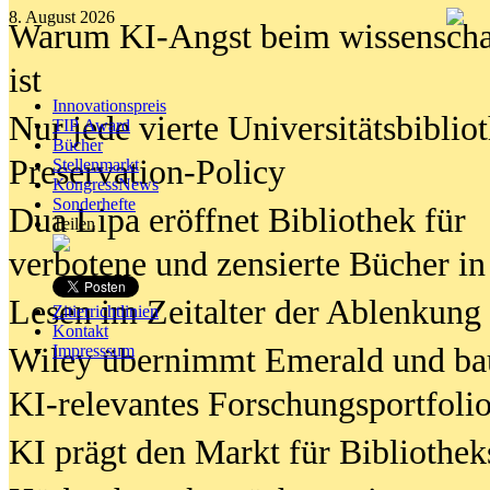
8. August 2026
Warum KI-Angst beim wissenschaft
ist
Innovationspreis
Nur jede vierte Universitätsbibliot
TIP Award
Bücher
Preservation-Policy
Stellenmarkt
KongressNews
Sonderhefte
Dua Lipa eröffnet Bibliothek für
Teilen
verbotene und zensierte Bücher in
Lesen im Zeitalter der Ablenkung
Zitierrichtlinien
Kontakt
Wiley übernimmt Emerald und ba
Impresssum
KI-relevantes Forschungsportfolio
KI prägt den Markt für Bibliothe