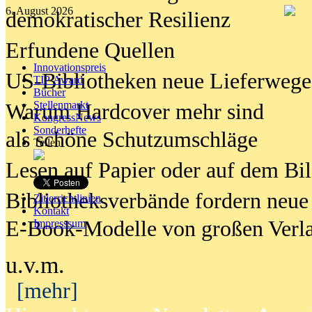
6. August 2026
demokratischer Resilienz
Erfundene Quellen
Innovationspreis
US-Bibliotheken neue Lieferwege
TIP Award
Bücher
Stellenmarkt
Warum Hardcover mehr sind
KongressNews
Sonderhefte
als schöne Schutzumschläge
Teilen
Lesen auf Papier oder auf dem Bi
Bibliotheksverbände fordern neue
Zitierrichtlinien
Kontakt
E-Book-Modelle von großen Verl
Impresssum
u.v.m.
[mehr]