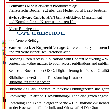
Lehmanns Media
erweitert Produktkatalog:
Fifth Open Access Repor
Französische Bücher jetzt über das Medienportal Le2B bestellen!
H+H Software GmbH
: HAN bringt effektives Management
transformative agreements
und Komfort für die Nutzer unter einen Hut
OA transition
Ältere Beiträge »»»
««« Neuere Beiträge
Vandenhoeck & Ruprecht
Verlage: Unsere eLibrary in neuem 
Aktuelles aus
und mit verbesserter Benutzeroberfläche!
L
ibrary
Boosting Open Access Publications with Content Marketing – 
Essentials
content marketing matters to open access publications and publish
Zeutschel Buchscanner OS Q: Digitalisierung in höchster Qualitä
Bibliotheken verändern | Transforming Libraries
Bibliotheken für Menschen
Bibliothek 4.0 als Lebensraum: flexible Öffnungszeiten sind gefra
Knowledge Unlatched: Crowdfunding-Runde erfolgreich abgesc
In der Ausgabe
05/2026
(Juni/Juli
Forschung und Lehre in eigener Sache – Die Bibliothekwissensc
an der Hochschule für Technik und Wirtschaft HTW Chur