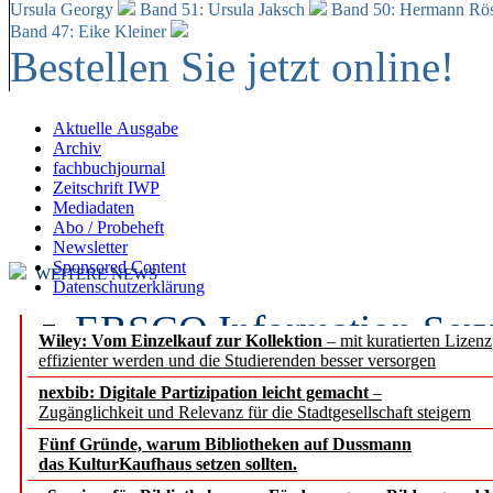
Ursula Georgy
Band 51: Ursula Jaksch
Band 50:
Hermann Rös
Band 47: Eike Kleiner
Bestellen Sie jetzt online!
Aktuelle Ausgabe
Archiv
fachbuchjournal
Zeitschrift IWP
Mediadaten
Abo / Probeheft
Newsletter
Sponsored Content
WEITERE NEWS
Datenschutzerklärung
EBSCO Information Servic
Wiley: Vom Einzelkauf zur Kollektion
– mit kuratierten Lizen
effizienter werden und die Studierenden besser versorgen
Recherchefunktionen in
nexbib: Digitale Partizipation leicht gemacht
–
Zugänglichkeit und Relevanz für die Stadtgesellschaft steigern
Sorbisches Institut neu 
Fünf Gründe, warum Bibliotheken auf Dussmann
Geschichte und kulturell
das KulturKaufhaus setzen sollten.