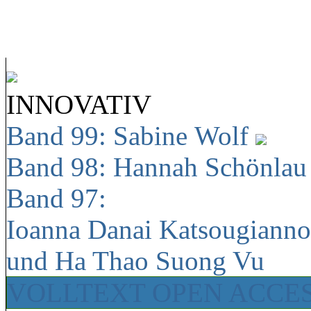
INNOVATIV
Band 99: Sabine Wolf
Band 98: Hannah Schönla
Band 97:
Ioanna Danai Katsougiann
und Ha Thao Suong Vu
VOLLTEXT OPEN ACCE