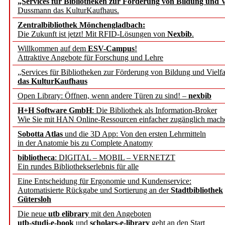
„Services für Bibliotheken zur Förderung von Bildung und Vi
Dussmann das KulturKaufhaus.
Künstliche Intelligenz a
Zentralbibliothek Mönchengladbach:
besser zu verstehen
Die Zukunft ist jetzt! Mit RFID-Lösungen von
Nexbib
.
Willkommen auf dem
ESV-Campus
!
Attraktive Angebote für Forschung und Lehre
„Leitbegriffe der Gesund
„Services für Bibliotheken zur Förderung von Bildung und Vielfa
des BIÖG erscheinen Ope
das KulturKaufhaus
Open Library: Öffnen, wenn andere Türen zu sind! –
nexbib
Forschungsdateninfrastru
H+H Software GmbH
: Die Bibliothek als Information-Broker
Wie Sie mit HAN Online-Ressourcen einfacher zugänglich mach
jedem Experiment
Sobotta Atlas
und die 3D App: Von den ersten Lehrmitteln
in der Anatomie bis zu Complete Anatomy
DFG setzt Förderung des
bibliotheca
: DIGITAL – MOBIL – VERNETZT
Ein rundes Bibliothekserlebnis für alle
FAIRmat fort
Eine Entscheidung für Ergonomie und Kundenservice:
Automatisierte Rückgabe und Sortierung an der
Stadtbibliothek
Bayerns digitale Schatzk
Gütersloh
Die neue
utb elibrary
mit den Angeboten
Schulwandbilder aus Wür
utb-studi-e-book
und
scholars-e-library
geht an den Start