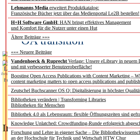
Lehmanns Media
erweitert Produktkatalog:
Fifth Open Access Repor
Französische Bücher jetzt über das Medienportal Le2B bestellen!
H+H Software GmbH
: HAN bringt effektives Management
transformative agreements
und Komfort für die Nutzer unter einen Hut
OA transition
Ältere Beiträge »»»
««« Neuere Beiträge
Vandenhoeck & Ruprecht
Verlage: Unsere eLibrary in neuem 
Aktuelles aus
und mit verbesserter Benutzeroberfläche!
L
ibrary
Boosting Open Access Publications with Content Marketing – 
Essentials
content marketing matters to open access publications and publish
Zeutschel Buchscanner OS Q: Digitalisierung in höchster Qualitä
Bibliotheken verändern | Transforming Libraries
Bibliotheken für Menschen
Bibliothek 4.0 als Lebensraum: flexible Öffnungszeiten sind gefra
Knowledge Unlatched: Crowdfunding-Runde erfolgreich abgesc
In der Ausgabe
05/2026
(Juni/Juli
Forschung und Lehre in eigener Sache – Die Bibliothekwissensc
an der Hochschule für Technik und Wirtschaft HTW Chur