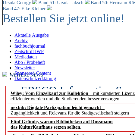
Ursula Georgy
Band 51: Ursula Jaksch
Band 50:
Hermann Rös
Band 47: Eike Kleiner
Bestellen Sie jetzt online!
Aktuelle Ausgabe
Archiv
fachbuchjournal
Zeitschrift IWP
Mediadaten
Abo / Probeheft
Newsletter
Sponsored Content
WEITERE NEWS
Datenschutzerklärung
EBSCO Information Servic
Wiley: Vom Einzelkauf zur Kollektion
– mit kuratierten Lizen
effizienter werden und die Studierenden besser versorgen
Recherchefunktionen in
nexbib: Digitale Partizipation leicht gemacht
–
Zugänglichkeit und Relevanz für die Stadtgesellschaft steigern
Sorbisches Institut neu 
Fünf Gründe, warum Bibliotheken auf Dussmann
Geschichte und kulturell
das KulturKaufhaus setzen sollten.