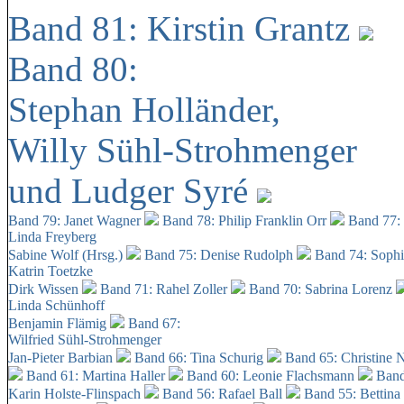
Band 81: Kirstin Grantz
Band 80:
Stephan Holländer,
Willy Sühl-Strohmenger
und Ludger Syré
Band 79: Janet Wagner
Band 78: Philip Franklin Orr
Band 77:
Linda Freyberg
Sabine Wolf (Hrsg.)
Band 75: Denise Rudolph
Band 74: Soph
Katrin Toetzke
Dirk Wissen
Band 71: Rahel Zoller
Band 70: Sabrina Lorenz
Linda Schünhoff
Benjamin Flämig
Band 67:
Wilfried Sühl-Strohmenger
Jan-Pieter Barbian
Band 66: Tina Schurig
Band 65: Christine 
Band 61: Martina Haller
Band 60:
Leonie Flachsmann
Band
Karin Holste-Flinspach
Band 56: Rafael Ball
Band 55: Bettina