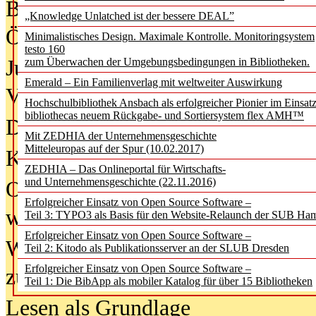
Bürgerforum fordert mehr Medienb
„Knowledge Unlatched ist der bessere DEAL”
Öffentlichkeit
Minimalistisches Design. Maximale Kontrolle. Monitoringsystem
testo 160
Jugendliche wollen besseren Schut
zum Überwachen der Umgebungsbedingungen in Bibliotheken.
Emerald – Ein Familienverlag mit weltweiter Auswirkung
Verbote
Hochschulbibliothek Ansbach als erfolgreicher Pionier im Einsat
bibliothecas neuem Rückgabe- und Sortiersystem flex AMH™
Digitale Langzeit­archi­vierung br
Mit ZEDHIA der Unternehmensgeschichte
Mitteleuropas auf der Spur (10.02.2017)
KI-Chatbots werden Teil der wiss
ZEDHIA – Das Onlineportal für Wirtschafts-
und Unternehmensgeschichte (22.11.2016)
Offene Infrastrukturen für
Erfolgreicher Einsatz von Open Source Software –
wissenschaftliche Informationssy
Teil 3: TYPO3 als Basis für den Website-Relaunch der SUB Ha
Erfolgreicher Einsatz von Open Source Software –
Warum die Debatte über KI-Texte
Teil 2: Kitodo als Publikationsserver an der SLUB Dresden
Erfolgreicher Einsatz von Open Source Software –
zu kurz greift
Teil 1: Die BibApp als mobiler Katalog für über 15 Bibliotheken
Lesen als Grundlage