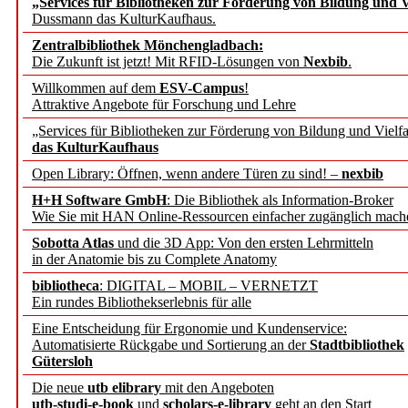
„Services für Bibliotheken zur Förderung von Bildung und Vi
Dussmann das KulturKaufhaus.
Künstliche Intelligenz a
Zentralbibliothek Mönchengladbach:
besser zu verstehen
Die Zukunft ist jetzt! Mit RFID-Lösungen von
Nexbib
.
Willkommen auf dem
ESV-Campus
!
Attraktive Angebote für Forschung und Lehre
„Leitbegriffe der Gesund
„Services für Bibliotheken zur Förderung von Bildung und Vielfa
des BIÖG erscheinen Ope
das KulturKaufhaus
Open Library: Öffnen, wenn andere Türen zu sind! –
nexbib
Forschungsdateninfrastru
H+H Software GmbH
: Die Bibliothek als Information-Broker
Wie Sie mit HAN Online-Ressourcen einfacher zugänglich mach
jedem Experiment
Sobotta Atlas
und die 3D App: Von den ersten Lehrmitteln
in der Anatomie bis zu Complete Anatomy
DFG setzt Förderung des
bibliotheca
: DIGITAL – MOBIL – VERNETZT
Ein rundes Bibliothekserlebnis für alle
FAIRmat fort
Eine Entscheidung für Ergonomie und Kundenservice:
Automatisierte Rückgabe und Sortierung an der
Stadtbibliothek
Bayerns digitale Schatzk
Gütersloh
Die neue
utb elibrary
mit den Angeboten
Schulwandbilder aus Wür
utb-studi-e-book
und
scholars-e-library
geht an den Start