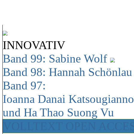
INNOVATIV
Band 99: Sabine Wolf
Band 98: Hannah Schönla
Band 97:
Ioanna Danai Katsougiann
und Ha Thao Suong Vu
VOLLTEXT OPEN ACCE