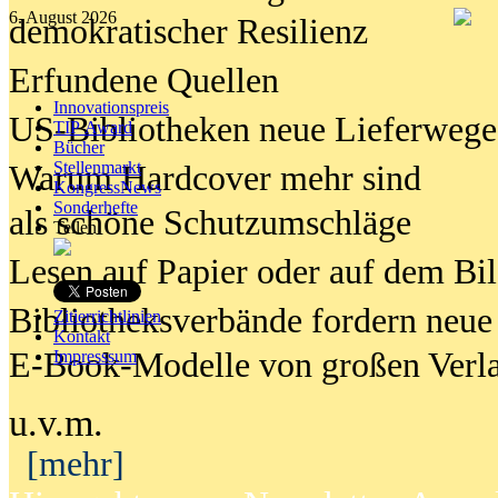
6. August 2026
demokratischer Resilienz
Erfundene Quellen
Innovationspreis
US-Bibliotheken neue Lieferwege
TIP Award
Bücher
Stellenmarkt
Warum Hardcover mehr sind
KongressNews
Sonderhefte
als schöne Schutzumschläge
Teilen
Lesen auf Papier oder auf dem Bi
Bibliotheksverbände fordern neue
Zitierrichtlinien
Kontakt
E-Book-Modelle von großen Verl
Impresssum
u.v.m.
[mehr]