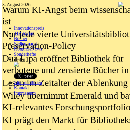
8. August 2026
Warum KI-Angst beim wissenschaft
ist
Innovationspreis
Nur jede vierte Universitätsbibliot
TIP Award
Bücher
Preservation-Policy
Stellenmarkt
KongressNews
Sonderhefte
Dua Lipa eröffnet Bibliothek für
Teilen
verbotene und zensierte Bücher in
Lesen im Zeitalter der Ablenkung
Zitierrichtlinien
Kontakt
Wiley übernimmt Emerald und ba
Impresssum
KI-relevantes Forschungsportfolio
KI prägt den Markt für Bibliothe