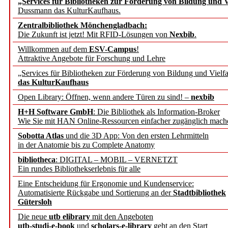
„Services für Bibliotheken zur Förderung von Bildung und Vi
angepasst
Dussmann das KulturKaufhaus.
Zentralbibliothek Mönchengladbach:
Wissenschaftskommunikati
Die Zukunft ist jetzt! Mit RFID-Lösungen von
Nexbib
.
Willkommen auf dem
ESV-Campus
!
konstruktiv!
Attraktive Angebote für Forschung und Lehre
„Services für Bibliotheken zur Förderung von Bildung und Vielfa
Mohr Siebeck übernimmt
das KulturKaufhaus
Open Library: Öffnen, wenn andere Türen zu sind! –
nexbib
und die Zeitschrift für 
H+H Software GmbH
: Die Bibliothek als Information-Broker
Wie Sie mit HAN Online-Ressourcen einfacher zugänglich mach
Francke Attempto
Sobotta Atlas
und die 3D App: Von den ersten Lehrmitteln
in der Anatomie bis zu Complete Anatomy
EBSCO Information Servic
bibliotheca
: DIGITAL – MOBIL – VERNETZT
Recherchefunktionen in
Ein rundes Bibliothekserlebnis für alle
Eine Entscheidung für Ergonomie und Kundenservice:
Automatisierte Rückgabe und Sortierung an der
Stadtbibliothek
Sorbisches Institut neu 
Gütersloh
Geschichte und kulturell
Die neue
utb elibrary
mit den Angeboten
utb-studi-e-book
und
scholars-e-library
geht an den Start