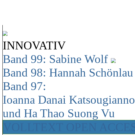
INNOVATIV
Band 99: Sabine Wolf
Band 98: Hannah Schönla
Band 97:
Ioanna Danai Katsougiann
und Ha Thao Suong Vu
VOLLTEXT OPEN ACCE