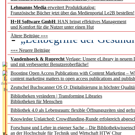
Lehmanns Media
erweitert Produktkatalog:
Künstliche Intelligenz a
Französische Bücher jetzt über das Medienportal Le2B bestellen!
besser zu verstehen
H+H Software GmbH
: HAN bringt effektives Management
und Komfort für die Nutzer unter einen Hut
„Leitbegriffe der Gesund
Ältere Beiträge »»»
des BIÖG erscheinen Ope
««« Neuere Beiträge
Vandenhoeck & Ruprecht
Verlage: Unsere eLibrary in neuem 
und mit verbesserter Benutzeroberfläche!
Aktuelles aus
Boosting Open Access Publications with Content Marketing – 
L
content marketing matters to open access publications and publish
ibrary
Zeutschel Buchscanner OS Q: Digitalisierung in höchster Qualitä
Essentials
Bibliotheken verändern | Transforming Libraries
Bibliotheken für Menschen
Bibliothek 4.0 als Lebensraum: flexible Öffnungszeiten sind gefra
Knowledge Unlatched: Crowdfunding-Runde erfolgreich abgesc
Forschung und Lehre in eigener Sache – Die Bibliothekwissensc
an der Hochschule für Technik und Wirtschaft HTW Chur