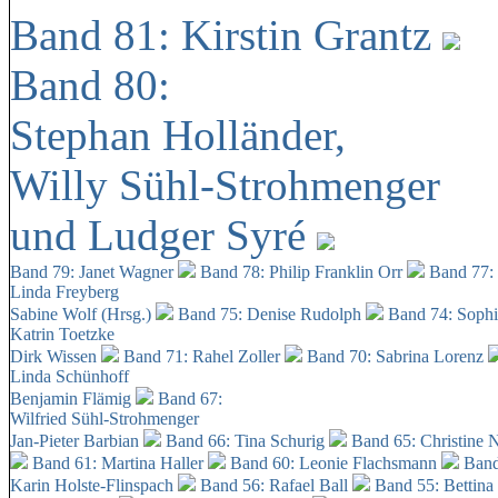
Band 81: Kirstin Grantz
Band 80:
Stephan Holländer,
Willy Sühl-Strohmenger
und Ludger Syré
Band 79: Janet Wagner
Band 78: Philip Franklin Orr
Band 77:
Linda Freyberg
Sabine Wolf (Hrsg.)
Band 75: Denise Rudolph
Band 74: Soph
Katrin Toetzke
Dirk Wissen
Band 71: Rahel Zoller
Band 70: Sabrina Lorenz
Linda Schünhoff
Benjamin Flämig
Band 67:
Wilfried Sühl-Strohmenger
Jan-Pieter Barbian
Band 66: Tina Schurig
Band 65: Christine 
Band 61: Martina Haller
Band 60:
Leonie Flachsmann
Band
Karin Holste-Flinspach
Band 56: Rafael Ball
Band 55: Bettina