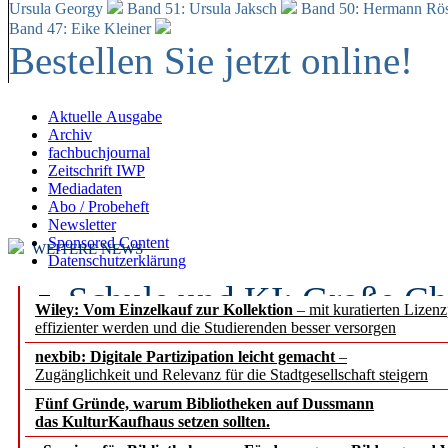
Ursula Georgy
Band 51: Ursula Jaksch
Band 50:
Hermann Rös
Band 47: Eike Kleiner
Bestellen Sie jetzt online!
Aktuelle Ausgabe
Archiv
fachbuchjournal
Zeitschrift IWP
Mediadaten
Abo / Probeheft
Newsletter
Sponsored Content
WEITERE NEWS
Datenschutzerklärung
Schule und KI: Große Ch
Wiley: Vom Einzelkauf zur Kollektion
– mit kuratierten Lizen
effizienter werden und die Studierenden besser versorgen
Voraussetzungen
nexbib: Digitale Partizipation leicht gemacht
–
Zugänglichkeit und Relevanz für die Stadtgesellschaft steigern
Erfolgreiches erstes Hal
Fünf Gründe, warum Bibliotheken auf Dussmann
Segment Research – Ausb
das KulturKaufhaus setzen sollten.