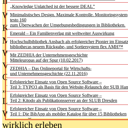
In der Ausgabe
06/2026
(August 20
„Knowledge Unlatched ist der bessere DEAL”
Was Hochschul­bibliotheken von i
Minimalistisches Design. Maximale Kontrolle. Monitoringsystem
testo 160
zum Überwachen der Umgebungsbedingungen in Bibliotheken.
Kinder in der digitalen Welt
Emerald – Ein Familienverlag mit weltweiter Auswirkung
Metadaten als Infrastruktur
Hochschulbibliothek Ansbach als erfolgreicher Pionier im Einsat
bibliothecas neuem Rückgabe- und Sortiersystem flex AMH™
Wenn Bots katalogisieren
Mit ZEDHIA der Unternehmensgeschichte
Mitteleuropas auf der Spur (10.02.2017)
Von Abschlusskleidern bis
ZEDHIA – Das Onlineportal für Wirtschafts-
und Unternehmensgeschichte (22.11.2016)
Geisterjagd-Ausrüstung in der
Erfolgreicher Einsatz von Open Source Software –
„Library of Things“ unterwegs
Teil 3: TYPO3 als Basis für den Website-Relaunch der SUB Ha
Erfolgreicher Einsatz von Open Source Software –
Lesen als Infrastrukturaufgabe
Teil 2: Kitodo als Publikationsserver an der SLUB Dresden
Erfolgreicher Einsatz von Open Source Software –
Wie Jugendliche Social Media
Teil 1: Die BibApp als mobiler Katalog für über 15 Bibliotheken
wirklich erleben