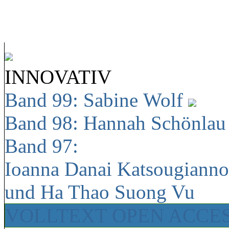
INNOVATIV
Band 99: Sabine Wolf
Band 98: Hannah Schönla
Band 97:
Ioanna Danai Katsougiann
und Ha Thao Suong Vu
VOLLTEXT OPEN ACCE