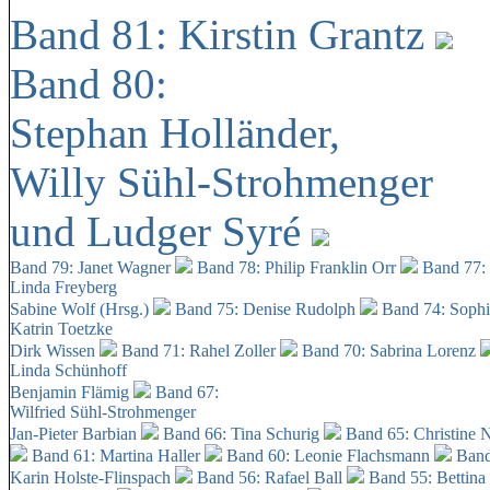
Band 81: Kirstin Grantz
Band 80:
Stephan Holländer,
Willy Sühl-Strohmenger
und Ludger Syré
Band 79: Janet Wagner
Band 78: Philip Franklin Orr
Band 77:
Linda Freyberg
Sabine Wolf (Hrsg.)
Band 75: Denise Rudolph
Band 74: Soph
Katrin Toetzke
Dirk Wissen
Band 71: Rahel Zoller
Band 70: Sabrina Lorenz
Linda Schünhoff
Benjamin Flämig
Band 67:
Wilfried Sühl-Strohmenger
Jan-Pieter Barbian
Band 66: Tina Schurig
Band 65: Christine 
Band 61: Martina Haller
Band 60:
Leonie Flachsmann
Band
Karin Holste-Flinspach
Band 56: Rafael Ball
Band 55: Bettina