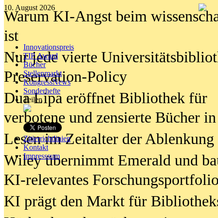
10. August 2026
Warum KI-Angst beim wissenschaft
ist
Innovationspreis
Nur jede vierte Universitätsbibliot
TIP Award
Bücher
Preservation-Policy
Stellenmarkt
KongressNews
Sonderhefte
Dua Lipa eröffnet Bibliothek für
Teilen
verbotene und zensierte Bücher in
Lesen im Zeitalter der Ablenkung
Zitierrichtlinien
Kontakt
Wiley übernimmt Emerald und ba
Impresssum
KI-relevantes Forschungsportfolio
KI prägt den Markt für Bibliothe