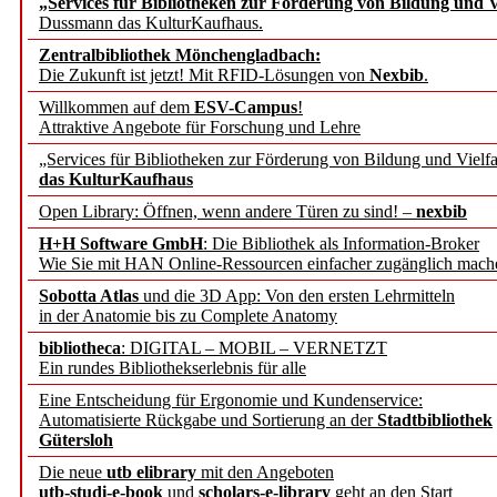
„Services für Bibliotheken zur Förderung von Bildung und Vi
angepasst
Dussmann das KulturKaufhaus.
Zentralbibliothek Mönchengladbach:
Wissenschaftskommunikati
Die Zukunft ist jetzt! Mit RFID-Lösungen von
Nexbib
.
Willkommen auf dem
ESV-Campus
!
konstruktiv!
Attraktive Angebote für Forschung und Lehre
„Services für Bibliotheken zur Förderung von Bildung und Vielfa
Mohr Siebeck übernimmt
das KulturKaufhaus
Open Library: Öffnen, wenn andere Türen zu sind! –
nexbib
und die Zeitschrift für 
H+H Software GmbH
: Die Bibliothek als Information-Broker
Wie Sie mit HAN Online-Ressourcen einfacher zugänglich mach
Francke Attempto
Sobotta Atlas
und die 3D App: Von den ersten Lehrmitteln
in der Anatomie bis zu Complete Anatomy
EBSCO Information Servic
bibliotheca
: DIGITAL – MOBIL – VERNETZT
Recherchefunktionen in
Ein rundes Bibliothekserlebnis für alle
Eine Entscheidung für Ergonomie und Kundenservice:
Automatisierte Rückgabe und Sortierung an der
Stadtbibliothek
Sorbisches Institut neu 
Gütersloh
Geschichte und kulturell
Die neue
utb elibrary
mit den Angeboten
utb-studi-e-book
und
scholars-e-library
geht an den Start