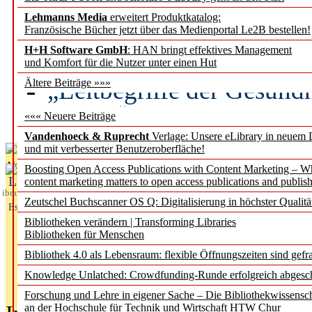
Lehmanns Media
erweitert Produktkatalog:
Künstliche Intelligenz a
Französische Bücher jetzt über das Medienportal Le2B bestellen!
besser zu verstehen
H+H Software GmbH
: HAN bringt effektives Management
und Komfort für die Nutzer unter einen Hut
„Leitbegriffe der Gesund
Ältere Beiträge »»»
des BIÖG erscheinen Ope
««« Neuere Beiträge
Vandenhoeck & Ruprecht
Verlage: Unsere eLibrary in neuem 
und mit verbesserter Benutzeroberfläche!
Aktuelles aus
Boosting Open Access Publications with Content Marketing – 
L
content marketing matters to open access publications and publish
ibrary
Zeutschel Buchscanner OS Q: Digitalisierung in höchster Qualitä
Essentials
Bibliotheken verändern | Transforming Libraries
Bibliotheken für Menschen
Bibliothek 4.0 als Lebensraum: flexible Öffnungszeiten sind gefra
Knowledge Unlatched: Crowdfunding-Runde erfolgreich abgesc
Forschung und Lehre in eigener Sache – Die Bibliothekwissensc
an der Hochschule für Technik und Wirtschaft HTW Chur