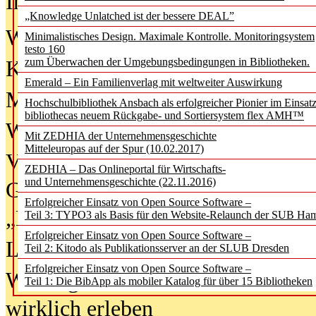
In der Ausgabe
06/2026
(August 20
„Knowledge Unlatched ist der bessere DEAL”
Was Hochschul­bibliotheken von i
Minimalistisches Design. Maximale Kontrolle. Monitoringsystem
testo 160
zum Überwachen der Umgebungsbedingungen in Bibliotheken.
Kinder in der digitalen Welt
Emerald – Ein Familienverlag mit weltweiter Auswirkung
Metadaten als Infrastruktur
Hochschulbibliothek Ansbach als erfolgreicher Pionier im Einsat
bibliothecas neuem Rückgabe- und Sortiersystem flex AMH™
Wenn Bots katalogisieren
Mit ZEDHIA der Unternehmensgeschichte
Mitteleuropas auf der Spur (10.02.2017)
Von Abschlusskleidern bis
ZEDHIA – Das Onlineportal für Wirtschafts-
und Unternehmensgeschichte (22.11.2016)
Geisterjagd-Ausrüstung in der
Erfolgreicher Einsatz von Open Source Software –
„Library of Things“ unterwegs
Teil 3: TYPO3 als Basis für den Website-Relaunch der SUB Ha
Erfolgreicher Einsatz von Open Source Software –
Lesen als Infrastrukturaufgabe
Teil 2: Kitodo als Publikationsserver an der SLUB Dresden
Erfolgreicher Einsatz von Open Source Software –
Wie Jugendliche Social Media
Teil 1: Die BibApp als mobiler Katalog für über 15 Bibliotheken
wirklich erleben