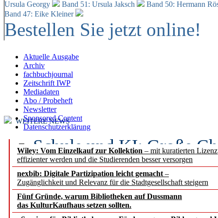
Ursula Georgy
Band 51: Ursula Jaksch
Band 50:
Hermann Rös
Band 47: Eike Kleiner
Bestellen Sie jetzt online!
Aktuelle Ausgabe
Archiv
fachbuchjournal
Zeitschrift IWP
Mediadaten
Abo / Probeheft
Newsletter
Sponsored Content
WEITERE NEWS
Datenschutzerklärung
Schule und KI: Große Ch
Wiley: Vom Einzelkauf zur Kollektion
– mit kuratierten Lizen
effizienter werden und die Studierenden besser versorgen
Voraussetzungen
nexbib: Digitale Partizipation leicht gemacht
–
Zugänglichkeit und Relevanz für die Stadtgesellschaft steigern
Erfolgreiches erstes Hal
Fünf Gründe, warum Bibliotheken auf Dussmann
Segment Research – Ausb
das KulturKaufhaus setzen sollten.