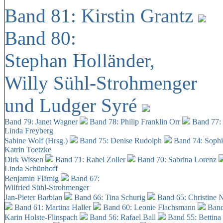
Band 81: Kirstin Grantz
Band 80:
Stephan Holländer,
Willy Sühl-Strohmenger
und Ludger Syré
Band 79: Janet Wagner
Band 78: Philip Franklin Orr
Band 77:
Linda Freyberg
Sabine Wolf (Hrsg.)
Band 75: Denise Rudolph
Band 74: Soph
Katrin Toetzke
Dirk Wissen
Band 71: Rahel Zoller
Band 70: Sabrina Lorenz
Linda Schünhoff
Benjamin Flämig
Band 67:
Wilfried Sühl-Strohmenger
Jan-Pieter Barbian
Band 66: Tina Schurig
Band 65: Christine 
Band 61: Martina Haller
Band 60:
Leonie Flachsmann
Band
Karin Holste-Flinspach
Band 56: Rafael Ball
Band 55: Bettina